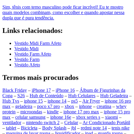
Sim, tênis com terno masculino pode ficar incrível! Eu te mostro
quais modelos combinam, como escolher e quando apostar nessa
dupla que é pura tendência.
Links relacionados:
Vestido Midi Farm Afeto
Vestido Midi
Vestido Farm Afeto
Vestido Farm
Vestido Afeto
Termos mais procurados
Black Friday
–
iPhone 17
–
iPhone 16
–
Álbum de Figurinhas da
Copa
–
S26
–
Hub de Conteúdo
–
Hub Celulares
–
Hub Geladeira
–
Hub Tvs
–
iphone 15
–
iphone 14
–
ps5
–
Air Fryer
–
iphone 16 pro
max
–
geladeira
–
poco x7 pro
–
xbox
–
iphone
–
creatina
–
whey
protein
–
microondas
–
kindle
–
iphone 17 pro max
–
iphone 15 pro
max
–
celular samsung
–
iphone 16e
–
xbox series s
–
xiaomi
–
ventilador
–
nintendo switch 2
–
Celular
–
Ar Condicionado Portátil
–
tablet
–
Bicicleta
–
Body Splash
–
jbl
–
redmi note 14
–
tenis nike
–
maquina de lavar roupa
–
liquidificador
–
ipad
–
guarda roupa
–