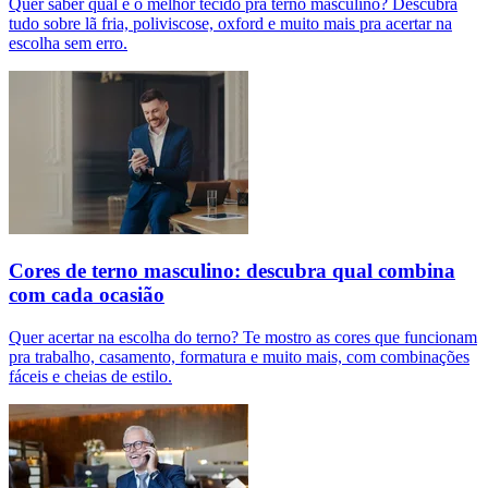
Quer saber qual é o melhor tecido pra terno masculino? Descubra
tudo sobre lã fria, poliviscose, oxford e muito mais pra acertar na
escolha sem erro.
Cores de terno masculino: descubra qual combina
com cada ocasião
Quer acertar na escolha do terno? Te mostro as cores que funcionam
pra trabalho, casamento, formatura e muito mais, com combinações
fáceis e cheias de estilo.