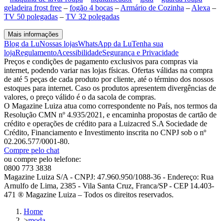
geladeira frost free
–
fogão 4 bocas
–
Armário de Cozinha
–
Alexa
–
TV 50 polegadas
–
TV 32 polegadas
Mais informações
Blog da Lu
Nossas lojas
WhatsApp da Lu
Tenha sua
loja
Regulamento
Acessibilidade
Segurança e Privacidade
Preços e condições de pagamento exclusivos para compras via
internet, podendo variar nas lojas físicas. Ofertas válidas na compra
de até 5 peças de cada produto por cliente, até o término dos nossos
estoques para internet. Caso os produtos apresentem divergências de
valores, o preço válido é o da sacola de compras.
O Magazine Luiza atua como correspondente no País, nos termos da
Resolução CMN nº 4.935/2021, e encaminha propostas de cartão de
crédito e operações de crédito para a Luizacred S.A Sociedade de
Crédito, Financiamento e Investimento inscrita no CNPJ sob o nº
02.206.577/0001-80.
Compre pelo chat
ou compre pelo telefone:
0800 773 3838
Magazine Luiza S/A - CNPJ: 47.960.950/1088-36 - Endereço: Rua
Arnulfo de Lima, 2385 - Vila Santa Cruz, Franca/SP - CEP 14.403-
471 ® Magazine Luiza – Todos os direitos reservados.
Home
>
moda