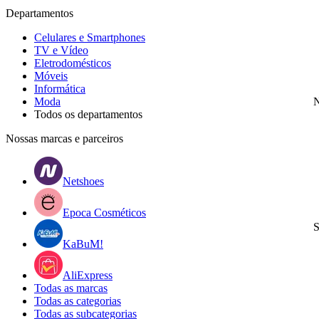
Departamentos
Celulares e Smartphones
TV e Vídeo
Eletrodomésticos
Móveis
Informática
Moda
N
Todos os departamentos
Nossas marcas e parceiros
Netshoes
Epoca Cosméticos
S
KaBuM!
AliExpress
Todas as marcas
Todas as categorias
Todas as subcategorias