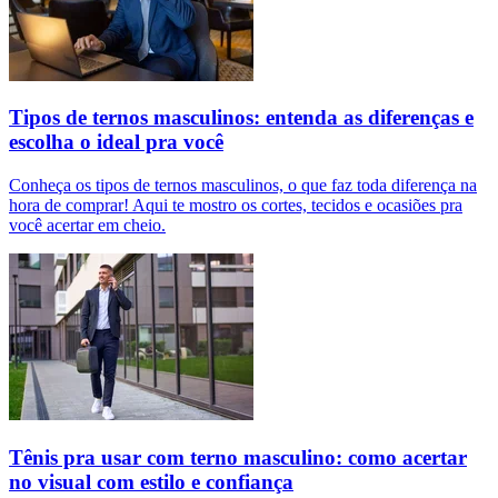
Tipos de ternos masculinos: entenda as diferenças e
escolha o ideal pra você
Conheça os tipos de ternos masculinos, o que faz toda diferença na
hora de comprar! Aqui te mostro os cortes, tecidos e ocasiões pra
você acertar em cheio.
Tênis pra usar com terno masculino: como acertar
no visual com estilo e confiança