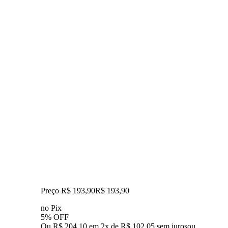
Preço R$ 193,90
R$
193
,
90
no Pix
5% OFF
Ou R$ 204,10 em 2x de R$ 102,05 sem juros
ou