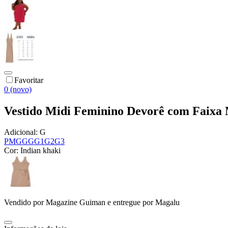
Favoritar
0 (novo)
Vestido Midi Feminino Devorê com Faixa M
Adicional:
G
P
M
G
GG
G1
G2
G3
Cor:
Indian khaki
Vendido por
Magazine Guiman
e entregue por
Magalu