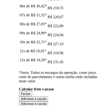
06x de
R$ 36,42
*
R$ 218,55
07x de
R$ 31,52
*
R$ 220,67
08x de
R$ 27,85
*
R$ 222,80
09x de
R$ 24,99
*
R$ 224,94
10x de
R$ 22,71
*
R$ 227,10
11x de
R$ 19,91
*
R$ 218,96
12x de
R$ 19,29
*
R$ 231,45
*Juros: Todos os encargos da operação, como juros,
custo de parcelamento e outras tarifas estão incluídas
neste valor.
Calcular frete e prazo
Fechar
Adicionar à sacola
Adicionar à sacola