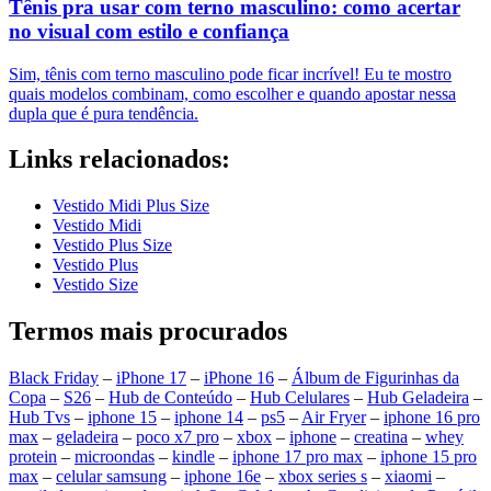
Tênis pra usar com terno masculino: como acertar
no visual com estilo e confiança
Sim, tênis com terno masculino pode ficar incrível! Eu te mostro
quais modelos combinam, como escolher e quando apostar nessa
dupla que é pura tendência.
Links relacionados:
Vestido Midi Plus Size
Vestido Midi
Vestido Plus Size
Vestido Plus
Vestido Size
Termos mais procurados
Black Friday
–
iPhone 17
–
iPhone 16
–
Álbum de Figurinhas da
Copa
–
S26
–
Hub de Conteúdo
–
Hub Celulares
–
Hub Geladeira
–
Hub Tvs
–
iphone 15
–
iphone 14
–
ps5
–
Air Fryer
–
iphone 16 pro
max
–
geladeira
–
poco x7 pro
–
xbox
–
iphone
–
creatina
–
whey
protein
–
microondas
–
kindle
–
iphone 17 pro max
–
iphone 15 pro
max
–
celular samsung
–
iphone 16e
–
xbox series s
–
xiaomi
–