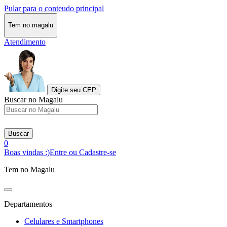
Pular para o conteudo principal
Tem no magalu
Atendimento
Digite seu CEP
Buscar no Magalu
Buscar
0
Boas vindas :)
Entre ou Cadastre-se
Tem no Magalu
Departamentos
Celulares e Smartphones