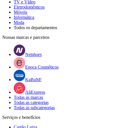
TV e Vídeo
Eletrodomésticos
Móveis
Informática
Moda
Todos os departamentos
Nossas marcas e parceiros
Netshoes
Epoca Cosméticos
KaBuM!
AliExpress
Todas as marcas
Todas as categorias
Todas as subcategorias
Serviços e benefícios
Cartão Luiza