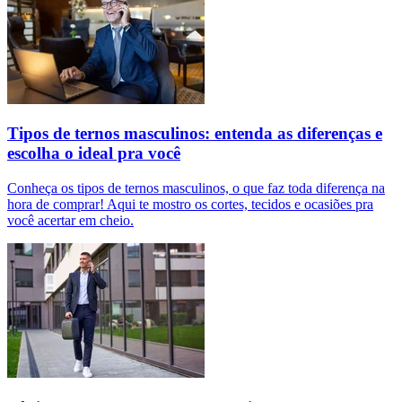
Tipos de ternos masculinos: entenda as diferenças e
escolha o ideal pra você
Conheça os tipos de ternos masculinos, o que faz toda diferença na
hora de comprar! Aqui te mostro os cortes, tecidos e ocasiões pra
você acertar em cheio.