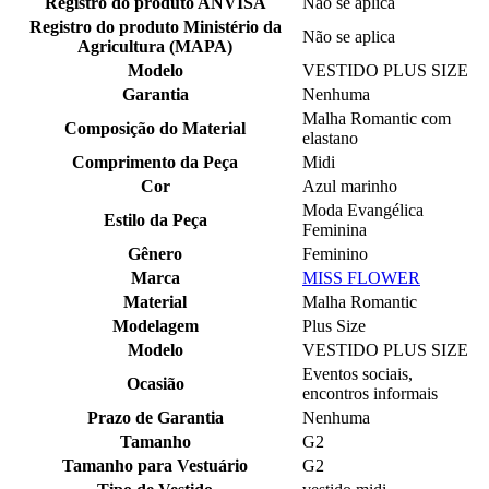
Registro do produto ANVISA
Não se aplica
Registro do produto Ministério da
Não se aplica
Agricultura (MAPA)
Modelo
VESTIDO PLUS SIZE
Garantia
Nenhuma
Malha Romantic com
Composição do Material
elastano
Comprimento da Peça
Midi
Cor
Azul marinho
Moda Evangélica
Estilo da Peça
Feminina
Gênero
Feminino
Marca
MISS FLOWER
Material
Malha Romantic
Modelagem
Plus Size
Modelo
VESTIDO PLUS SIZE
Eventos sociais,
Ocasião
encontros informais
Prazo de Garantia
Nenhuma
Tamanho
G2
Tamanho para Vestuário
G2