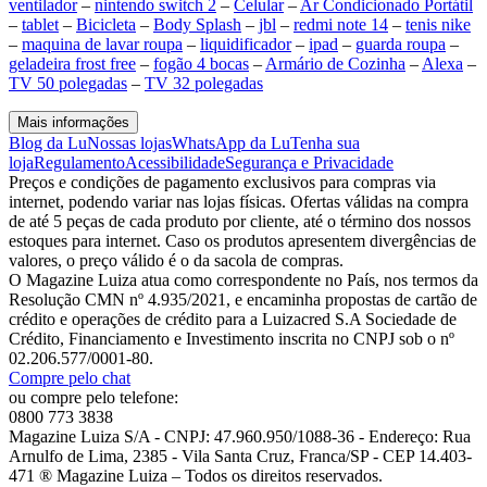
ventilador
–
nintendo switch 2
–
Celular
–
Ar Condicionado Portátil
–
tablet
–
Bicicleta
–
Body Splash
–
jbl
–
redmi note 14
–
tenis nike
–
maquina de lavar roupa
–
liquidificador
–
ipad
–
guarda roupa
–
geladeira frost free
–
fogão 4 bocas
–
Armário de Cozinha
–
Alexa
–
TV 50 polegadas
–
TV 32 polegadas
Mais informações
Blog da Lu
Nossas lojas
WhatsApp da Lu
Tenha sua
loja
Regulamento
Acessibilidade
Segurança e Privacidade
Preços e condições de pagamento exclusivos para compras via
internet, podendo variar nas lojas físicas. Ofertas válidas na compra
de até 5 peças de cada produto por cliente, até o término dos nossos
estoques para internet. Caso os produtos apresentem divergências de
valores, o preço válido é o da sacola de compras.
O Magazine Luiza atua como correspondente no País, nos termos da
Resolução CMN nº 4.935/2021, e encaminha propostas de cartão de
crédito e operações de crédito para a Luizacred S.A Sociedade de
Crédito, Financiamento e Investimento inscrita no CNPJ sob o nº
02.206.577/0001-80.
Compre pelo chat
ou compre pelo telefone:
0800 773 3838
Magazine Luiza S/A - CNPJ: 47.960.950/1088-36 - Endereço: Rua
Arnulfo de Lima, 2385 - Vila Santa Cruz, Franca/SP - CEP 14.403-
471 ® Magazine Luiza – Todos os direitos reservados.