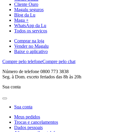
Cliente Ouro
Magalu seguros
Blog da Lu
Maga +
WhatsApp da Lu
Todos os serviços
Comprar na loja
Vender no Magalu
Baixe o aplicativo
Compre pelo telefone
Compre pelo chat
Número de telefone 0800 773 3838
Seg. à Dom. exceto feriados das 8h às 20h
Sua conta
Sua conta
Meus pedidos
Trocas e cancelamentos
Dados pessoais