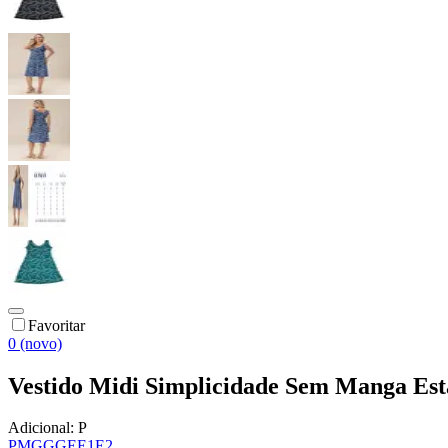
Favoritar
0 (novo)
Vestido Midi Simplicidade Sem Manga Es
Adicional:
P
P
M
G
GG
E
E1
E2