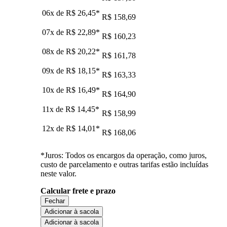
06x de
R$ 26,45
*
R$ 158,69
07x de
R$ 22,89
*
R$ 160,23
08x de
R$ 20,22
*
R$ 161,78
09x de
R$ 18,15
*
R$ 163,33
10x de
R$ 16,49
*
R$ 164,90
11x de
R$ 14,45
*
R$ 158,99
12x de
R$ 14,01
*
R$ 168,06
*Juros: Todos os encargos da operação, como juros,
custo de parcelamento e outras tarifas estão incluídas
neste valor.
Calcular frete e prazo
Fechar
Adicionar à sacola
Adicionar à sacola