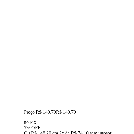
Preço R$ 140,79
R$
140
,
79
no Pix
5% OFF
Ou R$ 148,20 em 2x de R$ 74,10 sem juros
ou