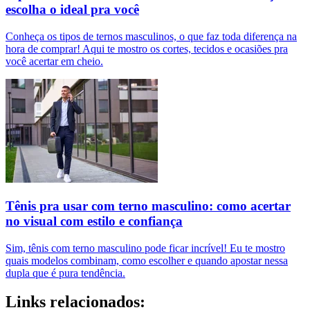
escolha o ideal pra você
Conheça os tipos de ternos masculinos, o que faz toda diferença na
hora de comprar! Aqui te mostro os cortes, tecidos e ocasiões pra
você acertar em cheio.
Tênis pra usar com terno masculino: como acertar
no visual com estilo e confiança
Sim, tênis com terno masculino pode ficar incrível! Eu te mostro
quais modelos combinam, como escolher e quando apostar nessa
dupla que é pura tendência.
Links relacionados: