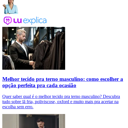
Melhor tecido pra terno masculino: como escolher a
opção perfeita pra cada ocasião
Quer saber qual é o melhor tecido pra terno masculino? Descubra
tudo sobre lã fria, poliviscose, oxford e muito mais pra acertar na
escolha sem erro.