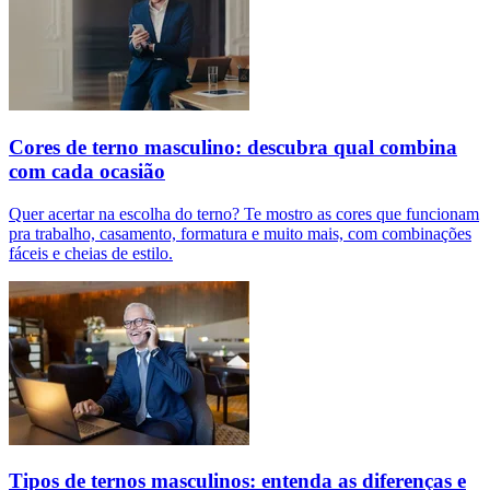
Cores de terno masculino: descubra qual combina
com cada ocasião
Quer acertar na escolha do terno? Te mostro as cores que funcionam
pra trabalho, casamento, formatura e muito mais, com combinações
fáceis e cheias de estilo.
Tipos de ternos masculinos: entenda as diferenças e