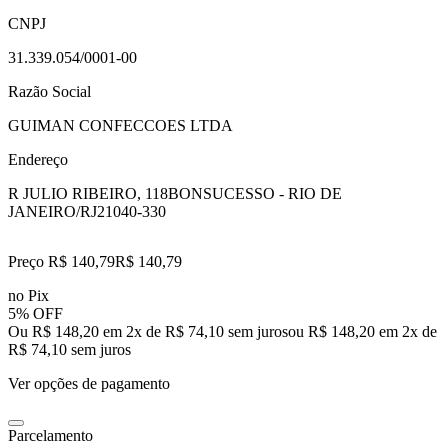
CNPJ
31.339.054/0001-00
Razão Social
GUIMAN CONFECCOES LTDA
Endereço
R JULIO RIBEIRO, 118
BONSUCESSO - RIO DE
JANEIRO/RJ
21040-330
Preço R$ 140,79
R$
140
,
79
no Pix
5% OFF
Ou R$ 148,20 em 2x de R$ 74,10 sem juros
ou
R$ 148,20
em
2
x de
R$ 74,10
sem juros
Ver opções de pagamento
Parcelamento