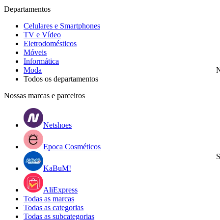
Departamentos
Celulares e Smartphones
TV e Vídeo
Eletrodomésticos
Móveis
Informática
Moda
N
Todos os departamentos
Nossas marcas e parceiros
Netshoes
Epoca Cosméticos
S
KaBuM!
AliExpress
Todas as marcas
Todas as categorias
Todas as subcategorias