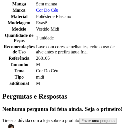
Manga
Sem manga
Marca
Cor Do Céu
Material
Poliéster e Elastano
Modelagem
Evasê
Modelo
Vestido Midi
Quantidade de
1 unidade
Peças
Recomendações
Lave com cores semelhantes, evite o uso de
de Uso
alvejantes e prefira água fria.
Referência
268105
Tamanho
M
Tema
Cor Do Céu
Tipo
midi
additional
M
Perguntas e Respostas
Nenhuma pergunta foi feita ainda. Seja o primeiro!
Tire sua dúvida com a loja sobre o produto
Fazer uma pergunta