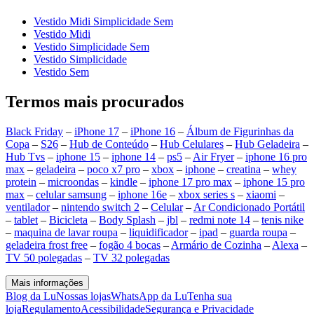
Vestido Midi Simplicidade Sem
Vestido Midi
Vestido Simplicidade Sem
Vestido Simplicidade
Vestido Sem
Termos mais procurados
Black Friday
–
iPhone 17
–
iPhone 16
–
Álbum de Figurinhas da
Copa
–
S26
–
Hub de Conteúdo
–
Hub Celulares
–
Hub Geladeira
–
Hub Tvs
–
iphone 15
–
iphone 14
–
ps5
–
Air Fryer
–
iphone 16 pro
max
–
geladeira
–
poco x7 pro
–
xbox
–
iphone
–
creatina
–
whey
protein
–
microondas
–
kindle
–
iphone 17 pro max
–
iphone 15 pro
max
–
celular samsung
–
iphone 16e
–
xbox series s
–
xiaomi
–
ventilador
–
nintendo switch 2
–
Celular
–
Ar Condicionado Portátil
–
tablet
–
Bicicleta
–
Body Splash
–
jbl
–
redmi note 14
–
tenis nike
–
maquina de lavar roupa
–
liquidificador
–
ipad
–
guarda roupa
–
geladeira frost free
–
fogão 4 bocas
–
Armário de Cozinha
–
Alexa
–
TV 50 polegadas
–
TV 32 polegadas
Mais informações
Blog da Lu
Nossas lojas
WhatsApp da Lu
Tenha sua
loja
Regulamento
Acessibilidade
Segurança e Privacidade