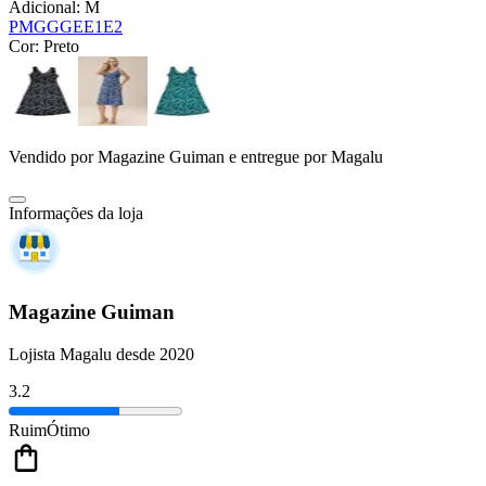
Adicional:
M
P
M
G
GG
E
E1
E2
Cor:
Preto
Vendido por
Magazine Guiman
e entregue por
Magalu
Informações da loja
Magazine Guiman
Lojista Magalu desde 2020
3.2
Ruim
Ótimo