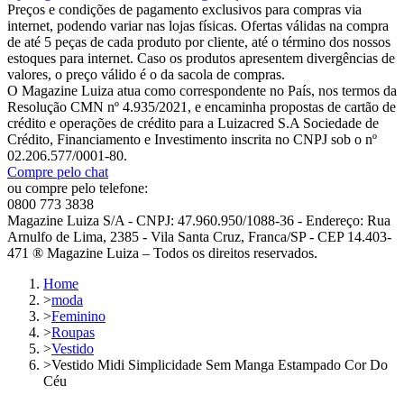
Preços e condições de pagamento exclusivos para compras via
internet, podendo variar nas lojas físicas. Ofertas válidas na compra
de até 5 peças de cada produto por cliente, até o término dos nossos
estoques para internet. Caso os produtos apresentem divergências de
valores, o preço válido é o da sacola de compras.
O Magazine Luiza atua como correspondente no País, nos termos da
Resolução CMN nº 4.935/2021, e encaminha propostas de cartão de
crédito e operações de crédito para a Luizacred S.A Sociedade de
Crédito, Financiamento e Investimento inscrita no CNPJ sob o nº
02.206.577/0001-80.
Compre pelo chat
ou compre pelo telefone:
0800 773 3838
Magazine Luiza S/A - CNPJ: 47.960.950/1088-36 - Endereço: Rua
Arnulfo de Lima, 2385 - Vila Santa Cruz, Franca/SP - CEP 14.403-
471 ® Magazine Luiza – Todos os direitos reservados.
Home
>
moda
>
Feminino
>
Roupas
>
Vestido
>
Vestido Midi Simplicidade Sem Manga Estampado Cor Do
Céu