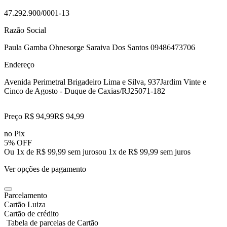
47.292.900/0001-13
Razão Social
Paula Gamba Ohnesorge Saraiva Dos Santos 09486473706
Endereço
Avenida Perimetral Brigadeiro Lima e Silva, 937
Jardim Vinte e
Cinco de Agosto - Duque de Caxias/RJ
25071-182
Preço R$ 94,99
R$
94
,
99
no Pix
5% OFF
Ou 1x de R$ 99,99 sem juros
ou
1
x de
R$ 99,99
sem juros
Ver opções de pagamento
Parcelamento
Cartão Luiza
Cartão de crédito
Tabela de parcelas de Cartão