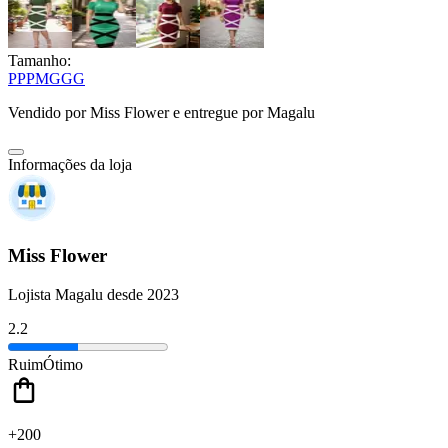
Tamanho:
PP
P
M
G
GG
Vendido por
Miss Flower
e entregue por
Magalu
Informações da loja
Miss Flower
Lojista Magalu desde 2023
2.2
Ruim
Ótimo
+200