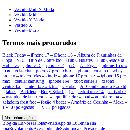
Vestido Midi X Moda
Vestido Midi
Vestido X Moda
Vestido X
Vestido Moda
Termos mais procurados
Black Friday
–
iPhone 17
–
iPhone 16
–
Álbum de Figurinhas da
Copa
–
S26
–
Hub de Conteúdo
–
Hub Celulares
–
Hub Geladeira
–
Hub Tvs
–
iphone 15
–
iphone 14
–
ps5
–
Air Fryer
–
iphone 16 pro
max
–
geladeira
–
poco x7 pro
–
xbox
–
iphone
–
creatina
–
whey
protein
–
microondas
–
kindle
–
iphone 17 pro max
–
iphone 15 pro
max
–
celular samsung
–
iphone 16e
–
xbox series s
–
xiaomi
–
ventilador
–
nintendo switch 2
–
Celular
–
Ar Condicionado Portátil
–
tablet
–
Bicicleta
–
Body Splash
–
jbl
–
redmi note 14
–
tenis nike
–
maquina de lavar roupa
–
liquidificador
–
ipad
–
guarda roupa
–
geladeira frost free
–
fogão 4 bocas
–
Armário de Cozinha
–
Alexa
–
TV 50 polegadas
–
TV 32 polegadas
Mais informações
Blog da Lu
Nossas lojas
WhatsApp da Lu
Tenha sua
loja
Regulamento
Acessibilidade
Segurança e Privacidade