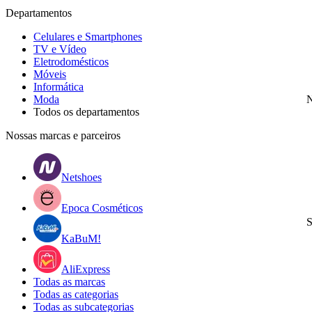
Departamentos
Celulares e Smartphones
TV e Vídeo
Eletrodomésticos
Móveis
Informática
Moda
N
Todos os departamentos
Nossas marcas e parceiros
Netshoes
Epoca Cosméticos
S
KaBuM!
AliExpress
Todas as marcas
Todas as categorias
Todas as subcategorias