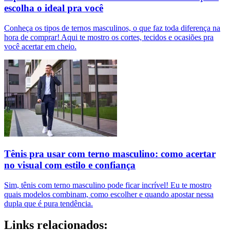
escolha o ideal pra você
Conheça os tipos de ternos masculinos, o que faz toda diferença na
hora de comprar! Aqui te mostro os cortes, tecidos e ocasiões pra
você acertar em cheio.
Tênis pra usar com terno masculino: como acertar
no visual com estilo e confiança
Sim, tênis com terno masculino pode ficar incrível! Eu te mostro
quais modelos combinam, como escolher e quando apostar nessa
dupla que é pura tendência.
Links relacionados: