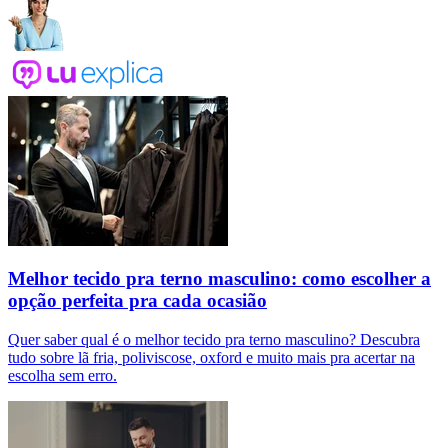
Melhor tecido pra terno masculino: como escolher a
opção perfeita pra cada ocasião
Quer saber qual é o melhor tecido pra terno masculino? Descubra
tudo sobre lã fria, poliviscose, oxford e muito mais pra acertar na
escolha sem erro.