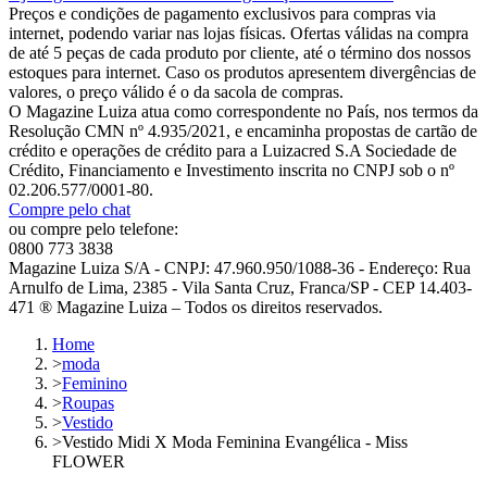
Preços e condições de pagamento exclusivos para compras via
internet, podendo variar nas lojas físicas. Ofertas válidas na compra
de até 5 peças de cada produto por cliente, até o término dos nossos
estoques para internet. Caso os produtos apresentem divergências de
valores, o preço válido é o da sacola de compras.
O Magazine Luiza atua como correspondente no País, nos termos da
Resolução CMN nº 4.935/2021, e encaminha propostas de cartão de
crédito e operações de crédito para a Luizacred S.A Sociedade de
Crédito, Financiamento e Investimento inscrita no CNPJ sob o nº
02.206.577/0001-80.
Compre pelo chat
ou compre pelo telefone:
0800 773 3838
Magazine Luiza S/A - CNPJ: 47.960.950/1088-36 - Endereço: Rua
Arnulfo de Lima, 2385 - Vila Santa Cruz, Franca/SP - CEP 14.403-
471 ® Magazine Luiza – Todos os direitos reservados.
Home
>
moda
>
Feminino
>
Roupas
>
Vestido
>
Vestido Midi X Moda Feminina Evangélica - Miss
FLOWER