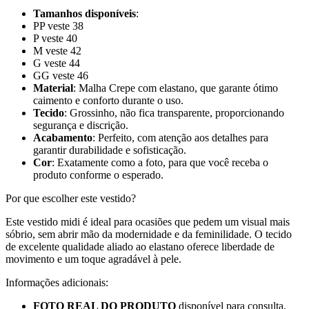
Tamanhos disponíveis
:
PP veste 38
P veste 40
M veste 42
G veste 44
GG veste 46
Material
: Malha Crepe com elastano, que garante ótimo
caimento e conforto durante o uso.
Tecido
: Grossinho, não fica transparente, proporcionando
segurança e discrição.
Acabamento
: Perfeito, com atenção aos detalhes para
garantir durabilidade e sofisticação.
Cor
: Exatamente como a foto, para que você receba o
produto conforme o esperado.
Por que escolher este vestido?
Este vestido midi é ideal para ocasiões que pedem um visual mais
sóbrio, sem abrir mão da modernidade e da feminilidade. O tecido
de excelente qualidade aliado ao elastano oferece liberdade de
movimento e um toque agradável à pele.
Informações adicionais:
FOTO REAL DO PRODUTO
disponível para consulta,