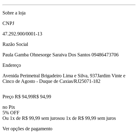
Sobre a loja
CNPJ
47.292.900/0001-13
Razão Social
Paula Gamba Ohnesorge Saraiva Dos Santos 09486473706
Endereço
Avenida Perimetral Brigadeiro Lima e Silva, 937
Jardim Vinte e
Cinco de Agosto - Duque de Caxias/RJ
25071-182
Preço R$ 94,99
R$
94
,
99
no Pix
5% OFF
Ou 1x de R$ 99,99 sem juros
ou
1
x de
R$ 99,99
sem juros
Ver opções de pagamento