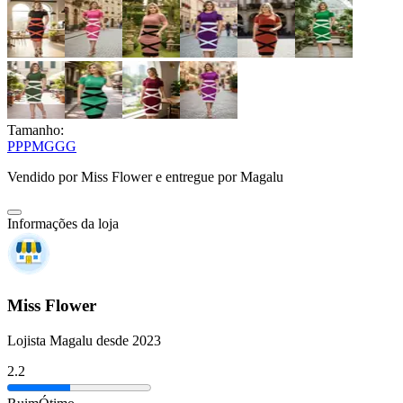
Tamanho:
PP
P
M
G
GG
Vendido por
Miss Flower
e entregue por
Magalu
Informações da loja
Miss Flower
Lojista Magalu desde 2023
2.2