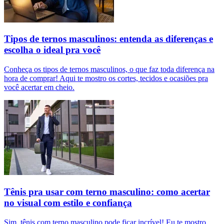
Tipos de ternos masculinos: entenda as diferenças e
escolha o ideal pra você
Conheça os tipos de ternos masculinos, o que faz toda diferença na
hora de comprar! Aqui te mostro os cortes, tecidos e ocasiões pra
você acertar em cheio.
Tênis pra usar com terno masculino: como acertar
no visual com estilo e confiança
Sim, tênis com terno masculino pode ficar incrível! Eu te mostro