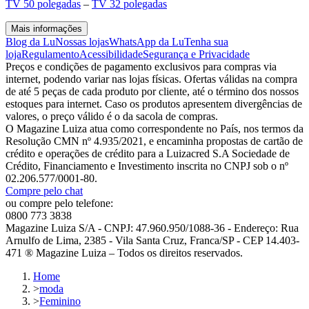
TV 50 polegadas
–
TV 32 polegadas
Mais informações
Blog da Lu
Nossas lojas
WhatsApp da Lu
Tenha sua
loja
Regulamento
Acessibilidade
Segurança e Privacidade
Preços e condições de pagamento exclusivos para compras via
internet, podendo variar nas lojas físicas. Ofertas válidas na compra
de até 5 peças de cada produto por cliente, até o término dos nossos
estoques para internet. Caso os produtos apresentem divergências de
valores, o preço válido é o da sacola de compras.
O Magazine Luiza atua como correspondente no País, nos termos da
Resolução CMN nº 4.935/2021, e encaminha propostas de cartão de
crédito e operações de crédito para a Luizacred S.A Sociedade de
Crédito, Financiamento e Investimento inscrita no CNPJ sob o nº
02.206.577/0001-80.
Compre pelo chat
ou compre pelo telefone:
0800 773 3838
Magazine Luiza S/A - CNPJ: 47.960.950/1088-36 - Endereço: Rua
Arnulfo de Lima, 2385 - Vila Santa Cruz, Franca/SP - CEP 14.403-
471 ® Magazine Luiza – Todos os direitos reservados.
Home
>
moda
>
Feminino