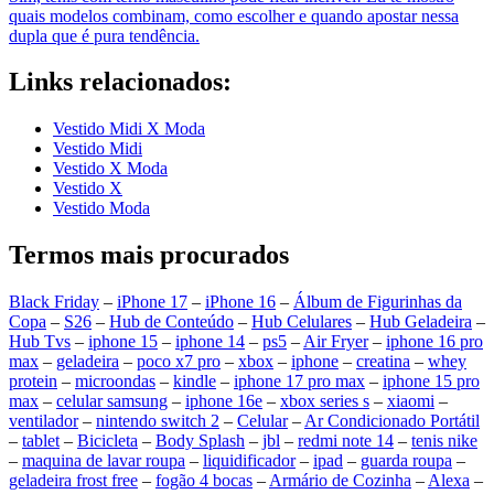
quais modelos combinam, como escolher e quando apostar nessa
dupla que é pura tendência.
Links relacionados:
Vestido Midi X Moda
Vestido Midi
Vestido X Moda
Vestido X
Vestido Moda
Termos mais procurados
Black Friday
–
iPhone 17
–
iPhone 16
–
Álbum de Figurinhas da
Copa
–
S26
–
Hub de Conteúdo
–
Hub Celulares
–
Hub Geladeira
–
Hub Tvs
–
iphone 15
–
iphone 14
–
ps5
–
Air Fryer
–
iphone 16 pro
max
–
geladeira
–
poco x7 pro
–
xbox
–
iphone
–
creatina
–
whey
protein
–
microondas
–
kindle
–
iphone 17 pro max
–
iphone 15 pro
max
–
celular samsung
–
iphone 16e
–
xbox series s
–
xiaomi
–
ventilador
–
nintendo switch 2
–
Celular
–
Ar Condicionado Portátil
–
tablet
–
Bicicleta
–
Body Splash
–
jbl
–
redmi note 14
–
tenis nike
–
maquina de lavar roupa
–
liquidificador
–
ipad
–
guarda roupa
–
geladeira frost free
–
fogão 4 bocas
–
Armário de Cozinha
–
Alexa
–