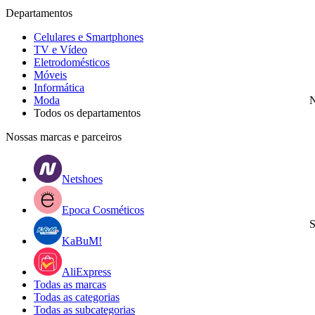
Departamentos
Celulares e Smartphones
TV e Vídeo
Eletrodomésticos
Móveis
Informática
Moda
N
Todos os departamentos
Nossas marcas e parceiros
Netshoes
Epoca Cosméticos
S
KaBuM!
AliExpress
Todas as marcas
Todas as categorias
Todas as subcategorias