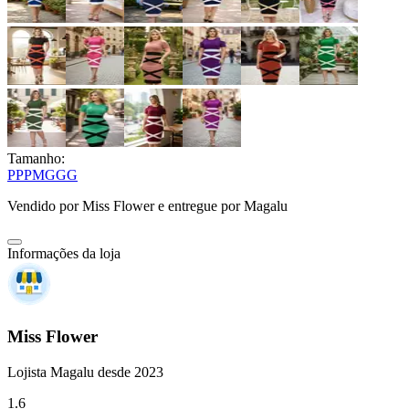
Tamanho:
PP
P
M
G
GG
Vendido por
Miss Flower
e entregue por
Magalu
Informações da loja
Miss Flower
Lojista Magalu desde 2023
1.6