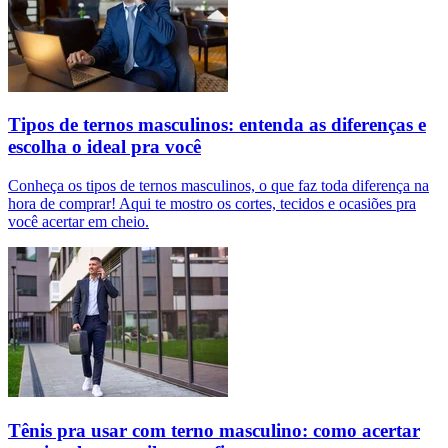
Tipos de ternos masculinos: entenda as diferenças e
escolha o ideal pra você
Conheça os tipos de ternos masculinos, o que faz toda diferença na
hora de comprar! Aqui te mostro os cortes, tecidos e ocasiões pra
você acertar em cheio.
Tênis pra usar com terno masculino: como acertar