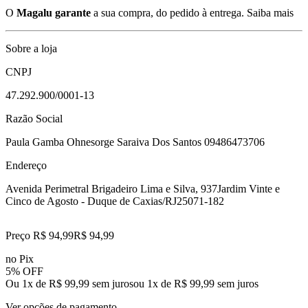
O
Magalu garante
a sua compra, do pedido à entrega.
Saiba mais
Sobre a loja
CNPJ
47.292.900/0001-13
Razão Social
Paula Gamba Ohnesorge Saraiva Dos Santos 09486473706
Endereço
Avenida Perimetral Brigadeiro Lima e Silva, 937
Jardim Vinte e
Cinco de Agosto - Duque de Caxias/RJ
25071-182
Preço R$ 94,99
R$
94
,
99
no Pix
5% OFF
Ou 1x de R$ 99,99 sem juros
ou
1
x de
R$ 99,99
sem juros
Ver opções de pagamento