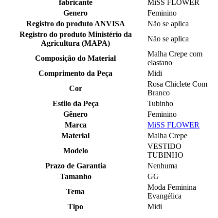
fabricante
MiSS FLOWER
Genero
Feminino
Registro do produto ANVISA
Não se aplica
Registro do produto Ministério da
Não se aplica
Agricultura (MAPA)
Malha Crepe com
Composição do Material
elastano
Comprimento da Peça
Midi
Rosa Chiclete Com
Cor
Branco
Estilo da Peça
Tubinho
Gênero
Feminino
Marca
MiSS FLOWER
Material
Malha Crepe
VESTIDO
Modelo
TUBINHO
Prazo de Garantia
Nenhuma
Tamanho
GG
Moda Feminina
Tema
Evangélica
Tipo
Midi