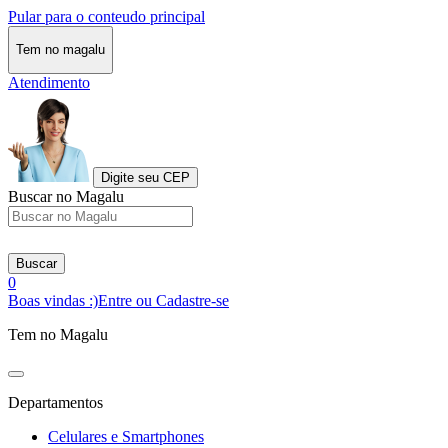
Pular para o conteudo principal
Tem no magalu
Atendimento
Digite seu CEP
Buscar no Magalu
Buscar
0
Boas vindas :)
Entre ou Cadastre-se
Tem no Magalu
Departamentos
Celulares e Smartphones