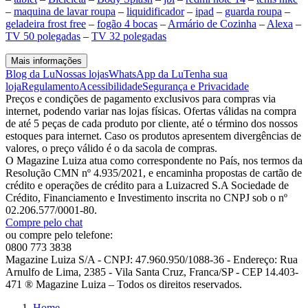
–
maquina de lavar roupa
–
liquidificador
–
ipad
–
guarda roupa
–
geladeira frost free
–
fogão 4 bocas
–
Armário de Cozinha
–
Alexa
–
TV 50 polegadas
–
TV 32 polegadas
Mais informações
Blog da Lu
Nossas lojas
WhatsApp da Lu
Tenha sua
loja
Regulamento
Acessibilidade
Segurança e Privacidade
Preços e condições de pagamento exclusivos para compras via
internet, podendo variar nas lojas físicas. Ofertas válidas na compra
de até 5 peças de cada produto por cliente, até o término dos nossos
estoques para internet. Caso os produtos apresentem divergências de
valores, o preço válido é o da sacola de compras.
O Magazine Luiza atua como correspondente no País, nos termos da
Resolução CMN nº 4.935/2021, e encaminha propostas de cartão de
crédito e operações de crédito para a Luizacred S.A Sociedade de
Crédito, Financiamento e Investimento inscrita no CNPJ sob o nº
02.206.577/0001-80.
Compre pelo chat
ou compre pelo telefone:
0800 773 3838
Magazine Luiza S/A - CNPJ: 47.960.950/1088-36 - Endereço: Rua
Arnulfo de Lima, 2385 - Vila Santa Cruz, Franca/SP - CEP 14.403-
471 ® Magazine Luiza – Todos os direitos reservados.
Home