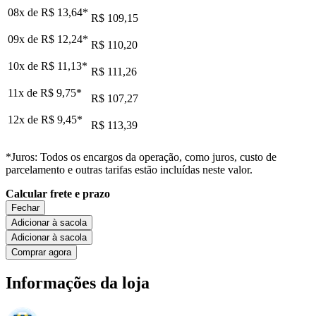
08x de
R$ 13,64
*
R$ 109,15
09x de
R$ 12,24
*
R$ 110,20
10x de
R$ 11,13
*
R$ 111,26
11x de
R$ 9,75
*
R$ 107,27
12x de
R$ 9,45
*
R$ 113,39
*Juros: Todos os encargos da operação, como juros, custo de
parcelamento e outras tarifas estão incluídas neste valor.
Calcular frete e prazo
Fechar
Adicionar à sacola
Adicionar à sacola
Comprar agora
Informações da loja