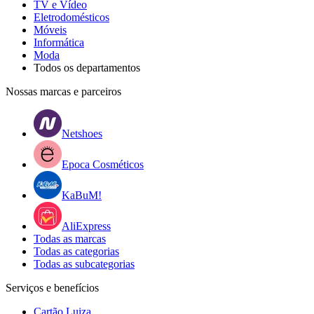
TV e Vídeo
Eletrodomésticos
Móveis
Informática
Moda
Todos os departamentos
Nossas marcas e parceiros
Netshoes
Epoca Cosméticos
KaBuM!
AliExpress
Todas as marcas
Todas as categorias
Todas as subcategorias
Serviços e benefícios
Cartão Luiza