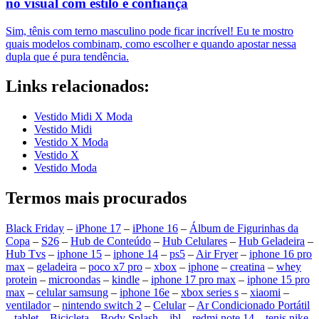
no visual com estilo e confiança
Sim, tênis com terno masculino pode ficar incrível! Eu te mostro
quais modelos combinam, como escolher e quando apostar nessa
dupla que é pura tendência.
Links relacionados:
Vestido Midi X Moda
Vestido Midi
Vestido X Moda
Vestido X
Vestido Moda
Termos mais procurados
Black Friday
–
iPhone 17
–
iPhone 16
–
Álbum de Figurinhas da
Copa
–
S26
–
Hub de Conteúdo
–
Hub Celulares
–
Hub Geladeira
–
Hub Tvs
–
iphone 15
–
iphone 14
–
ps5
–
Air Fryer
–
iphone 16 pro
max
–
geladeira
–
poco x7 pro
–
xbox
–
iphone
–
creatina
–
whey
protein
–
microondas
–
kindle
–
iphone 17 pro max
–
iphone 15 pro
max
–
celular samsung
–
iphone 16e
–
xbox series s
–
xiaomi
–
ventilador
–
nintendo switch 2
–
Celular
–
Ar Condicionado Portátil
–
tablet
–
Bicicleta
–
Body Splash
–
jbl
–
redmi note 14
–
tenis nike