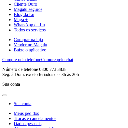
Cliente Ouro
Magalu seguros
Blog da Lu
Maga +
WhatsApp da Lu
Todos os serviços
Comprar na loja
Vender no Magalu
Baixe o aplicativo
Compre pelo telefone
Compre pelo chat
Número de telefone 0800 773 3838
Seg. à Dom. exceto feriados das 8h às 20h
Sua conta
Sua conta
Meus pedidos
Trocas e cancelamentos
Dados pessoais