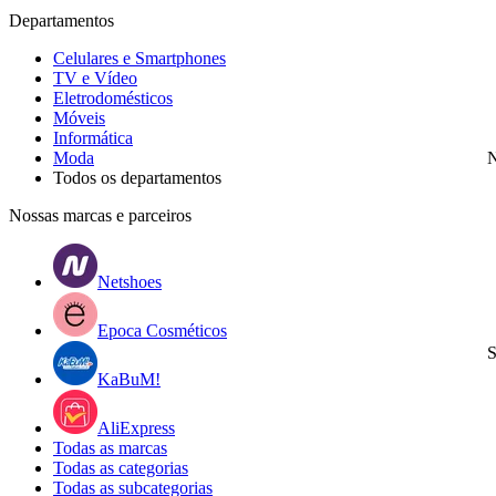
Departamentos
Celulares e Smartphones
TV e Vídeo
Eletrodomésticos
Móveis
Informática
Moda
N
Todos os departamentos
Nossas marcas e parceiros
Netshoes
Epoca Cosméticos
S
KaBuM!
AliExpress
Todas as marcas
Todas as categorias
Todas as subcategorias