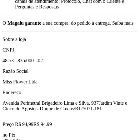
canais de atendimento: Protocolo, Chat com o Cliente e
Perguntas e Respostas
O
Magalu garante
a sua compra, do pedido à entrega.
Saiba mais
Sobre a loja
CNPJ
48.531.835/0001-02
Razão Social
Miss Flower Ltda
Endereço
Avenida Perimetral Brigadeiro Lima e Silva, 937
Jardim Vinte e
Cinco de Agosto - Duque de Caxias/RJ
25071-181
Preço R$ 94,99
R$
94
,
99
no Pix