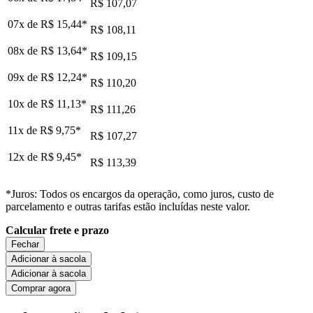
R$ 107,07
07x de
R$ 15,44
*
R$ 108,11
08x de
R$ 13,64
*
R$ 109,15
09x de
R$ 12,24
*
R$ 110,20
10x de
R$ 11,13
*
R$ 111,26
11x de
R$ 9,75
*
R$ 107,27
12x de
R$ 9,45
*
R$ 113,39
*Juros: Todos os encargos da operação, como juros, custo de
parcelamento e outras tarifas estão incluídas neste valor.
Calcular frete e prazo
Fechar
Adicionar à sacola
Adicionar à sacola
Comprar agora