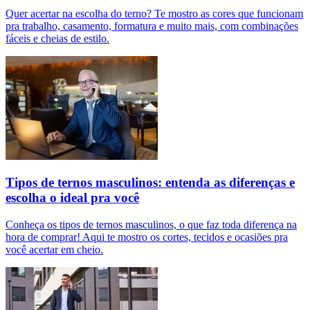
Quer acertar na escolha do terno? Te mostro as cores que funcionam
pra trabalho, casamento, formatura e muito mais, com combinações
fáceis e cheias de estilo.
Tipos de ternos masculinos: entenda as diferenças e
escolha o ideal pra você
Conheça os tipos de ternos masculinos, o que faz toda diferença na
hora de comprar! Aqui te mostro os cortes, tecidos e ocasiões pra
você acertar em cheio.