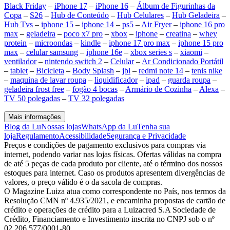
Black Friday
–
iPhone 17
–
iPhone 16
–
Álbum de Figurinhas da
Copa
–
S26
–
Hub de Conteúdo
–
Hub Celulares
–
Hub Geladeira
–
Hub Tvs
–
iphone 15
–
iphone 14
–
ps5
–
Air Fryer
–
iphone 16 pro
max
–
geladeira
–
poco x7 pro
–
xbox
–
iphone
–
creatina
–
whey
protein
–
microondas
–
kindle
–
iphone 17 pro max
–
iphone 15 pro
max
–
celular samsung
–
iphone 16e
–
xbox series s
–
xiaomi
–
ventilador
–
nintendo switch 2
–
Celular
–
Ar Condicionado Portátil
–
tablet
–
Bicicleta
–
Body Splash
–
jbl
–
redmi note 14
–
tenis nike
–
maquina de lavar roupa
–
liquidificador
–
ipad
–
guarda roupa
–
geladeira frost free
–
fogão 4 bocas
–
Armário de Cozinha
–
Alexa
–
TV 50 polegadas
–
TV 32 polegadas
Mais informações
Blog da Lu
Nossas lojas
WhatsApp da Lu
Tenha sua
loja
Regulamento
Acessibilidade
Segurança e Privacidade
Preços e condições de pagamento exclusivos para compras via
internet, podendo variar nas lojas físicas. Ofertas válidas na compra
de até 5 peças de cada produto por cliente, até o término dos nossos
estoques para internet. Caso os produtos apresentem divergências de
valores, o preço válido é o da sacola de compras.
O Magazine Luiza atua como correspondente no País, nos termos da
Resolução CMN nº 4.935/2021, e encaminha propostas de cartão de
crédito e operações de crédito para a Luizacred S.A Sociedade de
Crédito, Financiamento e Investimento inscrita no CNPJ sob o nº
02.206.577/0001-80.