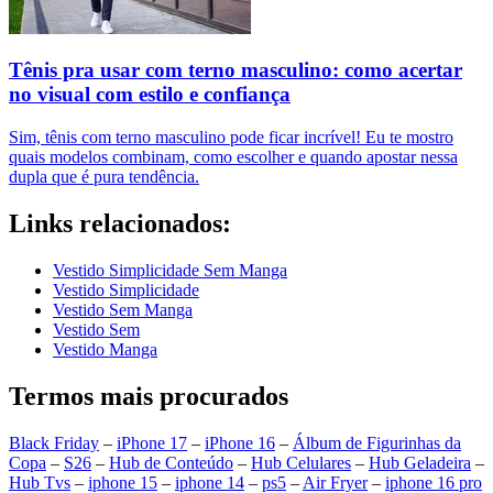
Tênis pra usar com terno masculino: como acertar
no visual com estilo e confiança
Sim, tênis com terno masculino pode ficar incrível! Eu te mostro
quais modelos combinam, como escolher e quando apostar nessa
dupla que é pura tendência.
Links relacionados:
Vestido Simplicidade Sem Manga
Vestido Simplicidade
Vestido Sem Manga
Vestido Sem
Vestido Manga
Termos mais procurados
Black Friday
–
iPhone 17
–
iPhone 16
–
Álbum de Figurinhas da
Copa
–
S26
–
Hub de Conteúdo
–
Hub Celulares
–
Hub Geladeira
–
Hub Tvs
–
iphone 15
–
iphone 14
–
ps5
–
Air Fryer
–
iphone 16 pro