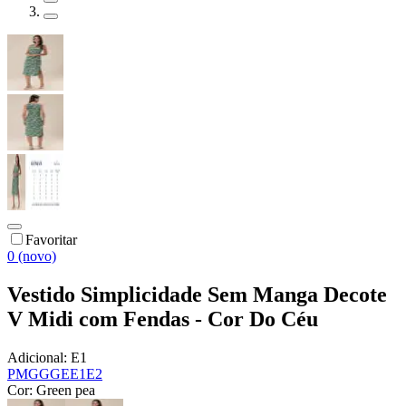
Favoritar
0 (novo)
Vestido Simplicidade Sem Manga Decote
V Midi com Fendas - Cor Do Céu
Adicional:
E1
P
M
G
GG
E
E1
E2
Cor:
Green pea