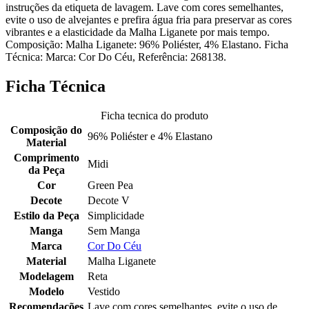
instruções da etiqueta de lavagem. Lave com cores semelhantes,
evite o uso de alvejantes e prefira água fria para preservar as cores
vibrantes e a elasticidade da Malha Liganete por mais tempo.
Composição: Malha Liganete: 96% Poliéster, 4% Elastano. Ficha
Técnica: Marca: Cor Do Céu, Referência: 268138.
Ficha Técnica
Ficha tecnica do produto
Composição do
96% Poliéster e 4% Elastano
Material
Comprimento
Midi
da Peça
Cor
Green Pea
Decote
Decote V
Estilo da Peça
Simplicidade
Manga
Sem Manga
Marca
Cor Do Céu
Material
Malha Liganete
Modelagem
Reta
Modelo
Vestido
Recomendações
Lave com cores semelhantes, evite o uso de