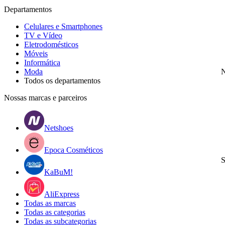
Departamentos
Celulares e Smartphones
TV e Vídeo
Eletrodomésticos
Móveis
Informática
Moda
N
Todos os departamentos
Nossas marcas e parceiros
Netshoes
Epoca Cosméticos
S
KaBuM!
AliExpress
Todas as marcas
Todas as categorias
Todas as subcategorias