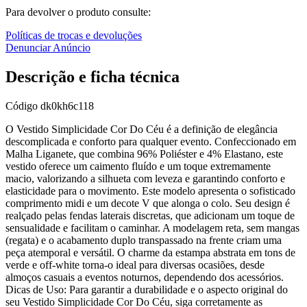
Para devolver o produto consulte:
Políticas de trocas e devoluções
Denunciar Anúncio
Descrição e ficha técnica
Código
dk0kh6c118
O Vestido Simplicidade Cor Do Céu é a definição de elegância
descomplicada e conforto para qualquer evento. Confeccionado em
Malha Liganete, que combina 96% Poliéster e 4% Elastano, este
vestido oferece um caimento fluído e um toque extremamente
macio, valorizando a silhueta com leveza e garantindo conforto e
elasticidade para o movimento. Este modelo apresenta o sofisticado
comprimento midi e um decote V que alonga o colo. Seu design é
realçado pelas fendas laterais discretas, que adicionam um toque de
sensualidade e facilitam o caminhar. A modelagem reta, sem mangas
(regata) e o acabamento duplo transpassado na frente criam uma
peça atemporal e versátil. O charme da estampa abstrata em tons de
verde e off-white torna-o ideal para diversas ocasiões, desde
almoços casuais a eventos noturnos, dependendo dos acessórios.
Dicas de Uso: Para garantir a durabilidade e o aspecto original do
seu Vestido Simplicidade Cor Do Céu, siga corretamente as