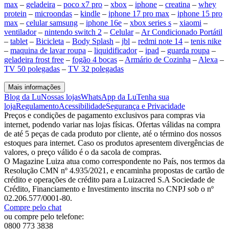
max
–
geladeira
–
poco x7 pro
–
xbox
–
iphone
–
creatina
–
whey
protein
–
microondas
–
kindle
–
iphone 17 pro max
–
iphone 15 pro
max
–
celular samsung
–
iphone 16e
–
xbox series s
–
xiaomi
–
ventilador
–
nintendo switch 2
–
Celular
–
Ar Condicionado Portátil
–
tablet
–
Bicicleta
–
Body Splash
–
jbl
–
redmi note 14
–
tenis nike
–
maquina de lavar roupa
–
liquidificador
–
ipad
–
guarda roupa
–
geladeira frost free
–
fogão 4 bocas
–
Armário de Cozinha
–
Alexa
–
TV 50 polegadas
–
TV 32 polegadas
Mais informações
Blog da Lu
Nossas lojas
WhatsApp da Lu
Tenha sua
loja
Regulamento
Acessibilidade
Segurança e Privacidade
Preços e condições de pagamento exclusivos para compras via
internet, podendo variar nas lojas físicas. Ofertas válidas na compra
de até 5 peças de cada produto por cliente, até o término dos nossos
estoques para internet. Caso os produtos apresentem divergências de
valores, o preço válido é o da sacola de compras.
O Magazine Luiza atua como correspondente no País, nos termos da
Resolução CMN nº 4.935/2021, e encaminha propostas de cartão de
crédito e operações de crédito para a Luizacred S.A Sociedade de
Crédito, Financiamento e Investimento inscrita no CNPJ sob o nº
02.206.577/0001-80.
Compre pelo chat
ou compre pelo telefone:
0800 773 3838