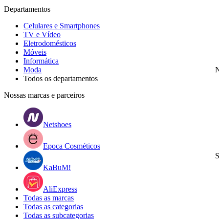
Departamentos
Celulares e Smartphones
TV e Vídeo
Eletrodomésticos
Móveis
Informática
Moda
N
Todos os departamentos
Nossas marcas e parceiros
Netshoes
Epoca Cosméticos
S
KaBuM!
AliExpress
Todas as marcas
Todas as categorias
Todas as subcategorias