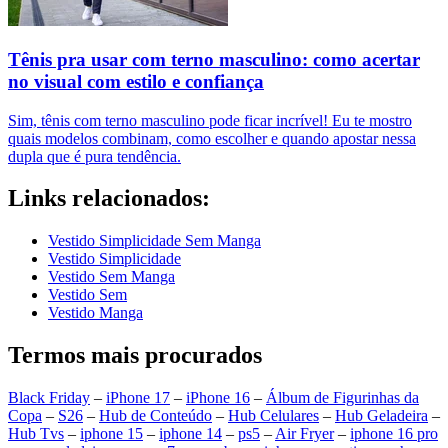
Tênis pra usar com terno masculino: como acertar
no visual com estilo e confiança
Sim, tênis com terno masculino pode ficar incrível! Eu te mostro
quais modelos combinam, como escolher e quando apostar nessa
dupla que é pura tendência.
Links relacionados:
Vestido Simplicidade Sem Manga
Vestido Simplicidade
Vestido Sem Manga
Vestido Sem
Vestido Manga
Termos mais procurados
Black Friday
–
iPhone 17
–
iPhone 16
–
Álbum de Figurinhas da
Copa
–
S26
–
Hub de Conteúdo
–
Hub Celulares
–
Hub Geladeira
–
Hub Tvs
–
iphone 15
–
iphone 14
–
ps5
–
Air Fryer
–
iphone 16 pro