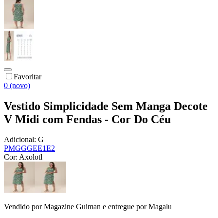
Favoritar
0 (novo)
Vestido Simplicidade Sem Manga Decote
V Midi com Fendas - Cor Do Céu
Adicional:
G
P
M
G
GG
E
E1
E2
Cor:
Axolotl
Vendido por
Magazine Guiman
e entregue por
Magalu