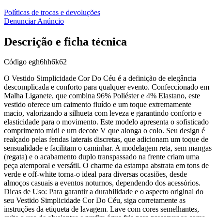
Políticas de trocas e devoluções
Denunciar Anúncio
Descrição e ficha técnica
Código
egh6hh6k62
O Vestido Simplicidade Cor Do Céu é a definição de elegância
descomplicada e conforto para qualquer evento. Confeccionado em
Malha Liganete, que combina 96% Poliéster e 4% Elastano, este
vestido oferece um caimento fluído e um toque extremamente
macio, valorizando a silhueta com leveza e garantindo conforto e
elasticidade para o movimento. Este modelo apresenta o sofisticado
comprimento midi e um decote V que alonga o colo. Seu design é
realçado pelas fendas laterais discretas, que adicionam um toque de
sensualidade e facilitam o caminhar. A modelagem reta, sem mangas
(regata) e o acabamento duplo transpassado na frente criam uma
peça atemporal e versátil. O charme da estampa abstrata em tons de
verde e off-white torna-o ideal para diversas ocasiões, desde
almoços casuais a eventos noturnos, dependendo dos acessórios.
Dicas de Uso: Para garantir a durabilidade e o aspecto original do
seu Vestido Simplicidade Cor Do Céu, siga corretamente as
instruções da etiqueta de lavagem. Lave com cores semelhantes,