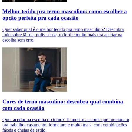
Melhor tecido pra terno masculino: como escolher a
opção perfeita pra cada ocasião
Quer saber qual é o melhor tecido pra terno masculino? Descubra
tudo sobre lã fria, poliviscose, oxford e muito mais pra acertar na
escolha sem erro.
Cores de terno masculino: descubra qual combina
com cada ocasião
Quer acertar na escolha do terno? Te mostro as cores que funcionam
pra trabalho, casamento, formatura e muito mais, com combinações
fáceis e cheias de estilo.