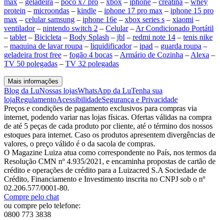
max
–
geladeira
–
poco x7 pro
–
xbox
–
iphone
–
creatina
–
whey
protein
–
microondas
–
kindle
–
iphone 17 pro max
–
iphone 15 pro
max
–
celular samsung
–
iphone 16e
–
xbox series s
–
xiaomi
–
ventilador
–
nintendo switch 2
–
Celular
–
Ar Condicionado Portátil
–
tablet
–
Bicicleta
–
Body Splash
–
jbl
–
redmi note 14
–
tenis nike
–
maquina de lavar roupa
–
liquidificador
–
ipad
–
guarda roupa
–
geladeira frost free
–
fogão 4 bocas
–
Armário de Cozinha
–
Alexa
–
TV 50 polegadas
–
TV 32 polegadas
Mais informações
Blog da Lu
Nossas lojas
WhatsApp da Lu
Tenha sua
loja
Regulamento
Acessibilidade
Segurança e Privacidade
Preços e condições de pagamento exclusivos para compras via
internet, podendo variar nas lojas físicas. Ofertas válidas na compra
de até 5 peças de cada produto por cliente, até o término dos nossos
estoques para internet. Caso os produtos apresentem divergências de
valores, o preço válido é o da sacola de compras.
O Magazine Luiza atua como correspondente no País, nos termos da
Resolução CMN nº 4.935/2021, e encaminha propostas de cartão de
crédito e operações de crédito para a Luizacred S.A Sociedade de
Crédito, Financiamento e Investimento inscrita no CNPJ sob o nº
02.206.577/0001-80.
Compre pelo chat
ou compre pelo telefone:
0800 773 3838