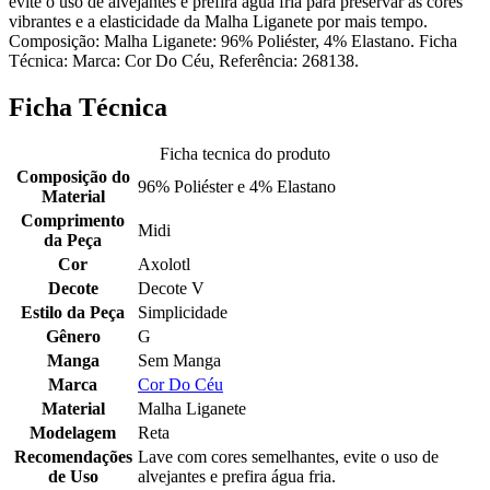
evite o uso de alvejantes e prefira água fria para preservar as cores
vibrantes e a elasticidade da Malha Liganete por mais tempo.
Composição: Malha Liganete: 96% Poliéster, 4% Elastano. Ficha
Técnica: Marca: Cor Do Céu, Referência: 268138.
Ficha Técnica
Ficha tecnica do produto
Composição do
96% Poliéster e 4% Elastano
Material
Comprimento
Midi
da Peça
Cor
Axolotl
Decote
Decote V
Estilo da Peça
Simplicidade
Gênero
G
Manga
Sem Manga
Marca
Cor Do Céu
Material
Malha Liganete
Modelagem
Reta
Recomendações
Lave com cores semelhantes, evite o uso de
de Uso
alvejantes e prefira água fria.