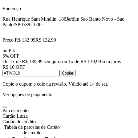
Endereço
Rua Henrique Sam Mindlin, 186
Jardim Sao Bento Novo - Sao
Paulo/SP
05882-000
Preço R$ 132,99
R$
132
,
99
no Pix
5% OFF
Ou 1x de R$ 139,99 sem juros
ou
1
x de
R$ 139,99
sem juros
R$ 10 OFF
Copiar
Copie o cupom e cole na revisão. Válido até
14 de set
.
Ver opções de pagamento
Parcelamento
Cartão Luiza
Cartão de crédito
Tabela de parcelas de Cartão
de crédito