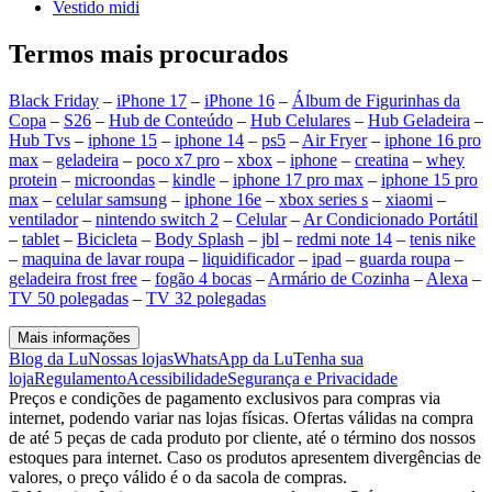
Vestido midi
Termos mais procurados
Black Friday
–
iPhone 17
–
iPhone 16
–
Álbum de Figurinhas da
Copa
–
S26
–
Hub de Conteúdo
–
Hub Celulares
–
Hub Geladeira
–
Hub Tvs
–
iphone 15
–
iphone 14
–
ps5
–
Air Fryer
–
iphone 16 pro
max
–
geladeira
–
poco x7 pro
–
xbox
–
iphone
–
creatina
–
whey
protein
–
microondas
–
kindle
–
iphone 17 pro max
–
iphone 15 pro
max
–
celular samsung
–
iphone 16e
–
xbox series s
–
xiaomi
–
ventilador
–
nintendo switch 2
–
Celular
–
Ar Condicionado Portátil
–
tablet
–
Bicicleta
–
Body Splash
–
jbl
–
redmi note 14
–
tenis nike
–
maquina de lavar roupa
–
liquidificador
–
ipad
–
guarda roupa
–
geladeira frost free
–
fogão 4 bocas
–
Armário de Cozinha
–
Alexa
–
TV 50 polegadas
–
TV 32 polegadas
Mais informações
Blog da Lu
Nossas lojas
WhatsApp da Lu
Tenha sua
loja
Regulamento
Acessibilidade
Segurança e Privacidade
Preços e condições de pagamento exclusivos para compras via
internet, podendo variar nas lojas físicas. Ofertas válidas na compra
de até 5 peças de cada produto por cliente, até o término dos nossos
estoques para internet. Caso os produtos apresentem divergências de
valores, o preço válido é o da sacola de compras.