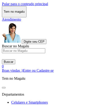
Pular para o conteudo principal
Tem no magalu
Atendimento
Digite seu CEP
Buscar no Magalu
Buscar
0
Boas vindas :)
Entre ou Cadastre-se
Tem no Magalu
Departamentos
Celulares e Smartphones