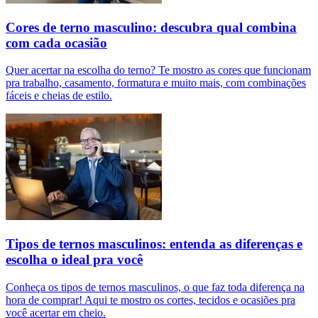
Cores de terno masculino: descubra qual combina
com cada ocasião
Quer acertar na escolha do terno? Te mostro as cores que funcionam
pra trabalho, casamento, formatura e muito mais, com combinações
fáceis e cheias de estilo.
Tipos de ternos masculinos: entenda as diferenças e
escolha o ideal pra você
Conheça os tipos de ternos masculinos, o que faz toda diferença na
hora de comprar! Aqui te mostro os cortes, tecidos e ocasiões pra
você acertar em cheio.