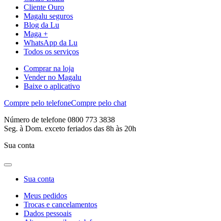
Cliente Ouro
Magalu seguros
Blog da Lu
Maga +
WhatsApp da Lu
Todos os serviços
Comprar na loja
Vender no Magalu
Baixe o aplicativo
Compre pelo telefone
Compre pelo chat
Número de telefone 0800 773 3838
Seg. à Dom. exceto feriados das 8h às 20h
Sua conta
Sua conta
Meus pedidos
Trocas e cancelamentos
Dados pessoais