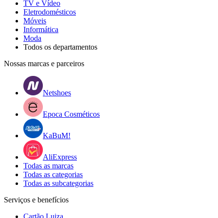
TV e Vídeo
Eletrodomésticos
Móveis
Informática
Moda
Todos os departamentos
Nossas marcas e parceiros
Netshoes
Epoca Cosméticos
KaBuM!
AliExpress
Todas as marcas
Todas as categorias
Todas as subcategorias
Serviços e benefícios
Cartão Luiza