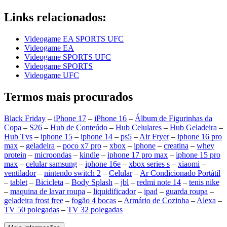
Links relacionados:
Videogame EA SPORTS UFC
Videogame EA
Videogame SPORTS UFC
Videogame SPORTS
Videogame UFC
Termos mais procurados
Black Friday
–
iPhone 17
–
iPhone 16
–
Álbum de Figurinhas da
Copa
–
S26
–
Hub de Conteúdo
–
Hub Celulares
–
Hub Geladeira
–
Hub Tvs
–
iphone 15
–
iphone 14
–
ps5
–
Air Fryer
–
iphone 16 pro
max
–
geladeira
–
poco x7 pro
–
xbox
–
iphone
–
creatina
–
whey
protein
–
microondas
–
kindle
–
iphone 17 pro max
–
iphone 15 pro
max
–
celular samsung
–
iphone 16e
–
xbox series s
–
xiaomi
–
ventilador
–
nintendo switch 2
–
Celular
–
Ar Condicionado Portátil
–
tablet
–
Bicicleta
–
Body Splash
–
jbl
–
redmi note 14
–
tenis nike
–
maquina de lavar roupa
–
liquidificador
–
ipad
–
guarda roupa
–
geladeira frost free
–
fogão 4 bocas
–
Armário de Cozinha
–
Alexa
–
TV 50 polegadas
–
TV 32 polegadas