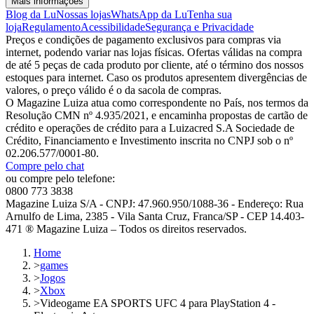
Mais informações
Blog da Lu
Nossas lojas
WhatsApp da Lu
Tenha sua
loja
Regulamento
Acessibilidade
Segurança e Privacidade
Preços e condições de pagamento exclusivos para compras via
internet, podendo variar nas lojas físicas. Ofertas válidas na compra
de até 5 peças de cada produto por cliente, até o término dos nossos
estoques para internet. Caso os produtos apresentem divergências de
valores, o preço válido é o da sacola de compras.
O Magazine Luiza atua como correspondente no País, nos termos da
Resolução CMN nº 4.935/2021, e encaminha propostas de cartão de
crédito e operações de crédito para a Luizacred S.A Sociedade de
Crédito, Financiamento e Investimento inscrita no CNPJ sob o nº
02.206.577/0001-80.
Compre pelo chat
ou compre pelo telefone:
0800 773 3838
Magazine Luiza S/A - CNPJ: 47.960.950/1088-36 - Endereço: Rua
Arnulfo de Lima, 2385 - Vila Santa Cruz, Franca/SP - CEP 14.403-
471 ® Magazine Luiza – Todos os direitos reservados.
Home
>
games
>
Jogos
>
Xbox
>
Videogame EA SPORTS UFC 4 para PlayStation 4 -