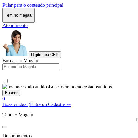
Pular para o conteudo principal
Tem no magalu
Atendimento
Digite seu CEP
Buscar no Magalu
Buscar em nocnocestadosunidos
Buscar
0
Boas vindas :)
Entre ou Cadastre-se
Tem no Magalu
D
Departamentos