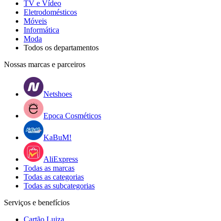
TV e Vídeo
Eletrodomésticos
Móveis
Informática
Moda
Todos os departamentos
Nossas marcas e parceiros
Netshoes
Epoca Cosméticos
KaBuM!
AliExpress
Todas as marcas
Todas as categorias
Todas as subcategorias
Serviços e benefícios
Cartão Luiza