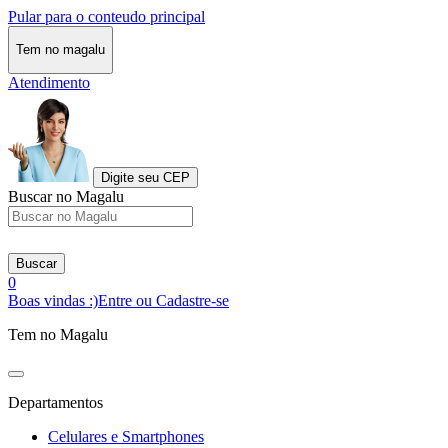
Pular para o conteudo principal
Tem no magalu
Atendimento
Digite seu CEP
Buscar no Magalu
Buscar
0
Boas vindas :)
Entre ou Cadastre-se
Tem no Magalu
Departamentos
Celulares e Smartphones