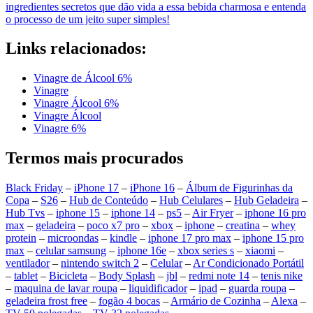
ingredientes secretos que dão vida a essa bebida charmosa e entenda
o processo de um jeito super simples!
Links relacionados:
Vinagre de Álcool 6%
Vinagre
Vinagre Álcool 6%
Vinagre Álcool
Vinagre 6%
Termos mais procurados
Black Friday
–
iPhone 17
–
iPhone 16
–
Álbum de Figurinhas da
Copa
–
S26
–
Hub de Conteúdo
–
Hub Celulares
–
Hub Geladeira
–
Hub Tvs
–
iphone 15
–
iphone 14
–
ps5
–
Air Fryer
–
iphone 16 pro
max
–
geladeira
–
poco x7 pro
–
xbox
–
iphone
–
creatina
–
whey
protein
–
microondas
–
kindle
–
iphone 17 pro max
–
iphone 15 pro
max
–
celular samsung
–
iphone 16e
–
xbox series s
–
xiaomi
–
ventilador
–
nintendo switch 2
–
Celular
–
Ar Condicionado Portátil
–
tablet
–
Bicicleta
–
Body Splash
–
jbl
–
redmi note 14
–
tenis nike
–
maquina de lavar roupa
–
liquidificador
–
ipad
–
guarda roupa
–
geladeira frost free
–
fogão 4 bocas
–
Armário de Cozinha
–
Alexa
–