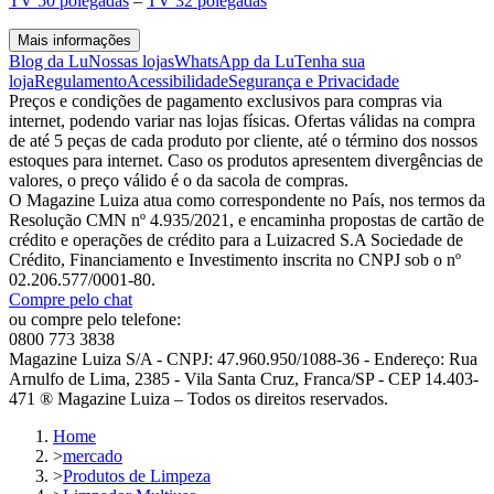
TV 50 polegadas
–
TV 32 polegadas
Mais informações
Blog da Lu
Nossas lojas
WhatsApp da Lu
Tenha sua
loja
Regulamento
Acessibilidade
Segurança e Privacidade
Preços e condições de pagamento exclusivos para compras via
internet, podendo variar nas lojas físicas. Ofertas válidas na compra
de até 5 peças de cada produto por cliente, até o término dos nossos
estoques para internet. Caso os produtos apresentem divergências de
valores, o preço válido é o da sacola de compras.
O Magazine Luiza atua como correspondente no País, nos termos da
Resolução CMN nº 4.935/2021, e encaminha propostas de cartão de
crédito e operações de crédito para a Luizacred S.A Sociedade de
Crédito, Financiamento e Investimento inscrita no CNPJ sob o nº
02.206.577/0001-80.
Compre pelo chat
ou compre pelo telefone:
0800 773 3838
Magazine Luiza S/A - CNPJ: 47.960.950/1088-36 - Endereço: Rua
Arnulfo de Lima, 2385 - Vila Santa Cruz, Franca/SP - CEP 14.403-
471 ® Magazine Luiza – Todos os direitos reservados.
Home
>
mercado
>
Produtos de Limpeza