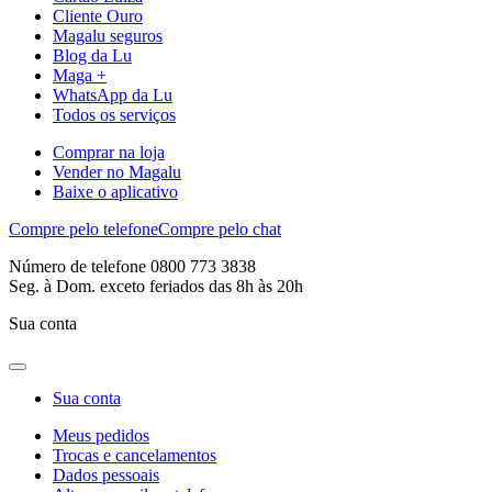
Cliente Ouro
Magalu seguros
Blog da Lu
Maga +
WhatsApp da Lu
Todos os serviços
Comprar na loja
Vender no Magalu
Baixe o aplicativo
Compre pelo telefone
Compre pelo chat
Número de telefone 0800 773 3838
Seg. à Dom. exceto feriados das 8h às 20h
Sua conta
Sua conta
Meus pedidos
Trocas e cancelamentos
Dados pessoais