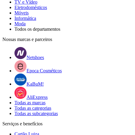
TV e Vídeo
Eletrodomésticos
Móveis
Informática
Moda
Todos os departamentos
Nossas marcas e parceiros
Netshoes
Epoca Cosméticos
KaBuM!
AliExpress
Todas as marcas
Todas as categorias
Todas as subcategorias
Serviços e benefícios
Cartão Luiza