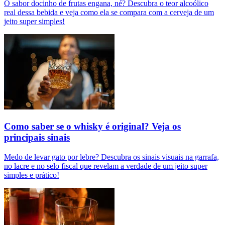
O sabor docinho de frutas engana, né? Descubra o teor alcoólico
real dessa bebida e veja como ela se compara com a cerveja de um
jeito super simples!
Como saber se o whisky é original? Veja os
principais sinais
Medo de levar gato por lebre? Descubra os sinais visuais na garrafa,
no lacre e no selo fiscal que revelam a verdade de um jeito super
simples e prático!