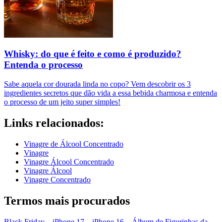
Whisky: do que é feito e como é produzido?
Entenda o processo
Sabe aquela cor dourada linda no copo? Vem descobrir os 3
ingredientes secretos que dão vida a essa bebida charmosa e entenda
o processo de um jeito super simples!
Links relacionados:
Vinagre de Álcool Concentrado
Vinagre
Vinagre Álcool Concentrado
Vinagre Álcool
Vinagre Concentrado
Termos mais procurados
Black Friday
–
iPhone 17
–
iPhone 16
–
Álbum de Figurinhas da