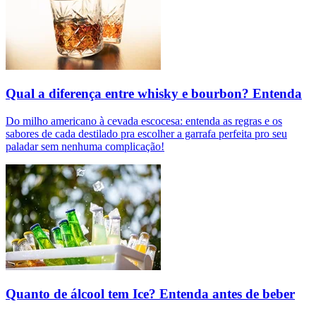
Qual a diferença entre whisky e bourbon? Entenda
Do milho americano à cevada escocesa: entenda as regras e os
sabores de cada destilado pra escolher a garrafa perfeita pro seu
paladar sem nenhuma complicação!
Quanto de álcool tem Ice? Entenda antes de beber