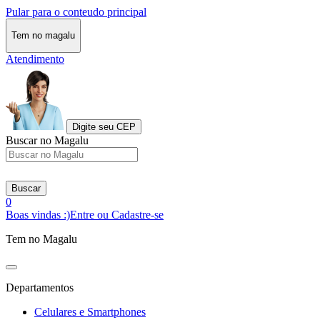
Pular para o conteudo principal
Tem no magalu
Atendimento
Digite seu CEP
Buscar no Magalu
Buscar
0
Boas vindas :)
Entre ou Cadastre-se
Tem no Magalu
Departamentos
Celulares e Smartphones