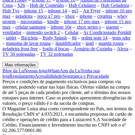
Copa
–
S26
–
Hub de Conteúdo
–
Hub Celulares
–
Hub Geladeira
–
Hub Tvs
–
iphone 15
–
iphone 14
–
ps5
–
Air Fryer
–
iphone 16 pro
max
–
geladeira
–
poco x7 pro
–
xbox
–
iphone
–
creatina
–
whey
protein
–
microondas
–
kindle
–
iphone 17 pro max
–
iphone 15 pro
max
–
celular samsung
–
iphone 16e
–
xbox series s
–
xiaomi
–
ventilador
–
nintendo switch 2
–
Celular
–
Ar Condicionado Portátil
–
tablet
–
Bicicleta
–
Body Splash
–
jbl
–
redmi note 14
–
tenis nike
–
maquina de lavar roupa
–
liquidificador
–
ipad
–
guarda roupa
–
geladeira frost free
–
fogão 4 bocas
–
Armário de Cozinha
–
Alexa
–
TV 50 polegadas
–
TV 32 polegadas
Mais informações
Blog da Lu
Nossas lojas
WhatsApp da Lu
Tenha sua
loja
Regulamento
Acessibilidade
Segurança e Privacidade
Preços e condições de pagamento exclusivos para compras via
internet, podendo variar nas lojas físicas. Ofertas válidas na compra
de até 5 peças de cada produto por cliente, até o término dos nossos
estoques para internet. Caso os produtos apresentem divergências de
valores, o preço válido é o da sacola de compras.
O Magazine Luiza atua como correspondente no País, nos termos da
Resolução CMN nº 4.935/2021, e encaminha propostas de cartão de
crédito e operações de crédito para a Luizacred S.A Sociedade de
Crédito, Financiamento e Investimento inscrita no CNPJ sob o nº
02.206.577/0001-80.