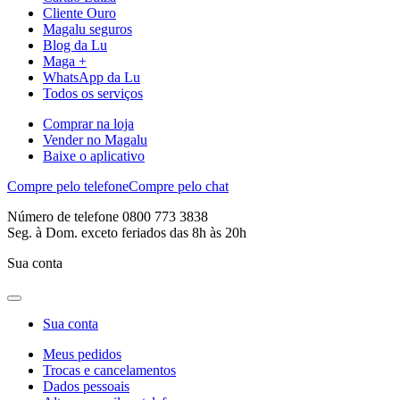
Cliente Ouro
Magalu seguros
Blog da Lu
Maga +
WhatsApp da Lu
Todos os serviços
Comprar na loja
Vender no Magalu
Baixe o aplicativo
Compre pelo telefone
Compre pelo chat
Número de telefone 0800 773 3838
Seg. à Dom. exceto feriados das 8h às 20h
Sua conta
Sua conta
Meus pedidos
Trocas e cancelamentos
Dados pessoais