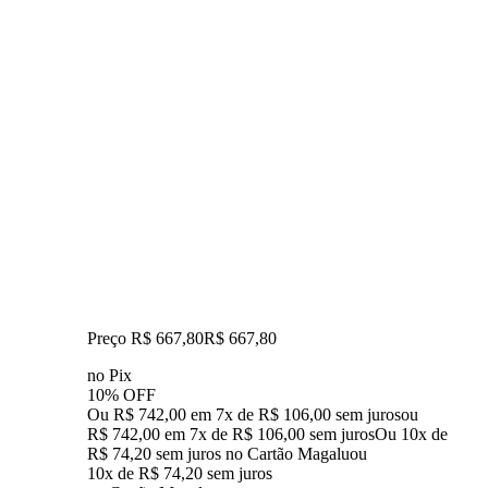
Preço R$ 667,80
R$
667
,
80
no Pix
10% OFF
Ou R$ 742,00 em 7x de R$ 106,00 sem juros
ou
R$ 742,00
em
7
x de
R$ 106,00
sem juros
Ou 10x de
R$ 74,20 sem juros no Cartão Magalu
ou
10
x de
R$ 74,20
sem juros