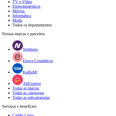
TV e Vídeo
Eletrodomésticos
Móveis
Informática
Moda
Todos os departamentos
Nossas marcas e parceiros
Netshoes
Epoca Cosméticos
KaBuM!
AliExpress
Todas as marcas
Todas as categorias
Todas as subcategorias
Serviços e benefícios
Cartão Luiza