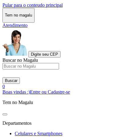
Pular para o conteudo principal
Tem no magalu
Atendimento
Digite seu CEP
Buscar no Magalu
Buscar
0
Boas vindas :)
Entre ou Cadastre-se
Tem no Magalu
Departamentos
Celulares e Smartphones