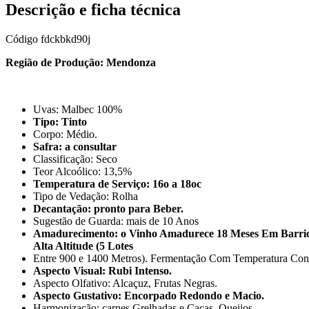
Descrição e ficha técnica
Código
fdckbkd90j
Região de Produção: Mendonza
Uvas: Malbec 100%
Tipo: Tinto
Corpo: Médio.
Safra: a consultar
Classificação: Seco
Teor Alcoólico: 13,5%
Temperatura de Serviço: 16o a 18oc
Tipo de Vedação: Rolha
Decantação: pronto para Beber.
Sugestão de Guarda: mais de 10 Anos
Amadurecimento: o Vinho Amadurece 18 Meses Em Barric
Alta Altitude (5 Lotes
Entre 900 e 1400 Metros). Fermentação Com Temperatura Cont
Aspecto Visual: Rubi Intenso.
Aspecto Olfativo: Alcaçuz, Frutas Negras.
Aspecto Gustativo: Encorpado Redondo e Macio.
Harmonização: carnes Grelhadas e Caças. Queijos.