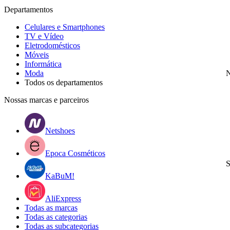
Departamentos
Celulares e Smartphones
TV e Vídeo
Eletrodomésticos
Móveis
Informática
Moda
N
Todos os departamentos
Nossas marcas e parceiros
Netshoes
Epoca Cosméticos
S
KaBuM!
AliExpress
Todas as marcas
Todas as categorias
Todas as subcategorias