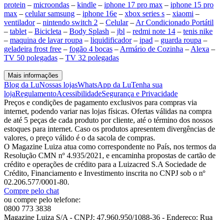
protein
–
microondas
–
kindle
–
iphone 17 pro max
–
iphone 15 pro
max
–
celular samsung
–
iphone 16e
–
xbox series s
–
xiaomi
–
ventilador
–
nintendo switch 2
–
Celular
–
Ar Condicionado Portátil
–
tablet
–
Bicicleta
–
Body Splash
–
jbl
–
redmi note 14
–
tenis nike
–
maquina de lavar roupa
–
liquidificador
–
ipad
–
guarda roupa
–
geladeira frost free
–
fogão 4 bocas
–
Armário de Cozinha
–
Alexa
–
TV 50 polegadas
–
TV 32 polegadas
Mais informações
Blog da Lu
Nossas lojas
WhatsApp da Lu
Tenha sua
loja
Regulamento
Acessibilidade
Segurança e Privacidade
Preços e condições de pagamento exclusivos para compras via
internet, podendo variar nas lojas físicas. Ofertas válidas na compra
de até 5 peças de cada produto por cliente, até o término dos nossos
estoques para internet. Caso os produtos apresentem divergências de
valores, o preço válido é o da sacola de compras.
O Magazine Luiza atua como correspondente no País, nos termos da
Resolução CMN nº 4.935/2021, e encaminha propostas de cartão de
crédito e operações de crédito para a Luizacred S.A Sociedade de
Crédito, Financiamento e Investimento inscrita no CNPJ sob o nº
02.206.577/0001-80.
Compre pelo chat
ou compre pelo telefone:
0800 773 3838
Magazine Luiza S/A - CNPJ: 47.960.950/1088-36 - Endereço: Rua