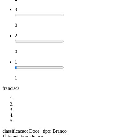
3
0
2
0
1
1
francisca
classificacao: Doce
| tipo: Branco
Já tomei, bom de mas.