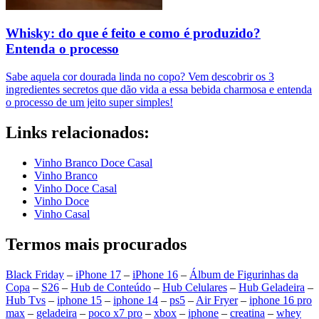
Whisky: do que é feito e como é produzido?
Entenda o processo
Sabe aquela cor dourada linda no copo? Vem descobrir os 3
ingredientes secretos que dão vida a essa bebida charmosa e entenda
o processo de um jeito super simples!
Links relacionados:
Vinho Branco Doce Casal
Vinho Branco
Vinho Doce Casal
Vinho Doce
Vinho Casal
Termos mais procurados
Black Friday
–
iPhone 17
–
iPhone 16
–
Álbum de Figurinhas da
Copa
–
S26
–
Hub de Conteúdo
–
Hub Celulares
–
Hub Geladeira
–
Hub Tvs
–
iphone 15
–
iphone 14
–
ps5
–
Air Fryer
–
iphone 16 pro
max
–
geladeira
–
poco x7 pro
–
xbox
–
iphone
–
creatina
–
whey