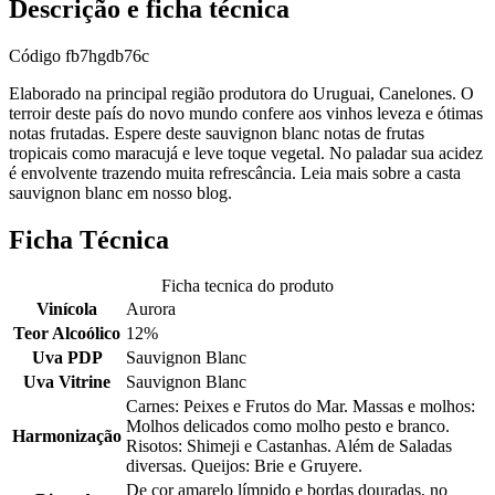
Descrição e ficha técnica
Código
fb7hgdb76c
Elaborado na principal região produtora do Uruguai, Canelones. O
terroir deste país do novo mundo confere aos vinhos leveza e ótimas
notas frutadas. Espere deste sauvignon blanc notas de frutas
tropicais como maracujá e leve toque vegetal. No paladar sua acidez
é envolvente trazendo muita refrescância. Leia mais sobre a casta
sauvignon blanc em nosso blog.
Ficha Técnica
Ficha tecnica do produto
Vinícola
Aurora
Teor Alcoólico
12%
Uva PDP
Sauvignon Blanc
Uva Vitrine
Sauvignon Blanc
Carnes: Peixes e Frutos do Mar. Massas e molhos:
Molhos delicados como molho pesto e branco.
Harmonização
Risotos: Shimeji e Castanhas. Além de Saladas
diversas. Queijos: Brie e Gruyere.
De cor amarelo límpido e bordas douradas, no