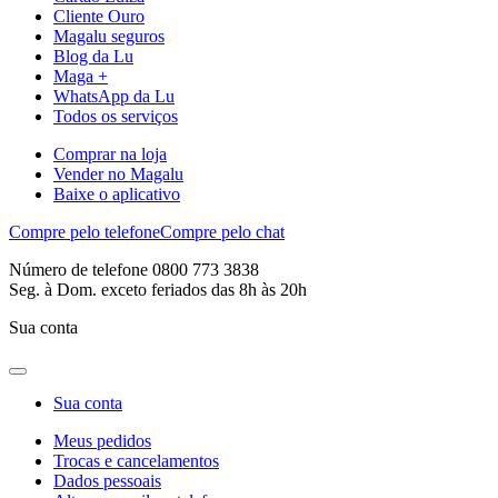
Cliente Ouro
Magalu seguros
Blog da Lu
Maga +
WhatsApp da Lu
Todos os serviços
Comprar na loja
Vender no Magalu
Baixe o aplicativo
Compre pelo telefone
Compre pelo chat
Número de telefone 0800 773 3838
Seg. à Dom. exceto feriados das 8h às 20h
Sua conta
Sua conta
Meus pedidos
Trocas e cancelamentos
Dados pessoais