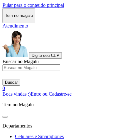
Pular para o conteudo principal
Tem no magalu
Atendimento
Digite seu CEP
Buscar no Magalu
Buscar
0
Boas vindas :)
Entre ou Cadastre-se
Tem no Magalu
Departamentos
Celulares e Smartphones