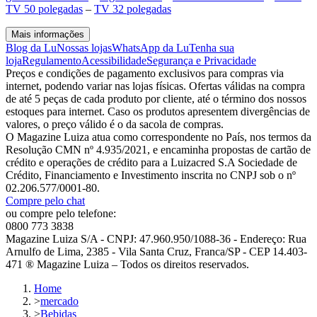
TV 50 polegadas
–
TV 32 polegadas
Mais informações
Blog da Lu
Nossas lojas
WhatsApp da Lu
Tenha sua
loja
Regulamento
Acessibilidade
Segurança e Privacidade
Preços e condições de pagamento exclusivos para compras via
internet, podendo variar nas lojas físicas. Ofertas válidas na compra
de até 5 peças de cada produto por cliente, até o término dos nossos
estoques para internet. Caso os produtos apresentem divergências de
valores, o preço válido é o da sacola de compras.
O Magazine Luiza atua como correspondente no País, nos termos da
Resolução CMN nº 4.935/2021, e encaminha propostas de cartão de
crédito e operações de crédito para a Luizacred S.A Sociedade de
Crédito, Financiamento e Investimento inscrita no CNPJ sob o nº
02.206.577/0001-80.
Compre pelo chat
ou compre pelo telefone:
0800 773 3838
Magazine Luiza S/A - CNPJ: 47.960.950/1088-36 - Endereço: Rua
Arnulfo de Lima, 2385 - Vila Santa Cruz, Franca/SP - CEP 14.403-
471 ® Magazine Luiza – Todos os direitos reservados.
Home
>
mercado
>
Bebidas