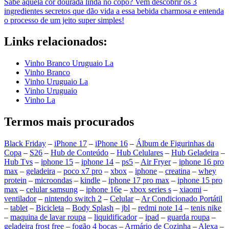
Sabe aquela cor dourada linda no copo? Vem descobrir os 3
ingredientes secretos que dão vida a essa bebida charmosa e entenda
o processo de um jeito super simples!
Links relacionados:
Vinho Branco Uruguaio La
Vinho Branco
Vinho Uruguaio La
Vinho Uruguaio
Vinho La
Termos mais procurados
Black Friday
–
iPhone 17
–
iPhone 16
–
Álbum de Figurinhas da
Copa
–
S26
–
Hub de Conteúdo
–
Hub Celulares
–
Hub Geladeira
–
Hub Tvs
–
iphone 15
–
iphone 14
–
ps5
–
Air Fryer
–
iphone 16 pro
max
–
geladeira
–
poco x7 pro
–
xbox
–
iphone
–
creatina
–
whey
protein
–
microondas
–
kindle
–
iphone 17 pro max
–
iphone 15 pro
max
–
celular samsung
–
iphone 16e
–
xbox series s
–
xiaomi
–
ventilador
–
nintendo switch 2
–
Celular
–
Ar Condicionado Portátil
–
tablet
–
Bicicleta
–
Body Splash
–
jbl
–
redmi note 14
–
tenis nike
–
maquina de lavar roupa
–
liquidificador
–
ipad
–
guarda roupa
–
geladeira frost free
–
fogão 4 bocas
–
Armário de Cozinha
–
Alexa
–