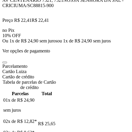
AV CENTENARIO 7521, 7521
NOSSA SENHORA DA SAL -
CRICIUMA/SC
88815-900
Preço R$ 22,41
R$
22
,
41
no Pix
10% OFF
Ou 1x de R$ 24,90 sem juros
ou
1
x de
R$ 24,90
sem juros
Ver opções de pagamento
Parcelamento
Cartão Luiza
Cartão de crédito
Tabela de parcelas de Cartão
de crédito
Parcelas
Total
01x de
R$ 24,90
sem juros
02x de
R$ 12,82
*
R$ 25,65