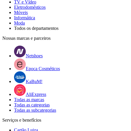
TV e Vídeo
Eletrodomésticos
Móveis
Informática
Moda
Todos os departamentos
Nossas marcas e parceiros
Netshoes
Epoca Cosméticos
KaBuM!
AliExpress
Todas as marcas
Todas as categorias
Todas as subcategorias
Serviços e benefícios
Cartão Luiza