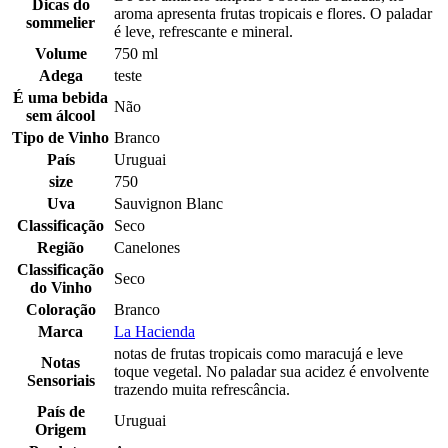
Dicas do
aroma apresenta frutas tropicais e flores. O paladar
sommelier
é leve, refrescante e mineral.
Volume
750 ml
Adega
teste
É uma bebida
Não
sem álcool
Tipo de Vinho
Branco
País
Uruguai
size
750
Uva
Sauvignon Blanc
Classificação
Seco
Região
Canelones
Classificação
Seco
do Vinho
Coloração
Branco
Marca
La Hacienda
notas de frutas tropicais como maracujá e leve
Notas
toque vegetal. No paladar sua acidez é envolvente
Sensoriais
trazendo muita refrescância.
País de
Uruguai
Origem