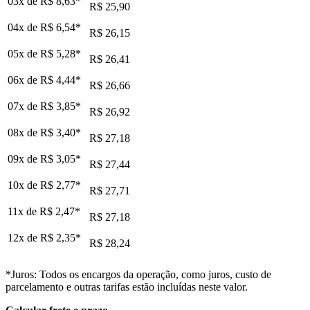
03x de
R$ 8,63
*
R$ 25,90
04x de
R$ 6,54
*
R$ 26,15
05x de
R$ 5,28
*
R$ 26,41
06x de
R$ 4,44
*
R$ 26,66
07x de
R$ 3,85
*
R$ 26,92
08x de
R$ 3,40
*
R$ 27,18
09x de
R$ 3,05
*
R$ 27,44
10x de
R$ 2,77
*
R$ 27,71
11x de
R$ 2,47
*
R$ 27,18
12x de
R$ 2,35
*
R$ 28,24
*Juros: Todos os encargos da operação, como juros, custo de
parcelamento e outras tarifas estão incluídas neste valor.