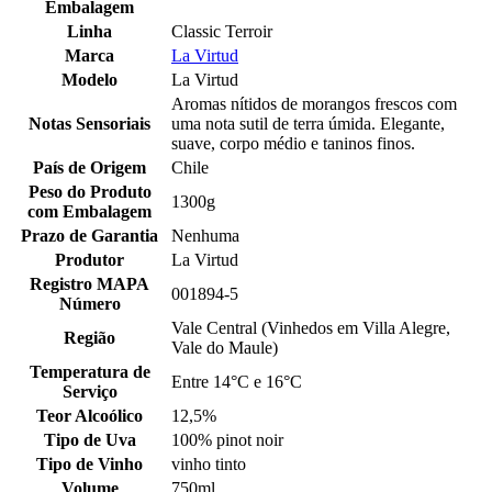
Embalagem
Linha
Classic Terroir
Marca
La Virtud
Modelo
La Virtud
Aromas nítidos de morangos frescos com
Notas Sensoriais
uma nota sutil de terra úmida. Elegante,
suave, corpo médio e taninos finos.
País de Origem
Chile
Peso do Produto
1300g
com Embalagem
Prazo de Garantia
Nenhuma
Produtor
La Virtud
Registro MAPA
001894-5
Número
Vale Central (Vinhedos em Villa Alegre,
Região
Vale do Maule)
Temperatura de
Entre 14°C e 16°C
Serviço
Teor Alcoólico
12,5%
Tipo de Uva
100% pinot noir
Tipo de Vinho
vinho tinto
Volume
750ml