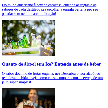
Do milho americano à cevada escocesa: entenda as regras e os
sabores de cada destilado pra escolher a garrafa perfeita pro seu
paladar sem nenhuma complicação!
Quanto de álcool tem Ice? Entenda antes de beber
O sabor docinho de frutas engana, né? Descubra o teor alcoólico
real dessa bebida e veja como ela se compara com a cerveja de um
jeito super simples!