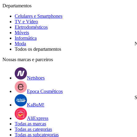
Departamentos
Celulares e Smartphones
TV e Vídeo
Eletrodomésticos
Móveis
Informática
Moda
N
Todos os departamentos
Nossas marcas e parceiros
Netshoes
Epoca Cosméticos
S
KaBuM!
AliExpress
Todas as marcas
Todas as categorias
Todas as subcategorias