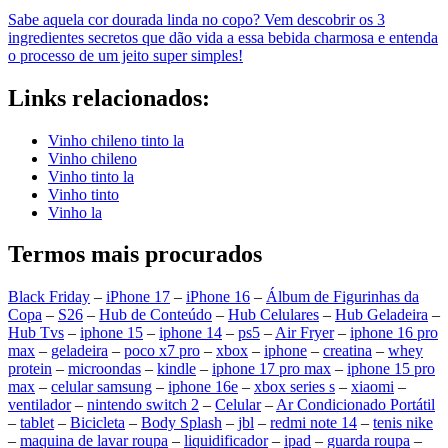
Sabe aquela cor dourada linda no copo? Vem descobrir os 3
ingredientes secretos que dão vida a essa bebida charmosa e entenda
o processo de um jeito super simples!
Links relacionados:
Vinho chileno tinto la
Vinho chileno
Vinho tinto la
Vinho tinto
Vinho la
Termos mais procurados
Black Friday
–
iPhone 17
–
iPhone 16
–
Álbum de Figurinhas da
Copa
–
S26
–
Hub de Conteúdo
–
Hub Celulares
–
Hub Geladeira
–
Hub Tvs
–
iphone 15
–
iphone 14
–
ps5
–
Air Fryer
–
iphone 16 pro
max
–
geladeira
–
poco x7 pro
–
xbox
–
iphone
–
creatina
–
whey
protein
–
microondas
–
kindle
–
iphone 17 pro max
–
iphone 15 pro
max
–
celular samsung
–
iphone 16e
–
xbox series s
–
xiaomi
–
ventilador
–
nintendo switch 2
–
Celular
–
Ar Condicionado Portátil
–
tablet
–
Bicicleta
–
Body Splash
–
jbl
–
redmi note 14
–
tenis nike
–
maquina de lavar roupa
–
liquidificador
–
ipad
–
guarda roupa
–