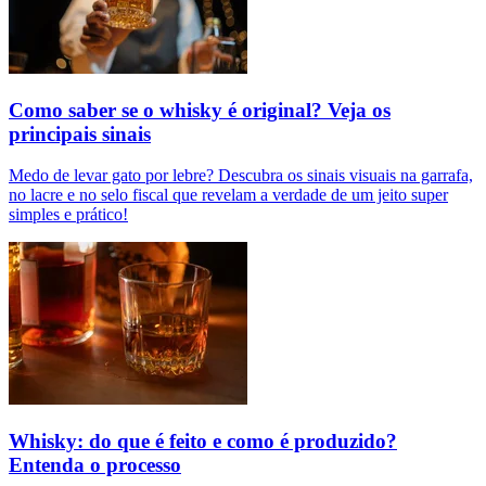
Como saber se o whisky é original? Veja os
principais sinais
Medo de levar gato por lebre? Descubra os sinais visuais na garrafa,
no lacre e no selo fiscal que revelam a verdade de um jeito super
simples e prático!
Whisky: do que é feito e como é produzido?
Entenda o processo