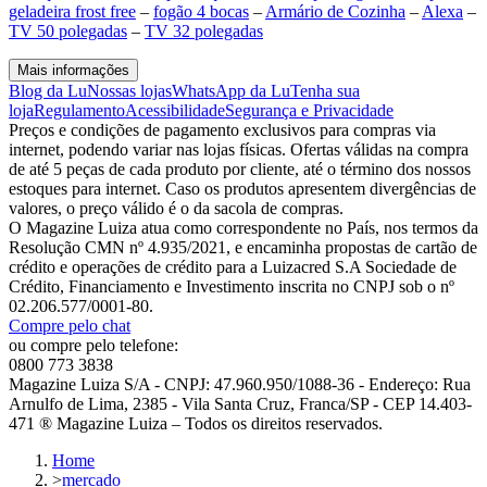
geladeira frost free
–
fogão 4 bocas
–
Armário de Cozinha
–
Alexa
–
TV 50 polegadas
–
TV 32 polegadas
Mais informações
Blog da Lu
Nossas lojas
WhatsApp da Lu
Tenha sua
loja
Regulamento
Acessibilidade
Segurança e Privacidade
Preços e condições de pagamento exclusivos para compras via
internet, podendo variar nas lojas físicas. Ofertas válidas na compra
de até 5 peças de cada produto por cliente, até o término dos nossos
estoques para internet. Caso os produtos apresentem divergências de
valores, o preço válido é o da sacola de compras.
O Magazine Luiza atua como correspondente no País, nos termos da
Resolução CMN nº 4.935/2021, e encaminha propostas de cartão de
crédito e operações de crédito para a Luizacred S.A Sociedade de
Crédito, Financiamento e Investimento inscrita no CNPJ sob o nº
02.206.577/0001-80.
Compre pelo chat
ou compre pelo telefone:
0800 773 3838
Magazine Luiza S/A - CNPJ: 47.960.950/1088-36 - Endereço: Rua
Arnulfo de Lima, 2385 - Vila Santa Cruz, Franca/SP - CEP 14.403-
471 ® Magazine Luiza – Todos os direitos reservados.
Home
>
mercado