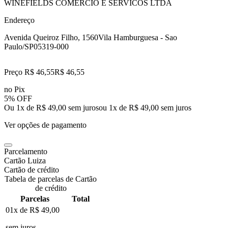
WINEFIELDS COMERCIO E SERVICOS LTDA
Endereço
Avenida Queiroz Filho, 1560
Vila Hamburguesa - Sao
Paulo/SP
05319-000
Preço R$ 46,55
R$
46
,
55
no Pix
5% OFF
Ou 1x de R$ 49,00 sem juros
ou
1
x de
R$ 49,00
sem juros
Ver opções de pagamento
Parcelamento
Cartão Luiza
Cartão de crédito
Tabela de parcelas de Cartão
de crédito
Parcelas
Total
01x de
R$ 49,00
sem juros