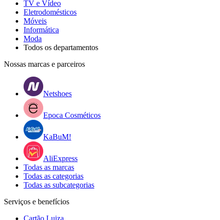
TV e Vídeo
Eletrodomésticos
Móveis
Informática
Moda
Todos os departamentos
Nossas marcas e parceiros
Netshoes
Epoca Cosméticos
KaBuM!
AliExpress
Todas as marcas
Todas as categorias
Todas as subcategorias
Serviços e benefícios
Cartão Luiza