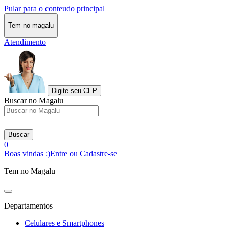
Pular para o conteudo principal
Tem no magalu
Atendimento
Digite seu CEP
Buscar no Magalu
Buscar
0
Boas vindas :)
Entre ou Cadastre-se
Tem no Magalu
Departamentos
Celulares e Smartphones