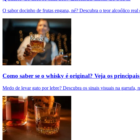
O sabor docinho de frutas engana, né? Descubra o teor alcoólico real
Como saber se o whisky é original? Veja os principais 
Medo de levar gato por lebre? Descubra os sinais visuais na garrafa, n