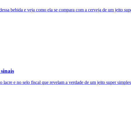
 dessa bebida e veja como ela se compara com a cerveja de um jeito sup
sinais
o lacre e no selo fiscal que revelam a verdade de um jeito super simples