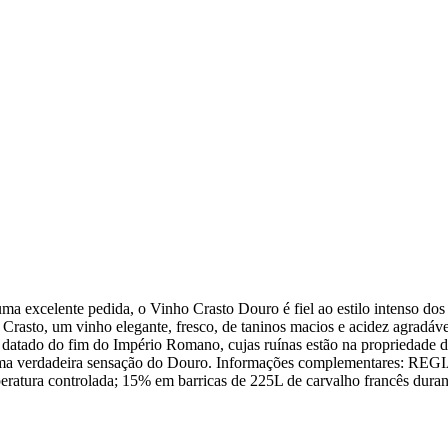
a excelente pedida, o Vinho Crasto Douro é fiel ao estilo intenso dos
Crasto, um vinho elegante, fresco, de taninos macios e acidez agradáve
datado do fim do Império Romano, cujas ruínas estão na propriedade 
 uma verdadeira sensação do Douro. Informações complementares: RE
 controlada; 15% em barricas de 225L de carvalho francês durant