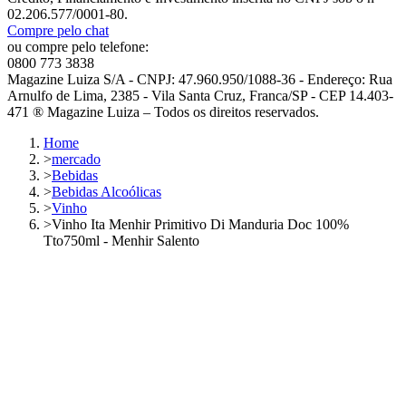
02.206.577/0001-80.
Compre pelo chat
ou compre pelo telefone:
0800 773 3838
Magazine Luiza S/A - CNPJ: 47.960.950/1088-36 - Endereço: Rua
Arnulfo de Lima, 2385 - Vila Santa Cruz, Franca/SP - CEP 14.403-
471 ® Magazine Luiza – Todos os direitos reservados.
Home
>
mercado
>
Bebidas
>
Bebidas Alcoólicas
>
Vinho
>
Vinho Ita Menhir Primitivo Di Manduria Doc 100%
Tto750ml - Menhir Salento