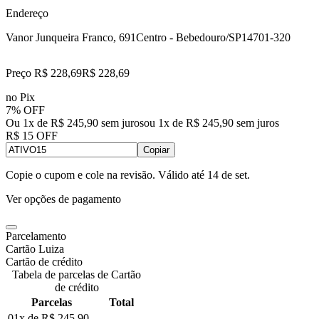
Endereço
Vanor Junqueira Franco, 691
Centro - Bebedouro/SP
14701-320
Preço R$ 228,69
R$
228
,
69
no Pix
7% OFF
Ou 1x de R$ 245,90 sem juros
ou
1
x de
R$ 245,90
sem juros
R$ 15 OFF
Copiar
Copie o cupom e cole na revisão. Válido até
14 de set
.
Ver opções de pagamento
Parcelamento
Cartão Luiza
Cartão de crédito
Tabela de parcelas de Cartão
de crédito
Parcelas
Total
01x de
R$ 245,90