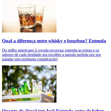
Qual a diferença entre whisky e bourbon? Entenda
Do milho americano à cevada escocesa: entenda as regras e os
sabores de cada destilado pra escolher a garrafa perfeita pro seu
paladar sem nenhuma complicação!
Quanto de álcool tem Ice? Entenda antes de beber