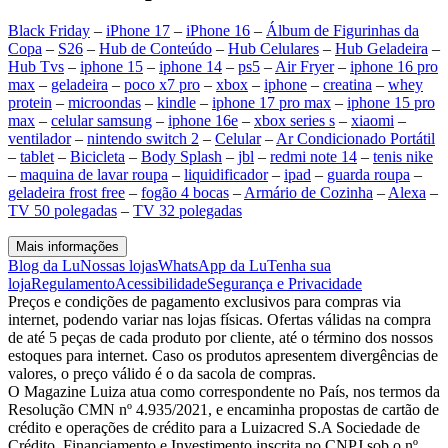
Black Friday
–
iPhone 17
–
iPhone 16
–
Álbum de Figurinhas da
Copa
–
S26
–
Hub de Conteúdo
–
Hub Celulares
–
Hub Geladeira
–
Hub Tvs
–
iphone 15
–
iphone 14
–
ps5
–
Air Fryer
–
iphone 16 pro
max
–
geladeira
–
poco x7 pro
–
xbox
–
iphone
–
creatina
–
whey
protein
–
microondas
–
kindle
–
iphone 17 pro max
–
iphone 15 pro
max
–
celular samsung
–
iphone 16e
–
xbox series s
–
xiaomi
–
ventilador
–
nintendo switch 2
–
Celular
–
Ar Condicionado Portátil
–
tablet
–
Bicicleta
–
Body Splash
–
jbl
–
redmi note 14
–
tenis nike
–
maquina de lavar roupa
–
liquidificador
–
ipad
–
guarda roupa
–
geladeira frost free
–
fogão 4 bocas
–
Armário de Cozinha
–
Alexa
–
TV 50 polegadas
–
TV 32 polegadas
Mais informações
Blog da Lu
Nossas lojas
WhatsApp da Lu
Tenha sua
loja
Regulamento
Acessibilidade
Segurança e Privacidade
Preços e condições de pagamento exclusivos para compras via
internet, podendo variar nas lojas físicas. Ofertas válidas na compra
de até 5 peças de cada produto por cliente, até o término dos nossos
estoques para internet. Caso os produtos apresentem divergências de
valores, o preço válido é o da sacola de compras.
O Magazine Luiza atua como correspondente no País, nos termos da
Resolução CMN nº 4.935/2021, e encaminha propostas de cartão de
crédito e operações de crédito para a Luizacred S.A Sociedade de
Crédito, Financiamento e Investimento inscrita no CNPJ sob o nº