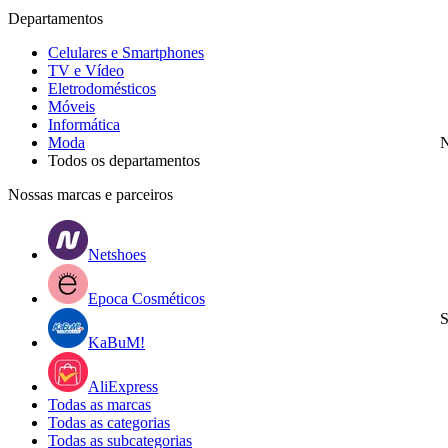
Departamentos
Celulares e Smartphones
TV e Vídeo
Eletrodomésticos
Móveis
Informática
Moda
N
Todos os departamentos
Nossas marcas e parceiros
Netshoes
Epoca Cosméticos
S
KaBuM!
AliExpress
Todas as marcas
Todas as categorias
Todas as subcategorias