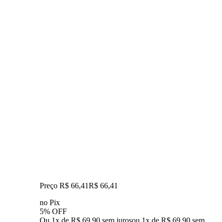
Preço R$ 66,41
R$
66
,
41
no Pix
5% OFF
Ou 1x de R$ 69,90 sem juros
ou
1
x de
R$ 69,90
sem