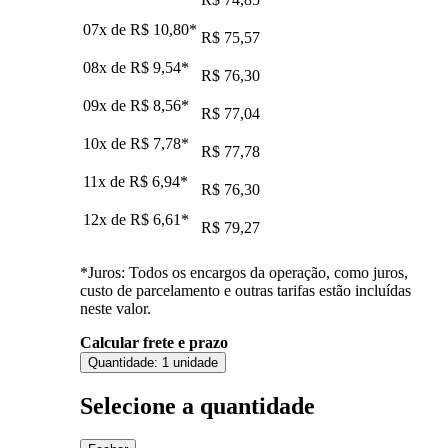
07x de
R$ 10,80
*
R$ 75,57
08x de
R$ 9,54
*
R$ 76,30
09x de
R$ 8,56
*
R$ 77,04
10x de
R$ 7,78
*
R$ 77,78
11x de
R$ 6,94
*
R$ 76,30
12x de
R$ 6,61
*
R$ 79,27
*Juros: Todos os encargos da operação, como juros,
custo de parcelamento e outras tarifas estão incluídas
neste valor.
Calcular frete e prazo
Quantidade:
1 unidade
Selecione a quantidade