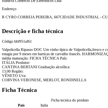
Hatikva Comercio De Eletronicos Ltda
Endereço
R CYRO CORREIA PEREIRA, 667
CIDADE INDUSTRIAL - CU
Descrição e ficha técnica
Código
bbf951af61
Valpolicella Ripasso DOC Um vinho típico de Valpolicella,fresco
estagia por 9 meses em barricas de carvalho francês. HARMONIZAÇÃO
média maturação. FICHA TÉCNICA País:
ITÁLIA Produtor:
CANTINA BERTANI Graduação alcoólica:
13.00 Região:
VÊNETO Uva:
CORVINA VERONESE, MERLOT, RONDINELLA
Ficha Técnica
Ficha tecnica do produto
País
Italia