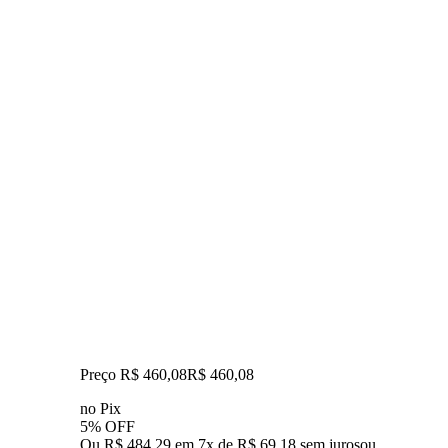
Preço R$ 460,08
R$
460
,
08
no Pix
5% OFF
Ou R$ 484,29 em 7x de R$ 69,18 sem juros
ou