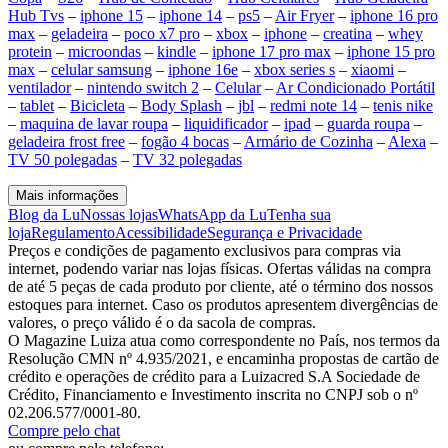
Hub Tvs
–
iphone 15
–
iphone 14
–
ps5
–
Air Fryer
–
iphone 16 pro
max
–
geladeira
–
poco x7 pro
–
xbox
–
iphone
–
creatina
–
whey
protein
–
microondas
–
kindle
–
iphone 17 pro max
–
iphone 15 pro
max
–
celular samsung
–
iphone 16e
–
xbox series s
–
xiaomi
–
ventilador
–
nintendo switch 2
–
Celular
–
Ar Condicionado Portátil
–
tablet
–
Bicicleta
–
Body Splash
–
jbl
–
redmi note 14
–
tenis nike
–
maquina de lavar roupa
–
liquidificador
–
ipad
–
guarda roupa
–
geladeira frost free
–
fogão 4 bocas
–
Armário de Cozinha
–
Alexa
–
TV 50 polegadas
–
TV 32 polegadas
Mais informações
Blog da Lu
Nossas lojas
WhatsApp da Lu
Tenha sua
loja
Regulamento
Acessibilidade
Segurança e Privacidade
Preços e condições de pagamento exclusivos para compras via
internet, podendo variar nas lojas físicas. Ofertas válidas na compra
de até 5 peças de cada produto por cliente, até o término dos nossos
estoques para internet. Caso os produtos apresentem divergências de
valores, o preço válido é o da sacola de compras.
O Magazine Luiza atua como correspondente no País, nos termos da
Resolução CMN nº 4.935/2021, e encaminha propostas de cartão de
crédito e operações de crédito para a Luizacred S.A Sociedade de
Crédito, Financiamento e Investimento inscrita no CNPJ sob o nº
02.206.577/0001-80.
Compre pelo chat