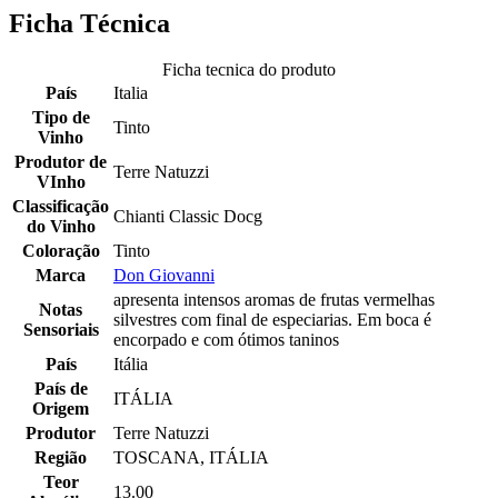
Ficha Técnica
Ficha tecnica do produto
País
Italia
Tipo de
Tinto
Vinho
Produtor de
Terre Natuzzi
VInho
Classificação
Chianti Classic Docg
do Vinho
Coloração
Tinto
Marca
Don Giovanni
apresenta intensos aromas de frutas vermelhas
Notas
silvestres com final de especiarias. Em boca é
Sensoriais
encorpado e com ótimos taninos
País
Itália
País de
ITÁLIA
Origem
Produtor
Terre Natuzzi
Região
TOSCANA, ITÁLIA
Teor
13.00