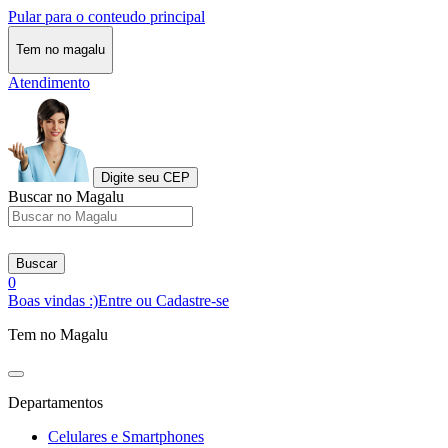
Pular para o conteudo principal
Tem no magalu
Atendimento
Digite seu CEP
Buscar no Magalu
Buscar
0
Boas vindas :)
Entre ou Cadastre-se
Tem no Magalu
Departamentos
Celulares e Smartphones