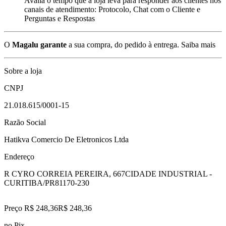
Avalia o tempo que a loja leva para responder aos clientes nos
canais de atendimento: Protocolo, Chat com o Cliente e
Perguntas e Respostas
O
Magalu garante
a sua compra, do pedido à entrega.
Saiba mais
Sobre a loja
CNPJ
21.018.615/0001-15
Razão Social
Hatikva Comercio De Eletronicos Ltda
Endereço
R CYRO CORREIA PEREIRA, 667
CIDADE INDUSTRIAL -
CURITIBA/PR
81170-230
Preço R$ 248,36
R$
248
,
36
no Pix