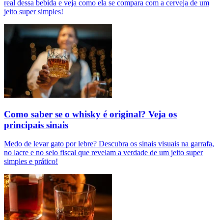
real dessa bebida e veja como ela se compara com a cerveja de um
jeito super simples!
Como saber se o whisky é original? Veja os
principais sinais
Medo de levar gato por lebre? Descubra os sinais visuais na garrafa,
no lacre e no selo fiscal que revelam a verdade de um jeito super
simples e prático!