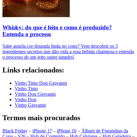
Whisky: do que é feito e como é produzido?
Entenda o processo
Sabe aquela cor dourada linda no copo? Vem descobrir os 3
ingredientes secretos que dão vida a essa bebida charmosa e entenda
o processo de um jeito super simples!
Links relacionados:
Vinho Tinto Don Giovanni
Vinho Tinto
Vinho Don Giovanni
Vinho Don
Vinho Giovanni
Termos mais procurados
Black Friday
–
iPhone 17
–
iPhone 16
–
Álbum de Figurinhas da
Copa
–
S26
–
Hub de Conteúdo
–
Hub Celulares
–
Hub Geladeira
–