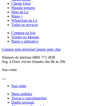
Cliente Ouro
Magalu seguros
Blog da Lu
Maga +
WhatsApp da Lu
Todos os serviços
Comprar na loja
Vender no Magalu
Baixe o aplicativo
Compre pelo telefone
Compre pelo chat
Número de telefone 0800 773 3838
Seg. à Dom. exceto feriados das 8h às 20h
Sua conta
Sua conta
Meus pedidos
Trocas e cancelamentos
Dados pessoais