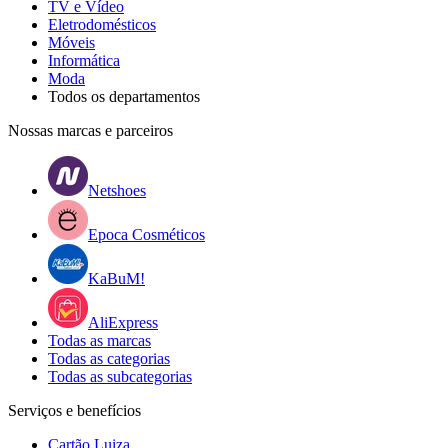
TV e Vídeo
Eletrodomésticos
Móveis
Informática
Moda
Todos os departamentos
Nossas marcas e parceiros
Netshoes
Epoca Cosméticos
KaBuM!
AliExpress
Todas as marcas
Todas as categorias
Todas as subcategorias
Serviços e benefícios
Cartão Luiza