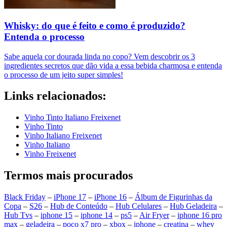
Whisky: do que é feito e como é produzido?
Entenda o processo
Sabe aquela cor dourada linda no copo? Vem descobrir os 3
ingredientes secretos que dão vida a essa bebida charmosa e entenda
o processo de um jeito super simples!
Links relacionados:
Vinho Tinto Italiano Freixenet
Vinho Tinto
Vinho Italiano Freixenet
Vinho Italiano
Vinho Freixenet
Termos mais procurados
Black Friday
–
iPhone 17
–
iPhone 16
–
Álbum de Figurinhas da
Copa
–
S26
–
Hub de Conteúdo
–
Hub Celulares
–
Hub Geladeira
–
Hub Tvs
–
iphone 15
–
iphone 14
–
ps5
–
Air Fryer
–
iphone 16 pro
max
–
geladeira
–
poco x7 pro
–
xbox
–
iphone
–
creatina
–
whey