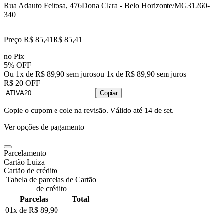
Rua Adauto Feitosa, 476
Dona Clara - Belo Horizonte/MG
31260-
340
Preço R$ 85,41
R$
85
,
41
no Pix
5% OFF
Ou 1x de R$ 89,90 sem juros
ou
1
x de
R$ 89,90
sem juros
R$ 20 OFF
Copiar
Copie o cupom e cole na revisão. Válido até
14 de set
.
Ver opções de pagamento
Parcelamento
Cartão Luiza
Cartão de crédito
Tabela de parcelas de Cartão
de crédito
Parcelas
Total
01x de
R$ 89,90