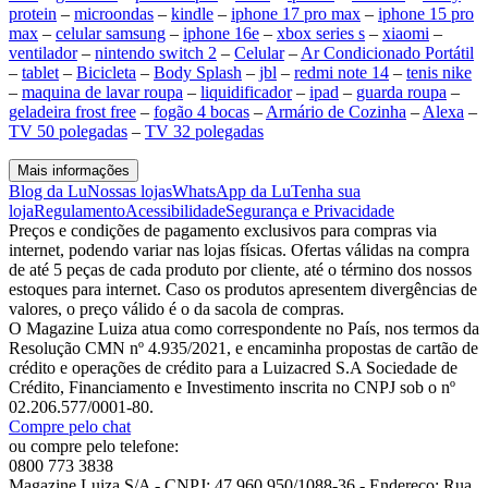
protein
–
microondas
–
kindle
–
iphone 17 pro max
–
iphone 15 pro
max
–
celular samsung
–
iphone 16e
–
xbox series s
–
xiaomi
–
ventilador
–
nintendo switch 2
–
Celular
–
Ar Condicionado Portátil
–
tablet
–
Bicicleta
–
Body Splash
–
jbl
–
redmi note 14
–
tenis nike
–
maquina de lavar roupa
–
liquidificador
–
ipad
–
guarda roupa
–
geladeira frost free
–
fogão 4 bocas
–
Armário de Cozinha
–
Alexa
–
TV 50 polegadas
–
TV 32 polegadas
Mais informações
Blog da Lu
Nossas lojas
WhatsApp da Lu
Tenha sua
loja
Regulamento
Acessibilidade
Segurança e Privacidade
Preços e condições de pagamento exclusivos para compras via
internet, podendo variar nas lojas físicas. Ofertas válidas na compra
de até 5 peças de cada produto por cliente, até o término dos nossos
estoques para internet. Caso os produtos apresentem divergências de
valores, o preço válido é o da sacola de compras.
O Magazine Luiza atua como correspondente no País, nos termos da
Resolução CMN nº 4.935/2021, e encaminha propostas de cartão de
crédito e operações de crédito para a Luizacred S.A Sociedade de
Crédito, Financiamento e Investimento inscrita no CNPJ sob o nº
02.206.577/0001-80.
Compre pelo chat
ou compre pelo telefone:
0800 773 3838
Magazine Luiza S/A - CNPJ: 47.960.950/1088-36 - Endereço: Rua