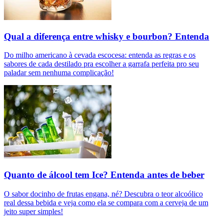
Qual a diferença entre whisky e bourbon? Entenda
Do milho americano à cevada escocesa: entenda as regras e os
sabores de cada destilado pra escolher a garrafa perfeita pro seu
paladar sem nenhuma complicação!
Quanto de álcool tem Ice? Entenda antes de beber
O sabor docinho de frutas engana, né? Descubra o teor alcoólico
real dessa bebida e veja como ela se compara com a cerveja de um
jeito super simples!