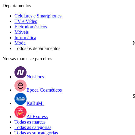
Departamentos
Celulares e Smartphones
TV e Vídeo
Eletrodomésticos
Móveis
Informática
Moda
N
Todos os departamentos
Nossas marcas e parceiros
Netshoes
Epoca Cosméticos
S
KaBuM!
AliExpress
Todas as marcas
Todas as categorias
Todas as subcategorias