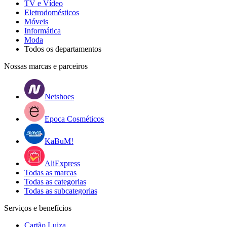
TV e Vídeo
Eletrodomésticos
Móveis
Informática
Moda
Todos os departamentos
Nossas marcas e parceiros
Netshoes
Epoca Cosméticos
KaBuM!
AliExpress
Todas as marcas
Todas as categorias
Todas as subcategorias
Serviços e benefícios
Cartão Luiza