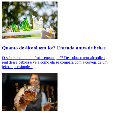
Quanto de álcool tem Ice? Entenda antes de beber
O sabor docinho de frutas engana, né? Descubra o teor alcoólico
real dessa bebida e veja como ela se compara com a cerveja de um
jeito super simples!