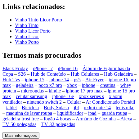
Links relacionados:
Vinho Tinto Licor Porto
Vinho Tinto
Vinho Licor Porto
Vinho Licor
Vinho Porto
Termos mais procurados
Black Friday
–
iPhone 17
–
iPhone 16
–
Álbum de Figurinhas da
Copa
–
S26
–
Hub de Conteúdo
–
Hub Celulares
–
Hub Geladeira
–
Hub Tvs
–
iphone 15
–
iphone 14
–
ps5
–
Air Fryer
–
iphone 16 pro
max
–
geladeira
–
poco x7 pro
–
xbox
–
iphone
–
creatina
–
whey
protein
–
microondas
–
kindle
–
iphone 17 pro max
–
iphone 15 pro
max
–
celular samsung
–
iphone 16e
–
xbox series s
–
xiaomi
–
ventilador
–
nintendo switch 2
–
Celular
–
Ar Condicionado Portátil
–
tablet
–
Bicicleta
–
Body Splash
–
jbl
–
redmi note 14
–
tenis nike
–
maquina de lavar roupa
–
liquidificador
–
ipad
–
guarda roupa
–
geladeira frost free
–
fogão 4 bocas
–
Armário de Cozinha
–
Alexa
–
TV 50 polegadas
–
TV 32 polegadas
Mais informações