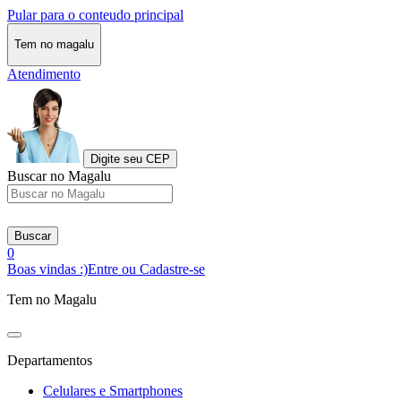
Pular para o conteudo principal
Tem no magalu
Atendimento
Digite seu CEP
Buscar no Magalu
Buscar
0
Boas vindas :)
Entre ou Cadastre-se
Tem no Magalu
Departamentos
Celulares e Smartphones