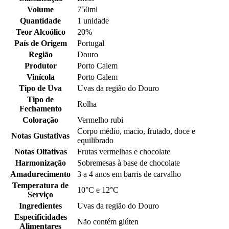
Volume
750ml
Quantidade
1 unidade
Teor Alcoólico
20%
País de Origem
Portugal
Região
Douro
Produtor
Porto Calem
Vinícola
Porto Calem
Tipo de Uva
Uvas da região do Douro
Tipo de
Rolha
Fechamento
Coloração
Vermelho rubi
Corpo médio, macio, frutado, doce e
Notas Gustativas
equilibrado
Notas Olfativas
Frutas vermelhas e chocolate
Harmonização
Sobremesas à base de chocolate
Amadurecimento
3 a 4 anos em barris de carvalho
Temperatura de
10°C e 12°C
Serviço
Ingredientes
Uvas da região do Douro
Especificidades
Não contém glúten
Alimentares