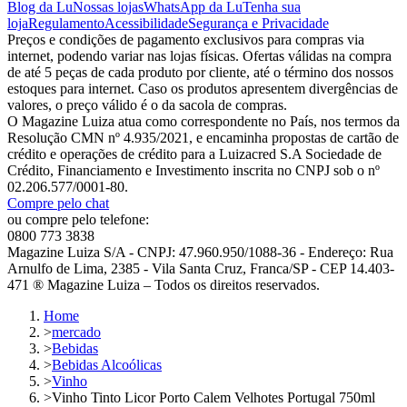
Blog da Lu
Nossas lojas
WhatsApp da Lu
Tenha sua
loja
Regulamento
Acessibilidade
Segurança e Privacidade
Preços e condições de pagamento exclusivos para compras via
internet, podendo variar nas lojas físicas. Ofertas válidas na compra
de até 5 peças de cada produto por cliente, até o término dos nossos
estoques para internet. Caso os produtos apresentem divergências de
valores, o preço válido é o da sacola de compras.
O Magazine Luiza atua como correspondente no País, nos termos da
Resolução CMN nº 4.935/2021, e encaminha propostas de cartão de
crédito e operações de crédito para a Luizacred S.A Sociedade de
Crédito, Financiamento e Investimento inscrita no CNPJ sob o nº
02.206.577/0001-80.
Compre pelo chat
ou compre pelo telefone:
0800 773 3838
Magazine Luiza S/A - CNPJ: 47.960.950/1088-36 - Endereço: Rua
Arnulfo de Lima, 2385 - Vila Santa Cruz, Franca/SP - CEP 14.403-
471 ® Magazine Luiza – Todos os direitos reservados.
Home
>
mercado
>
Bebidas
>
Bebidas Alcoólicas
>
Vinho
>
Vinho Tinto Licor Porto Calem Velhotes Portugal 750ml