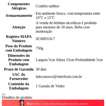
Componentes
Contém sulfitos
Alérgicos
Em ambiente fresco, com temperatura entre
Armazenamento
10°C e 12°C
A venda de bebidas alcoólicas é proibida
Atenção
para menores de 18 anos. Beba com
moderação
Registro MAPA
SC000310-7
Número
Peso do Produto
750g
com Embalagem
Dimensões do
Produto com
Largura 5cm Altura 15cm Profundidade 5cm
Embalagem
Prazo de Garantia
30 dias
SAC do
faleconosco@interfood.com.br
Fornecedor
Conteúdo da
1 Garrafa de Vinho
Embalagem
Detalhes do produto