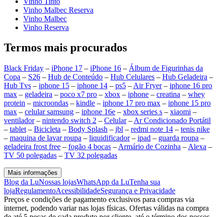
Vinho Tinto
Vinho Malbec Reserva
Vinho Malbec
Vinho Reserva
Termos mais procurados
Black Friday
–
iPhone 17
–
iPhone 16
–
Álbum de Figurinhas da
Copa
–
S26
–
Hub de Conteúdo
–
Hub Celulares
–
Hub Geladeira
–
Hub Tvs
–
iphone 15
–
iphone 14
–
ps5
–
Air Fryer
–
iphone 16 pro
max
–
geladeira
–
poco x7 pro
–
xbox
–
iphone
–
creatina
–
whey
protein
–
microondas
–
kindle
–
iphone 17 pro max
–
iphone 15 pro
max
–
celular samsung
–
iphone 16e
–
xbox series s
–
xiaomi
–
ventilador
–
nintendo switch 2
–
Celular
–
Ar Condicionado Portátil
–
tablet
–
Bicicleta
–
Body Splash
–
jbl
–
redmi note 14
–
tenis nike
–
maquina de lavar roupa
–
liquidificador
–
ipad
–
guarda roupa
–
geladeira frost free
–
fogão 4 bocas
–
Armário de Cozinha
–
Alexa
–
TV 50 polegadas
–
TV 32 polegadas
Mais informações
Blog da Lu
Nossas lojas
WhatsApp da Lu
Tenha sua
loja
Regulamento
Acessibilidade
Segurança e Privacidade
Preços e condições de pagamento exclusivos para compras via
internet, podendo variar nas lojas físicas. Ofertas válidas na compra
de até 5 peças de cada produto por cliente, até o término dos nossos