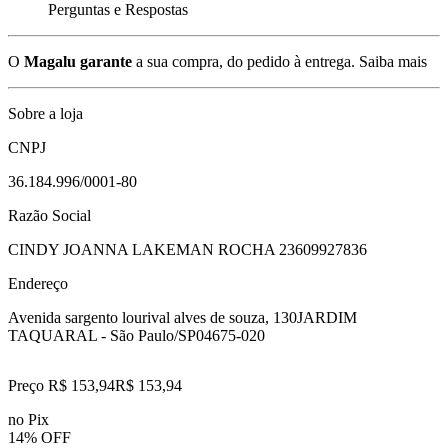
Perguntas e Respostas
O
Magalu garante
a sua compra, do pedido à entrega.
Saiba mais
Sobre a loja
CNPJ
36.184.996/0001-80
Razão Social
CINDY JOANNA LAKEMAN ROCHA 23609927836
Endereço
Avenida sargento lourival alves de souza, 130
JARDIM
TAQUARAL - São Paulo/SP
04675-020
Preço R$ 153,94
R$
153
,
94
no Pix
14% OFF