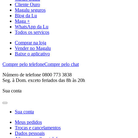
Cliente Ouro
Magalu seguros
Blog da Lu
Maga +
WhatsApp da Lu
Todos os serviços
Comprar na loja
Vender no Magalu
Baixe o aplicativo
Compre pelo telefone
Compre pelo chat
Número de telefone 0800 773 3838
Seg. à Dom. exceto feriados das 8h às 20h
Sua conta
Sua conta
Meus pedidos
Trocas e cancelamentos
Dados pessoais