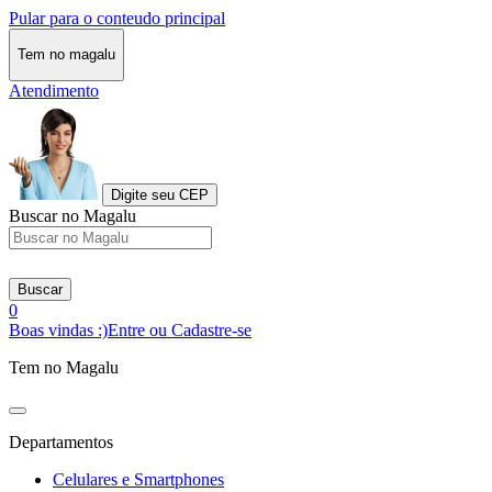
Pular para o conteudo principal
Tem no magalu
Atendimento
Digite seu CEP
Buscar no Magalu
Buscar
0
Boas vindas :)
Entre ou Cadastre-se
Tem no Magalu
Departamentos
Celulares e Smartphones