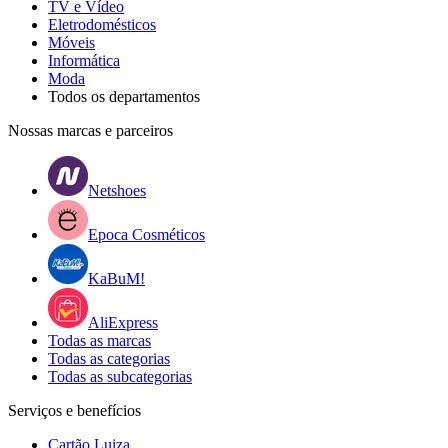
TV e Vídeo
Eletrodomésticos
Móveis
Informática
Moda
Todos os departamentos
Nossas marcas e parceiros
Netshoes
Epoca Cosméticos
KaBuM!
AliExpress
Todas as marcas
Todas as categorias
Todas as subcategorias
Serviços e benefícios
Cartão Luiza