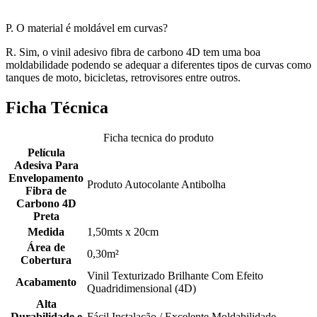
P. O material é moldável em curvas?
R. Sim, o vinil adesivo fibra de carbono 4D tem uma boa
moldabilidade podendo se adequar a diferentes tipos de curvas como
tanques de moto, bicicletas, retrovisores entre outros.
Ficha Técnica
Ficha tecnica do produto
Película
Adesiva Para
Envelopamento
Produto Autocolante Antibolha
Fibra de
Carbono 4D
Preta
Medida
1,50mts x 20cm
Área de
0,30m²
Cobertura
Vinil Texturizado Brilhante Com Efeito
Acabamento
Quadridimensional (4D)
Alta
Durabilidade e
Fácil Instalação / Excelente Moldabilidade