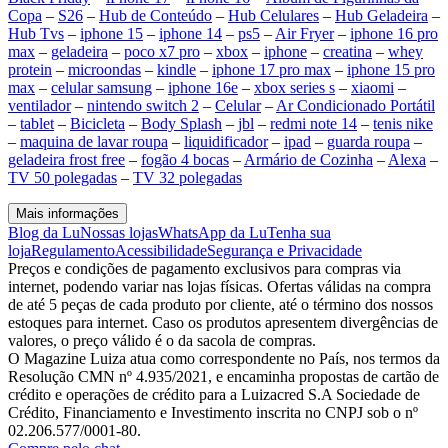
Copa
–
S26
–
Hub de Conteúdo
–
Hub Celulares
–
Hub Geladeira
–
Hub Tvs
–
iphone 15
–
iphone 14
–
ps5
–
Air Fryer
–
iphone 16 pro
max
–
geladeira
–
poco x7 pro
–
xbox
–
iphone
–
creatina
–
whey
protein
–
microondas
–
kindle
–
iphone 17 pro max
–
iphone 15 pro
max
–
celular samsung
–
iphone 16e
–
xbox series s
–
xiaomi
–
ventilador
–
nintendo switch 2
–
Celular
–
Ar Condicionado Portátil
–
tablet
–
Bicicleta
–
Body Splash
–
jbl
–
redmi note 14
–
tenis nike
–
maquina de lavar roupa
–
liquidificador
–
ipad
–
guarda roupa
–
geladeira frost free
–
fogão 4 bocas
–
Armário de Cozinha
–
Alexa
–
TV 50 polegadas
–
TV 32 polegadas
Mais informações
Blog da Lu
Nossas lojas
WhatsApp da Lu
Tenha sua
loja
Regulamento
Acessibilidade
Segurança e Privacidade
Preços e condições de pagamento exclusivos para compras via
internet, podendo variar nas lojas físicas. Ofertas válidas na compra
de até 5 peças de cada produto por cliente, até o término dos nossos
estoques para internet. Caso os produtos apresentem divergências de
valores, o preço válido é o da sacola de compras.
O Magazine Luiza atua como correspondente no País, nos termos da
Resolução CMN nº 4.935/2021, e encaminha propostas de cartão de
crédito e operações de crédito para a Luizacred S.A Sociedade de
Crédito, Financiamento e Investimento inscrita no CNPJ sob o nº
02.206.577/0001-80.