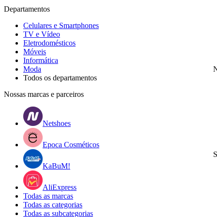
Departamentos
Celulares e Smartphones
TV e Vídeo
Eletrodomésticos
Móveis
Informática
Moda
N
Todos os departamentos
Nossas marcas e parceiros
Netshoes
Epoca Cosméticos
S
KaBuM!
AliExpress
Todas as marcas
Todas as categorias
Todas as subcategorias