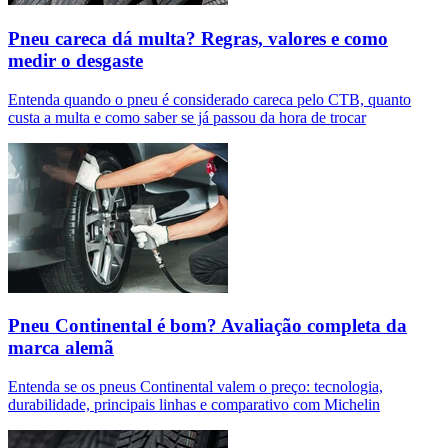
Pneu careca dá multa? Regras, valores e como
medir o desgaste
Entenda quando o pneu é considerado careca pelo CTB, quanto
custa a multa e como saber se já passou da hora de trocar
Pneu Continental é bom? Avaliação completa da
marca alemã
Entenda se os pneus Continental valem o preço: tecnologia,
durabilidade, principais linhas e comparativo com Michelin