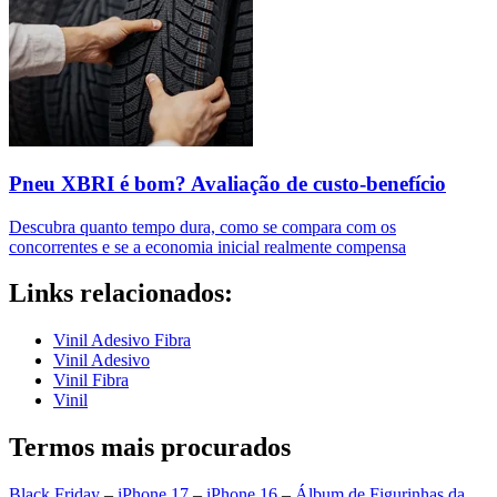
Pneu XBRI é bom? Avaliação de custo-benefício
Descubra quanto tempo dura, como se compara com os
concorrentes e se a economia inicial realmente compensa
Links relacionados:
Vinil Adesivo Fibra
Vinil Adesivo
Vinil Fibra
Vinil
Termos mais procurados
Black Friday
–
iPhone 17
–
iPhone 16
–
Álbum de Figurinhas da