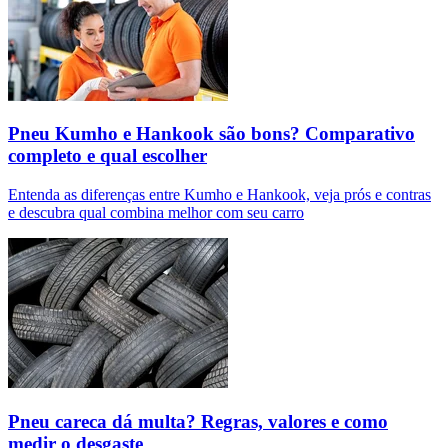
Pneu Kumho e Hankook são bons? Comparativo
completo e qual escolher
Entenda as diferenças entre Kumho e Hankook, veja prós e contras
e descubra qual combina melhor com seu carro
Pneu careca dá multa? Regras, valores e como
medir o desgaste