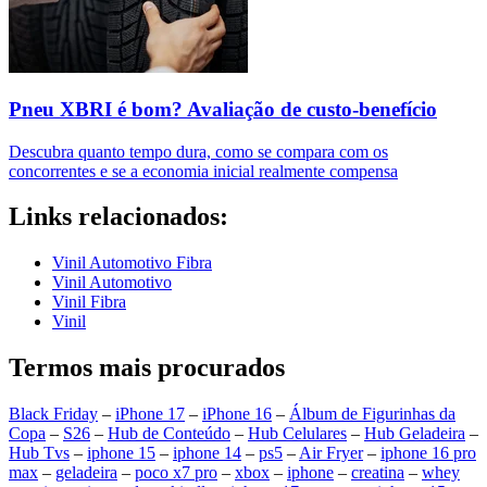
Pneu XBRI é bom? Avaliação de custo-benefício
Descubra quanto tempo dura, como se compara com os
concorrentes e se a economia inicial realmente compensa
Links relacionados:
Vinil Automotivo Fibra
Vinil Automotivo
Vinil Fibra
Vinil
Termos mais procurados
Black Friday
–
iPhone 17
–
iPhone 16
–
Álbum de Figurinhas da
Copa
–
S26
–
Hub de Conteúdo
–
Hub Celulares
–
Hub Geladeira
–
Hub Tvs
–
iphone 15
–
iphone 14
–
ps5
–
Air Fryer
–
iphone 16 pro
max
–
geladeira
–
poco x7 pro
–
xbox
–
iphone
–
creatina
–
whey