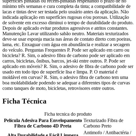
superfícies pintadas ou recém-pintadas respeitando o prazo de no
mínimo três semanas e cura completa da tinta; a compatibilidade de
lacas e tintas deve ser testada pelo usuário antes da aplicação. Não
indicada aplicação em superfícies rugosas e/ou porosas. Utilização
de solvente em excesso diminui o tempo de durabilidade do produto.
Depois de aplicado evitar produtos agressivos e atritos constantes.
Manutenção Lavar utilizando sabão neutro. Materiais texturizados
deve-se usar esponja macia nas áreas de contato direto com poeiras,
lama, etc. Enxaguar com água em abundância e realizar a secagem
do veículo. Perguntas Frequentes P. Pode ser aplicado em carro ou
bicicleta? R. Sim, o adesivo fibra de carbono pode ser aplicado em
carros, bicicletas, ônibus, barcos, jet-ski entre outros. P. Pode ser
aplicado em móveis? R. Sim, o adesivo de fibra de carbono pode ser
usado em todo tipo de superfície lisa e limpa. P. O material é
moldável em curvas? R. Sim, o adesivo fibra de carbono tem uma
boa moldabilidade podendo se adequar a diferentes tipos de curvas
como tanques de moto, bicicletas, retrovisores entre outros.
Ficha Técnica
Ficha tecnica do produto
Película Adesiva Para Envelopamento
Texturizado Fibra de
Fibra de Carbono 4D Preta
Carbono Preto
Antimofo / Antibactéria /
Alta Durabilidade e Fácil Limpeza