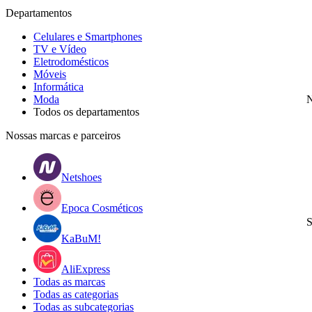
Departamentos
Celulares e Smartphones
TV e Vídeo
Eletrodomésticos
Móveis
Informática
Moda
N
Todos os departamentos
Nossas marcas e parceiros
Netshoes
Epoca Cosméticos
S
KaBuM!
AliExpress
Todas as marcas
Todas as categorias
Todas as subcategorias