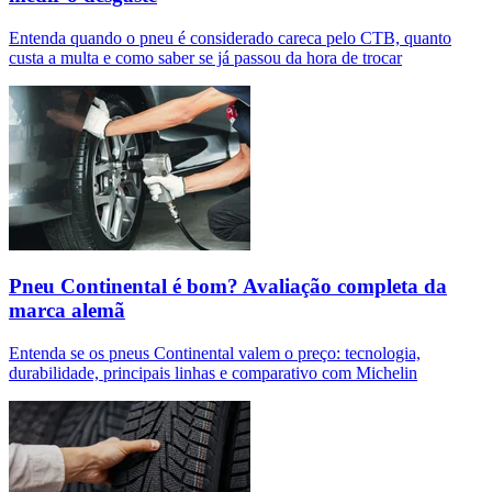
Entenda quando o pneu é considerado careca pelo CTB, quanto
custa a multa e como saber se já passou da hora de trocar
Pneu Continental é bom? Avaliação completa da
marca alemã
Entenda se os pneus Continental valem o preço: tecnologia,
durabilidade, principais linhas e comparativo com Michelin