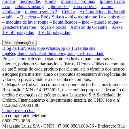
protein
–
microondas
–
kindle
–
iphone 17 pro max
–
iphone 15 pro
max
–
celular samsung
–
iphone 16e
–
xbox series s
–
xiaomi
–
ventilador
–
nintendo switch 2
–
Celular
–
Ar Condicionado Portátil
–
tablet
–
Bicicleta
–
Body Splash
–
jbl
–
redmi note 14
–
tenis nike
–
maquina de lavar roupa
–
liquidificador
–
ipad
–
guarda roupa
–
geladeira frost free
–
fogão 4 bocas
–
Armário de Cozinha
–
Alexa
–
TV 50 polegadas
–
TV 32 polegadas
Mais informações
Blog da Lu
Nossas lojas
WhatsApp da Lu
Tenha sua
loja
Regulamento
Acessibilidade
Segurança e Privacidade
Preços e condições de pagamento exclusivos para compras via
internet, podendo variar nas lojas físicas. Ofertas válidas na compra
de até 5 peças de cada produto por cliente, até o término dos nossos
estoques para internet. Caso os produtos apresentem divergências de
valores, o preço válido é o da sacola de compras.
O Magazine Luiza atua como correspondente no País, nos termos da
Resolução CMN nº 4.935/2021, e encaminha propostas de cartão de
crédito e operações de crédito para a Luizacred S.A Sociedade de
Crédito, Financiamento e Investimento inscrita no CNPJ sob o nº
02.206.577/0001-80.
Compre pelo chat
ou compre pelo telefone:
0800 773 3838
Magazine Luiza S/A - CNPJ: 47.960.950/1088-36 - Endereço: Rua