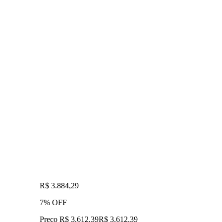
R$ 3.884,29
7% OFF
Preço R$ 3.612,39
R$
3.612
,
39