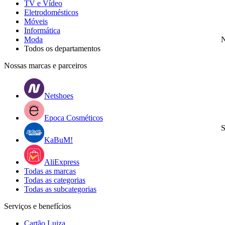
TV e Vídeo
Eletrodomésticos
Móveis
Informática
Moda
N
Todos os departamentos
Nossas marcas e parceiros
Netshoes
Epoca Cosméticos
S
KaBuM!
AliExpress
Todas as marcas
Todas as categorias
Todas as subcategorias
Serviços e benefícios
Cartão Luiza