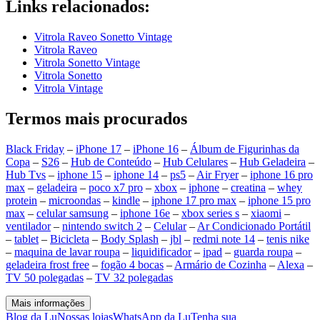
Links relacionados:
Vitrola Raveo Sonetto Vintage
Vitrola Raveo
Vitrola Sonetto Vintage
Vitrola Sonetto
Vitrola Vintage
Termos mais procurados
Black Friday
–
iPhone 17
–
iPhone 16
–
Álbum de Figurinhas da
Copa
–
S26
–
Hub de Conteúdo
–
Hub Celulares
–
Hub Geladeira
–
Hub Tvs
–
iphone 15
–
iphone 14
–
ps5
–
Air Fryer
–
iphone 16 pro
max
–
geladeira
–
poco x7 pro
–
xbox
–
iphone
–
creatina
–
whey
protein
–
microondas
–
kindle
–
iphone 17 pro max
–
iphone 15 pro
max
–
celular samsung
–
iphone 16e
–
xbox series s
–
xiaomi
–
ventilador
–
nintendo switch 2
–
Celular
–
Ar Condicionado Portátil
–
tablet
–
Bicicleta
–
Body Splash
–
jbl
–
redmi note 14
–
tenis nike
–
maquina de lavar roupa
–
liquidificador
–
ipad
–
guarda roupa
–
geladeira frost free
–
fogão 4 bocas
–
Armário de Cozinha
–
Alexa
–
TV 50 polegadas
–
TV 32 polegadas
Mais informações
Blog da Lu
Nossas lojas
WhatsApp da Lu
Tenha sua