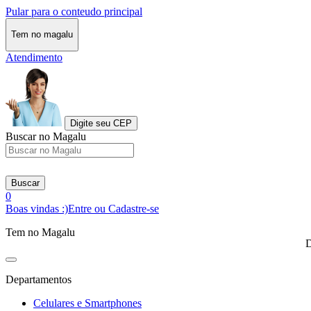
Pular para o conteudo principal
Tem no magalu
Atendimento
Digite seu CEP
Buscar no Magalu
Buscar
0
Boas vindas :)
Entre ou Cadastre-se
Tem no Magalu
D
Departamentos
Celulares e Smartphones