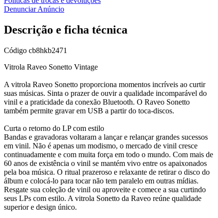
Políticas de trocas e devoluções
Denunciar Anúncio
Descrição e ficha técnica
Código
cb8hkb2471
Vitrola Raveo Sonetto Vintage
A vitrola Raveo Sonetto proporciona momentos incríveis ao curtir
suas músicas. Sinta o prazer de ouvir a qualidade incomparável do
vinil e a praticidade da conexão Bluetooth. O Raveo Sonetto
também permite gravar em USB a partir do toca-discos.
Curta o retorno do LP com estilo
Bandas e gravadoras voltaram a lançar e relançar grandes sucessos
em vinil. Não é apenas um modismo, o mercado de vinil cresce
continuadamente e com muita força em todo o mundo. Com mais de
60 anos de existência o vinil se mantém vivo entre os apaixonados
pela boa música. O ritual prazeroso e relaxante de retirar o disco do
álbum e colocá-lo para tocar não tem paralelo em outras mídias.
Resgate sua coleção de vinil ou aproveite e comece a sua curtindo
seus LPs com estilo. A vitrola Sonetto da Raveo reúne qualidade
superior e design único.