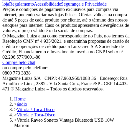
loja
Regulamento
Acessibilidade
Segurança e Privacidade
Preços e condições de pagamento exclusivos para compras via
internet, podendo variar nas lojas físicas. Ofertas válidas na compra
de até 5 peças de cada produto por cliente, até o término dos nossos
estoques para internet. Caso os produtos apresentem divergências de
valores, o preço válido é o da sacola de compras.
O Magazine Luiza atua como correspondente no País, nos termos da
Resolução CMN nº 4.935/2021, e encaminha propostas de cartão de
crédito e operações de crédito para a Luizacred S.A Sociedade de
Crédito, Financiamento e Investimento inscrita no CNPJ sob o nº
02.206.577/0001-80.
Compre pelo chat
ou compre pelo telefone:
0800 773 3838
Magazine Luiza S/A - CNPJ: 47.960.950/1088-36 - Endereço: Rua
Arnulfo de Lima, 2385 - Vila Santa Cruz, Franca/SP - CEP 14.403-
471 ® Magazine Luiza – Todos os direitos reservados.
Home
>
áudio
>
Vitrola / Toca-Disco
>
Vitrola e Toca-Disco
>
Vitrola Raveo Sonetto Vintage Bluetooth USB 10W
Marrom