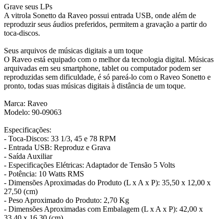
Grave seus LPs
A vitrola Sonetto da Raveo possui entrada USB, onde além de
reproduzir seus áudios preferidos, permitem a gravação a partir do
toca-discos.
Seus arquivos de músicas digitais a um toque
O Raveo está equipado com o melhor da tecnologia digital. Músicas
arquivadas em seu smartphone, tablet ou computador podem ser
reproduzidas sem dificuldade, é só pareá-lo com o Raveo Sonetto e
pronto, todas suas músicas digitais à distância de um toque.
Marca: Raveo
Modelo: 90-09063
Especificações:
- Toca-Discos: 33 1/3, 45 e 78 RPM
- Entrada USB: Reproduz e Grava
- Saída Auxiliar
- Especificações Elétricas: Adaptador de Tensão 5 Volts
- Potência: 10 Watts RMS
- Dimensões Aproximadas do Produto (L x A x P): 35,50 x 12,00 x
27,50 (cm)
- Peso Aproximado do Produto: 2,70 Kg
- Dimensões Aproximadas com Embalagem (L x A x P): 42,00 x
33,40 x 16,30 (cm)