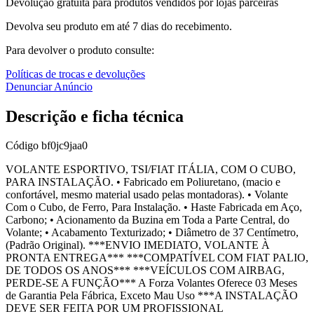
Devolução gratuita para produtos vendidos por lojas parceiras
Devolva seu produto em até 7 dias do recebimento.
Para devolver o produto consulte:
Políticas de trocas e devoluções
Denunciar Anúncio
Descrição e ficha técnica
Código
bf0jc9jaa0
VOLANTE ESPORTIVO, TSI/FIAT ITÁLIA, COM O CUBO,
PARA INSTALAÇÃO. • Fabricado em Poliuretano, (macio e
confortável, mesmo material usado pelas montadoras). • Volante
Com o Cubo, de Ferro, Para Instalação. • Haste Fabricada em Aço,
Carbono; • Acionamento da Buzina em Toda a Parte Central, do
Volante; • Acabamento Texturizado; • Diâmetro de 37 Centímetro,
(Padrão Original). ***ENVIO IMEDIATO, VOLANTE À
PRONTA ENTREGA*** ***COMPATÍVEL COM FIAT PALIO,
DE TODOS OS ANOS*** ***VEÍCULOS COM AIRBAG,
PERDE-SE A FUNÇÃO*** A Forza Volantes Oferece 03 Meses
de Garantia Pela Fábrica, Exceto Mau Uso ***A INSTALAÇÃO
DEVE SER FEITA POR UM PROFISSIONAL