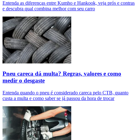
Entenda as diferenças entre Kumho e Hankook, veja prós e contras
e descubra qual combina melhor com seu carro
Pneu careca dá multa? Regras, valores e como
medir o desgaste
Entenda quando o pneu é considerado careca pelo CTB, quanto
custa a multa e como saber se já passou da hora de trocar