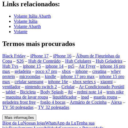
Links relacionados:
Volante Itália Abarth
Volante Itália
Volante Abarth
Volante
Termos mais procurados
Black Friday
–
iPhone 17
–
iPhone 16
–
Álbum de Figurinhas da
Copa
–
S26
–
Hub de Conteúdo
–
Hub Celulares
–
Hub Geladeira
–
Hub Tvs
–
iphone 15
–
iphone 14
–
ps5
–
Air Fryer
–
iphone 16 pro
max
–
geladeira
–
poco x7 pro
–
xbox
–
iphone
–
creatina
–
whey
protein
–
microondas
–
kindle
–
iphone 17 pro max
–
iphone 15 pro
max
–
celular samsung
–
iphone 16e
–
xbox series s
–
xiaomi
–
ventilador
–
nintendo switch 2
–
Celular
–
Ar Condicionado Portátil
–
tablet
–
Bicicleta
–
Body Splash
–
jbl
–
redmi note 14
–
tenis nike
–
maquina de lavar roupa
–
liquidificador
–
ipad
–
guarda roupa
–
geladeira frost free
–
fogão 4 bocas
–
Armário de Cozinha
–
Alexa
–
TV 50 polegadas
–
TV 32 polegadas
Mais informações
Blog da Lu
Nossas lojas
WhatsApp da Lu
Tenha sua