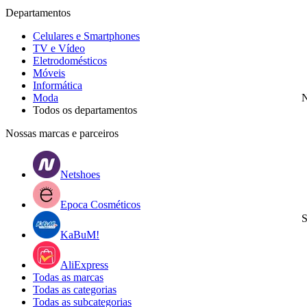
Departamentos
Celulares e Smartphones
TV e Vídeo
Eletrodomésticos
Móveis
Informática
Moda
N
Todos os departamentos
Nossas marcas e parceiros
Netshoes
Epoca Cosméticos
S
KaBuM!
AliExpress
Todas as marcas
Todas as categorias
Todas as subcategorias