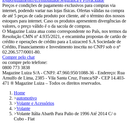
loja
Regulamento
Acessibilidade
Segurança e Privacidade
Preços e condições de pagamento exclusivos para compras via
internet, podendo variar nas lojas físicas. Ofertas válidas na compra
de até 5 peças de cada produto por cliente, até o término dos nossos
estoques para internet. Caso os produtos apresentem divergências de
valores, o preço válido é o da sacola de compras.
O Magazine Luiza atua como correspondente no País, nos termos da
Resolução CMN nº 4.935/2021, e encaminha propostas de cartão de
crédito e operações de crédito para a Luizacred S.A Sociedade de
Crédito, Financiamento e Investimento inscrita no CNPJ sob o nº
02.206.577/0001-80.
Compre pelo chat
ou compre pelo telefone:
0800 773 3838
Magazine Luiza S/A - CNPJ: 47.960.950/1088-36 - Endereço: Rua
Arnulfo de Lima, 2385 - Vila Santa Cruz, Franca/SP - CEP 14.403-
471 ® Magazine Luiza – Todos os direitos reservados.
Home
>
automotivo
>
Volante e Acessórios
>
Volante
>
Volante Itália Abarth Para Palio de 1996 Até 2014 C/ o
Cubo - Fiat