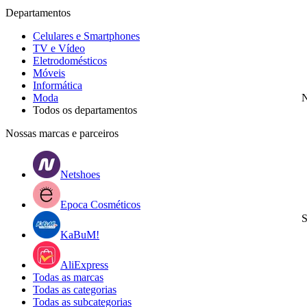
Departamentos
Celulares e Smartphones
TV e Vídeo
Eletrodomésticos
Móveis
Informática
Moda
N
Todos os departamentos
Nossas marcas e parceiros
Netshoes
Epoca Cosméticos
S
KaBuM!
AliExpress
Todas as marcas
Todas as categorias
Todas as subcategorias