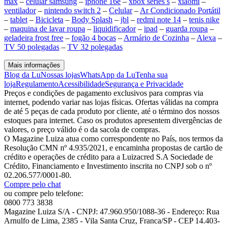
max
–
celular samsung
–
iphone 16e
–
xbox series s
–
xiaomi
–
ventilador
–
nintendo switch 2
–
Celular
–
Ar Condicionado Portátil
–
tablet
–
Bicicleta
–
Body Splash
–
jbl
–
redmi note 14
–
tenis nike
–
maquina de lavar roupa
–
liquidificador
–
ipad
–
guarda roupa
–
geladeira frost free
–
fogão 4 bocas
–
Armário de Cozinha
–
Alexa
–
TV 50 polegadas
–
TV 32 polegadas
Mais informações
Blog da Lu
Nossas lojas
WhatsApp da Lu
Tenha sua
loja
Regulamento
Acessibilidade
Segurança e Privacidade
Preços e condições de pagamento exclusivos para compras via
internet, podendo variar nas lojas físicas. Ofertas válidas na compra
de até 5 peças de cada produto por cliente, até o término dos nossos
estoques para internet. Caso os produtos apresentem divergências de
valores, o preço válido é o da sacola de compras.
O Magazine Luiza atua como correspondente no País, nos termos da
Resolução CMN nº 4.935/2021, e encaminha propostas de cartão de
crédito e operações de crédito para a Luizacred S.A Sociedade de
Crédito, Financiamento e Investimento inscrita no CNPJ sob o nº
02.206.577/0001-80.
Compre pelo chat
ou compre pelo telefone:
0800 773 3838
Magazine Luiza S/A - CNPJ: 47.960.950/1088-36 - Endereço: Rua
Arnulfo de Lima, 2385 - Vila Santa Cruz, Franca/SP - CEP 14.403-