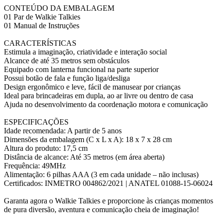
CONTEÚDO DA EMBALAGEM
01 Par de Walkie Talkies
01 Manual de Instruções
CARACTERÍSTICAS
Estimula a imaginação, criatividade e interação social
Alcance de até 35 metros sem obstáculos
Equipado com lanterna funcional na parte superior
Possui botão de fala e função liga/desliga
Design ergonômico e leve, fácil de manusear por crianças
Ideal para brincadeiras em dupla, ao ar livre ou dentro de casa
Ajuda no desenvolvimento da coordenação motora e comunicação
ESPECIFICAÇÕES
Idade recomendada: A partir de 5 anos
Dimensões da embalagem (C x L x A): 18 x 7 x 28 cm
Altura do produto: 17,5 cm
Distância de alcance: Até 35 metros (em área aberta)
Frequência: 49MHz
Alimentação: 6 pilhas AAA (3 em cada unidade – não inclusas)
Certificados: INMETRO 004862/2021 | ANATEL 01088-15-06024
Garanta agora o Walkie Talkies e proporcione às crianças momentos
de pura diversão, aventura e comunicação cheia de imaginação!