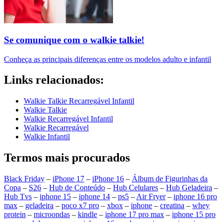
Se comunique com o walkie talkie!
Conheça as principais diferenças entre os modelos adulto e infantil
Links relacionados:
Walkie Talkie Recarregável Infantil
Walkie Talkie
Walkie Recarregável Infantil
Walkie Recarregável
Walkie Infantil
Termos mais procurados
Black Friday
–
iPhone 17
–
iPhone 16
–
Álbum de Figurinhas da
Copa
–
S26
–
Hub de Conteúdo
–
Hub Celulares
–
Hub Geladeira
–
Hub Tvs
–
iphone 15
–
iphone 14
–
ps5
–
Air Fryer
–
iphone 16 pro
max
–
geladeira
–
poco x7 pro
–
xbox
–
iphone
–
creatina
–
whey
protein
–
microondas
–
kindle
–
iphone 17 pro max
–
iphone 15 pro