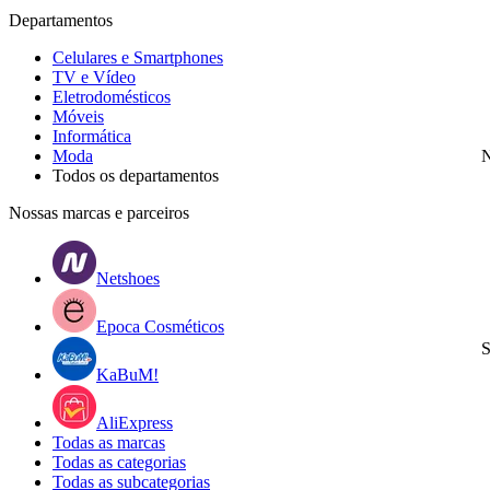
Departamentos
Celulares e Smartphones
TV e Vídeo
Eletrodomésticos
Móveis
Informática
Moda
N
Todos os departamentos
Nossas marcas e parceiros
Netshoes
Epoca Cosméticos
S
KaBuM!
AliExpress
Todas as marcas
Todas as categorias
Todas as subcategorias