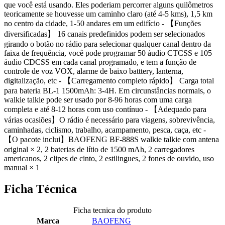
que você está usando. Eles poderiam percorrer alguns quilômetros
teoricamente se houvesse um caminho claro (até 4-5 kms), 1,5 km
no centro da cidade, 1-50 andares em um edifício - 【Funções
diversificadas】 16 canais predefinidos podem ser selecionados
girando o botão no rádio para selecionar qualquer canal dentro da
faixa de frequência, você pode programar 50 áudio CTCSS e 105
áudio CDCSS em cada canal programado, e tem a função de
controle de voz VOX, alarme de baixo batttery, lanterna,
digitalização, etc - 【Carregamento completo rápido】 Carga total
para bateria BL-1 1500mAh: 3-4H. Em circunstâncias normais, o
walkie talkie pode ser usado por 8-96 horas com uma carga
completa e até 8-12 horas com uso contínuo - 【Adequado para
várias ocasiões】O rádio é necessário para viagens, sobrevivência,
caminhadas, ciclismo, trabalho, acampamento, pesca, caça, etc -
【O pacote inclui】BAOFENG BF-888S walkie talkie com antena
original × 2, 2 baterias de lítio de 1500 mAh, 2 carregadores
americanos, 2 clipes de cinto, 2 estilingues, 2 fones de ouvido, uso
manual × 1
Ficha Técnica
Ficha tecnica do produto
Marca
BAOFENG