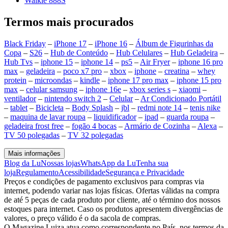
Walkie 888S
Termos mais procurados
Black Friday
–
iPhone 17
–
iPhone 16
–
Álbum de Figurinhas da
Copa
–
S26
–
Hub de Conteúdo
–
Hub Celulares
–
Hub Geladeira
–
Hub Tvs
–
iphone 15
–
iphone 14
–
ps5
–
Air Fryer
–
iphone 16 pro
max
–
geladeira
–
poco x7 pro
–
xbox
–
iphone
–
creatina
–
whey
protein
–
microondas
–
kindle
–
iphone 17 pro max
–
iphone 15 pro
max
–
celular samsung
–
iphone 16e
–
xbox series s
–
xiaomi
–
ventilador
–
nintendo switch 2
–
Celular
–
Ar Condicionado Portátil
–
tablet
–
Bicicleta
–
Body Splash
–
jbl
–
redmi note 14
–
tenis nike
–
maquina de lavar roupa
–
liquidificador
–
ipad
–
guarda roupa
–
geladeira frost free
–
fogão 4 bocas
–
Armário de Cozinha
–
Alexa
–
TV 50 polegadas
–
TV 32 polegadas
Mais informações
Blog da Lu
Nossas lojas
WhatsApp da Lu
Tenha sua
loja
Regulamento
Acessibilidade
Segurança e Privacidade
Preços e condições de pagamento exclusivos para compras via
internet, podendo variar nas lojas físicas. Ofertas válidas na compra
de até 5 peças de cada produto por cliente, até o término dos nossos
estoques para internet. Caso os produtos apresentem divergências de
valores, o preço válido é o da sacola de compras.
O Magazine Luiza atua como correspondente no País, nos termos da