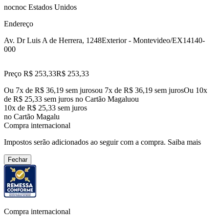
nocnoc Estados Unidos
Endereço
Av. Dr Luis A de Herrera, 1248
Exterior - Montevideo/EX
14140-
000
Preço R$ 253,33
R$
253
,
33
Ou 7x de R$ 36,19 sem juros
ou
7
x de
R$ 36,19
sem juros
Ou 10x
de R$ 25,33 sem juros no Cartão Magalu
ou
10
x de
R$ 25,33
sem juros
no Cartão Magalu
Compra internacional
Impostos serão adicionados ao seguir com a compra.
Saiba mais
Fechar
Compra internacional