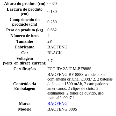
Altura do produto (cm)
0.070
Largura do produto
0.180
(cm)
Comprimento do
0.250
producto (cm)
Peso do produto (kg)
0.662
Número de itens
2
Tamanho
2P
Fabricante
BAOFENG
Cor
BLACK
Voltagem
3.7
(volts_of_direct_current)
Certificações
FCC ID: 2AJGM-BF888S
BAOFENG BF-888S walkie talkie
com antena original \u00d7 2, 2 baterias
Conteúdo da
de lítio de 1500 mAh, 2 carregadores
Embalagem
americanos, 2 clipes de cinto, 2
estilingues, 2 fones de ouvido, uso
manual \u00d7 1
Marca
BAOFENG
Modelo
BAOFENG 888S