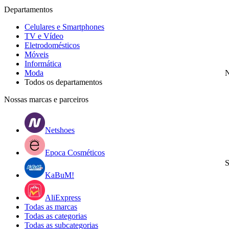
Departamentos
Celulares e Smartphones
TV e Vídeo
Eletrodomésticos
Móveis
Informática
Moda
N
Todos os departamentos
Nossas marcas e parceiros
Netshoes
Epoca Cosméticos
S
KaBuM!
AliExpress
Todas as marcas
Todas as categorias
Todas as subcategorias