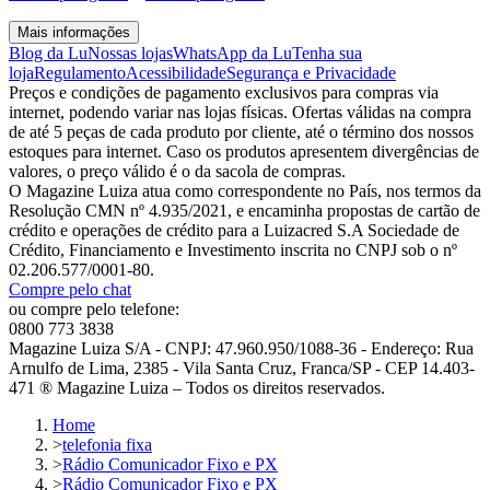
Mais informações
Blog da Lu
Nossas lojas
WhatsApp da Lu
Tenha sua
loja
Regulamento
Acessibilidade
Segurança e Privacidade
Preços e condições de pagamento exclusivos para compras via
internet, podendo variar nas lojas físicas. Ofertas válidas na compra
de até 5 peças de cada produto por cliente, até o término dos nossos
estoques para internet. Caso os produtos apresentem divergências de
valores, o preço válido é o da sacola de compras.
O Magazine Luiza atua como correspondente no País, nos termos da
Resolução CMN nº 4.935/2021, e encaminha propostas de cartão de
crédito e operações de crédito para a Luizacred S.A Sociedade de
Crédito, Financiamento e Investimento inscrita no CNPJ sob o nº
02.206.577/0001-80.
Compre pelo chat
ou compre pelo telefone:
0800 773 3838
Magazine Luiza S/A - CNPJ: 47.960.950/1088-36 - Endereço: Rua
Arnulfo de Lima, 2385 - Vila Santa Cruz, Franca/SP - CEP 14.403-
471 ® Magazine Luiza – Todos os direitos reservados.
Home
>
telefonia fixa
>
Rádio Comunicador Fixo e PX
>
Rádio Comunicador Fixo e PX