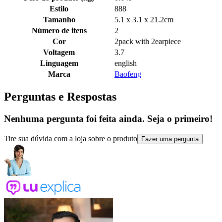
Estilo
888
Tamanho
5.1 x 3.1 x 21.2cm
Número de itens
2
Cor
2pack with 2earpiece
Voltagem
3.7
Linguagem
english
Marca
Baofeng
Perguntas e Respostas
Nenhuma pergunta foi feita ainda. Seja o primeiro!
Tire sua dúvida com a loja sobre o produto
Fazer uma pergunta