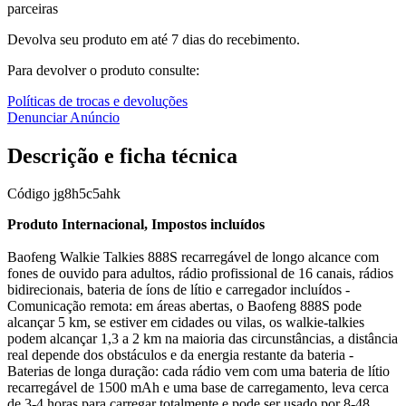
parceiras
Devolva seu produto em até 7 dias do recebimento.
Para devolver o produto consulte:
Políticas de trocas e devoluções
Denunciar Anúncio
Descrição e ficha técnica
Código
jg8h5c5ahk
Produto Internacional, Impostos incluídos
Baofeng Walkie Talkies 888S recarregável de longo alcance com
fones de ouvido para adultos, rádio profissional de 16 canais, rádios
bidirecionais, bateria de íons de lítio e carregador incluídos -
Comunicação remota: em áreas abertas, o Baofeng 888S pode
alcançar 5 km, se estiver em cidades ou vilas, os walkie-talkies
podem alcançar 1,3 a 2 km na maioria das circunstâncias, a distância
real depende dos obstáculos e da energia restante da bateria -
Baterias de longa duração: cada rádio vem com uma bateria de lítio
recarregável de 1500 mAh e uma base de carregamento, leva cerca
de 3-4 horas para carregar totalmente e pode ser usado por 8-48