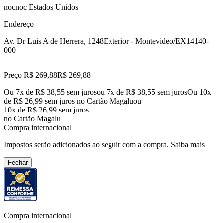
nocnoc Estados Unidos
Endereço
Av. Dr Luis A de Herrera, 1248
Exterior - Montevideo/EX
14140-
000
Preço R$ 269,88
R$
269
,
88
Ou 7x de R$ 38,55 sem juros
ou
7
x de
R$ 38,55
sem juros
Ou 10x
de R$ 26,99 sem juros no Cartão Magalu
ou
10
x de
R$ 26,99
sem juros
no Cartão Magalu
Compra internacional
Impostos serão adicionados ao seguir com a compra.
Saiba mais
Fechar
Compra internacional