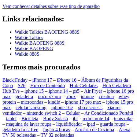
Vem conhecer detalhes sobre esse tipo de aparelho
Links relacionados:
Walkie Talkies BAOFENG 888S
Walkie Talkies
Walkie BAOFENG 888S
Walkie BAOFENG
Walkie 888S
Termos mais procurados
Black Friday
–
iPhone 17
–
iPhone 16
–
Álbum de Figurinhas da
Copa
–
S26
–
Hub de Conteúdo
–
Hub Celulares
–
Hub Geladeira
–
Hub Tvs
–
iphone 15
–
iphone 14
–
ps5
–
Air Fryer
–
iphone 16 pro
max
–
geladeira
–
poco x7 pro
–
xbox
–
iphone
–
creatina
–
whey
protein
–
microondas
–
kindle
–
iphone 17 pro max
–
iphone 15 pro
max
–
celular samsung
–
iphone 16e
–
xbox series s
–
xiaomi
–
ventilador
–
nintendo switch 2
–
Celular
–
Ar Condicionado Portátil
–
tablet
–
Bicicleta
–
Body Splash
–
jbl
–
redmi note 14
–
tenis nike
–
maquina de lavar roupa
–
liquidificador
–
ipad
–
guarda roupa
–
geladeira frost free
–
fogão 4 bocas
–
Armário de Cozinha
–
Alexa
–
TV 50 polegadas
–
TV 32 polegadas