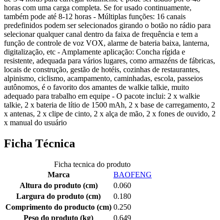
horas com uma carga completa. Se for usado continuamente,
também pode até 8-12 horas - Múltiplas funções: 16 canais
predefinidos podem ser selecionados girando o botão no rádio para
selecionar qualquer canal dentro da faixa de frequência e tem a
função de controle de voz VOX, alarme de bateria baixa, lanterna,
digitalização, etc - Amplamente aplicação: Concha rígida e
resistente, adequada para vários lugares, como armazéns de fábricas,
locais de construção, gestão de hotéis, cozinhas de restaurantes,
alpinismo, ciclismo, acampamento, caminhadas, escola, passeios
autônomos, é o favorito dos amantes de walkie talkie, muito
adequado para trabalho em equipe - O pacote inclui: 2 x walkie
talkie, 2 x bateria de lítio de 1500 mAh, 2 x base de carregamento, 2
x antenas, 2 x clipe de cinto, 2 x alça de mão, 2 x fones de ouvido, 2
x manual do usuário
Ficha Técnica
Ficha tecnica do produto
Marca
BAOFENG
Altura do produto (cm)
0.060
Largura do produto (cm)
0.180
Comprimento do producto (cm)
0.250
Peso do produto (kg)
0.649