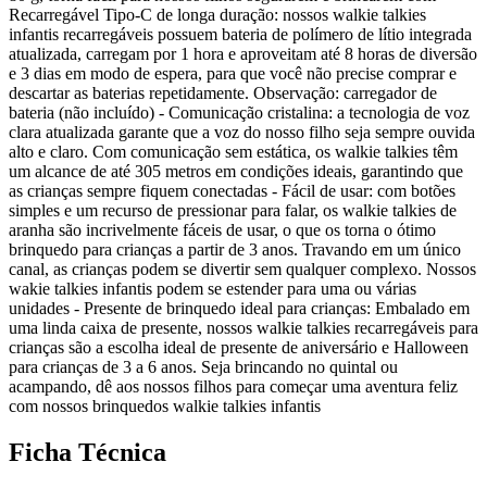
Recarregável Tipo-C de longa duração: nossos walkie talkies
infantis recarregáveis possuem bateria de polímero de lítio integrada
atualizada, carregam por 1 hora e aproveitam até 8 horas de diversão
e 3 dias em modo de espera, para que você não precise comprar e
descartar as baterias repetidamente. Observação: carregador de
bateria (não incluído) - Comunicação cristalina: a tecnologia de voz
clara atualizada garante que a voz do nosso filho seja sempre ouvida
alto e claro. Com comunicação sem estática, os walkie talkies têm
um alcance de até 305 metros em condições ideais, garantindo que
as crianças sempre fiquem conectadas - Fácil de usar: com botões
simples e um recurso de pressionar para falar, os walkie talkies de
aranha são incrivelmente fáceis de usar, o que os torna o ótimo
brinquedo para crianças a partir de 3 anos. Travando em um único
canal, as crianças podem se divertir sem qualquer complexo. Nossos
wakie talkies infantis podem se estender para uma ou várias
unidades - Presente de brinquedo ideal para crianças: Embalado em
uma linda caixa de presente, nossos walkie talkies recarregáveis para
crianças são a escolha ideal de presente de aniversário e Halloween
para crianças de 3 a 6 anos. Seja brincando no quintal ou
acampando, dê aos nossos filhos para começar uma aventura feliz
com nossos brinquedos walkie talkies infantis
Ficha Técnica