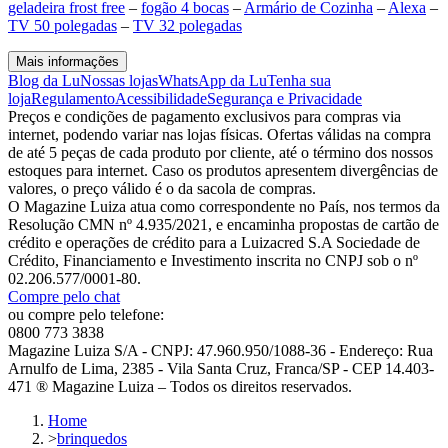
geladeira frost free
–
fogão 4 bocas
–
Armário de Cozinha
–
Alexa
–
TV 50 polegadas
–
TV 32 polegadas
Mais informações
Blog da Lu
Nossas lojas
WhatsApp da Lu
Tenha sua
loja
Regulamento
Acessibilidade
Segurança e Privacidade
Preços e condições de pagamento exclusivos para compras via
internet, podendo variar nas lojas físicas. Ofertas válidas na compra
de até 5 peças de cada produto por cliente, até o término dos nossos
estoques para internet. Caso os produtos apresentem divergências de
valores, o preço válido é o da sacola de compras.
O Magazine Luiza atua como correspondente no País, nos termos da
Resolução CMN nº 4.935/2021, e encaminha propostas de cartão de
crédito e operações de crédito para a Luizacred S.A Sociedade de
Crédito, Financiamento e Investimento inscrita no CNPJ sob o nº
02.206.577/0001-80.
Compre pelo chat
ou compre pelo telefone:
0800 773 3838
Magazine Luiza S/A - CNPJ: 47.960.950/1088-36 - Endereço: Rua
Arnulfo de Lima, 2385 - Vila Santa Cruz, Franca/SP - CEP 14.403-
471 ® Magazine Luiza – Todos os direitos reservados.
Home
>
brinquedos