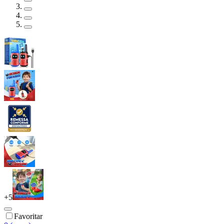
+
5
Favoritar