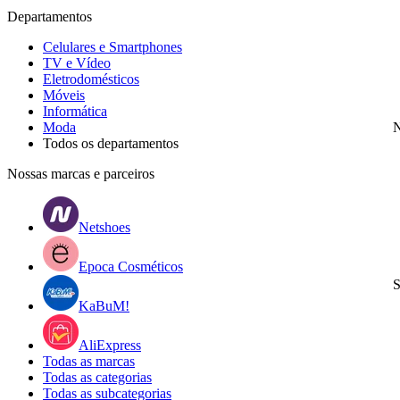
Departamentos
Celulares e Smartphones
TV e Vídeo
Eletrodomésticos
Móveis
Informática
Moda
N
Todos os departamentos
Nossas marcas e parceiros
Netshoes
Epoca Cosméticos
S
KaBuM!
AliExpress
Todas as marcas
Todas as categorias
Todas as subcategorias