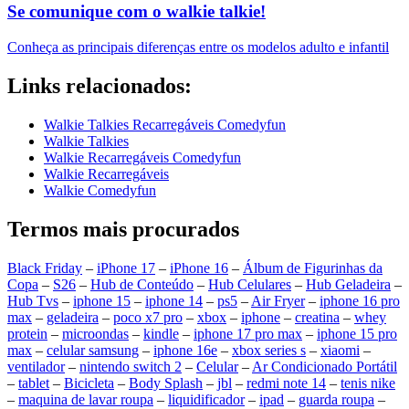
Se comunique com o walkie talkie!
Conheça as principais diferenças entre os modelos adulto e infantil
Links relacionados:
Walkie Talkies Recarregáveis Comedyfun
Walkie Talkies
Walkie Recarregáveis Comedyfun
Walkie Recarregáveis
Walkie Comedyfun
Termos mais procurados
Black Friday
–
iPhone 17
–
iPhone 16
–
Álbum de Figurinhas da
Copa
–
S26
–
Hub de Conteúdo
–
Hub Celulares
–
Hub Geladeira
–
Hub Tvs
–
iphone 15
–
iphone 14
–
ps5
–
Air Fryer
–
iphone 16 pro
max
–
geladeira
–
poco x7 pro
–
xbox
–
iphone
–
creatina
–
whey
protein
–
microondas
–
kindle
–
iphone 17 pro max
–
iphone 15 pro
max
–
celular samsung
–
iphone 16e
–
xbox series s
–
xiaomi
–
ventilador
–
nintendo switch 2
–
Celular
–
Ar Condicionado Portátil
–
tablet
–
Bicicleta
–
Body Splash
–
jbl
–
redmi note 14
–
tenis nike
–
maquina de lavar roupa
–
liquidificador
–
ipad
–
guarda roupa
–