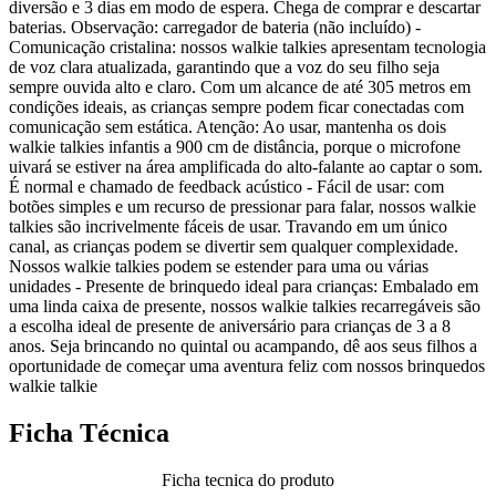
diversão e 3 dias em modo de espera. Chega de comprar e descartar
baterias. Observação: carregador de bateria (não incluído) -
Comunicação cristalina: nossos walkie talkies apresentam tecnologia
de voz clara atualizada, garantindo que a voz do seu filho seja
sempre ouvida alto e claro. Com um alcance de até 305 metros em
condições ideais, as crianças sempre podem ficar conectadas com
comunicação sem estática. Atenção: Ao usar, mantenha os dois
walkie talkies infantis a 900 cm de distância, porque o microfone
uivará se estiver na área amplificada do alto-falante ao captar o som.
É normal e chamado de feedback acústico - Fácil de usar: com
botões simples e um recurso de pressionar para falar, nossos walkie
talkies são incrivelmente fáceis de usar. Travando em um único
canal, as crianças podem se divertir sem qualquer complexidade.
Nossos walkie talkies podem se estender para uma ou várias
unidades - Presente de brinquedo ideal para crianças: Embalado em
uma linda caixa de presente, nossos walkie talkies recarregáveis são
a escolha ideal de presente de aniversário para crianças de 3 a 8
anos. Seja brincando no quintal ou acampando, dê aos seus filhos a
oportunidade de começar uma aventura feliz com nossos brinquedos
walkie talkie
Ficha Técnica
Ficha tecnica do produto