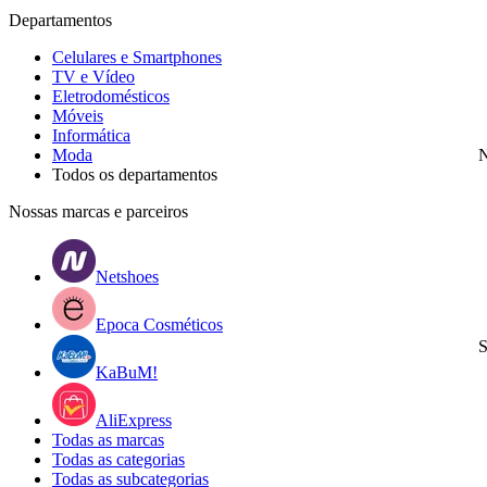
Departamentos
Celulares e Smartphones
TV e Vídeo
Eletrodomésticos
Móveis
Informática
Moda
N
Todos os departamentos
Nossas marcas e parceiros
Netshoes
Epoca Cosméticos
S
KaBuM!
AliExpress
Todas as marcas
Todas as categorias
Todas as subcategorias