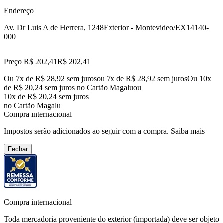
Endereço
Av. Dr Luis A de Herrera, 1248
Exterior - Montevideo/EX
14140-
000
Preço R$ 202,41
R$
202
,
41
Ou 7x de R$ 28,92 sem juros
ou
7
x de
R$ 28,92
sem juros
Ou 10x
de R$ 20,24 sem juros no Cartão Magalu
ou
10
x de
R$ 20,24
sem juros
no Cartão Magalu
Compra internacional
Impostos serão adicionados ao seguir com a compra.
Saiba mais
Fechar
Compra internacional
Toda mercadoria proveniente do exterior (importada) deve ser objeto