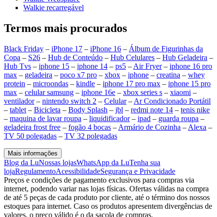
Walkie recarregável
Termos mais procurados
Black Friday
–
iPhone 17
–
iPhone 16
–
Álbum de Figurinhas da
Copa
–
S26
–
Hub de Conteúdo
–
Hub Celulares
–
Hub Geladeira
–
Hub Tvs
–
iphone 15
–
iphone 14
–
ps5
–
Air Fryer
–
iphone 16 pro
max
–
geladeira
–
poco x7 pro
–
xbox
–
iphone
–
creatina
–
whey
protein
–
microondas
–
kindle
–
iphone 17 pro max
–
iphone 15 pro
max
–
celular samsung
–
iphone 16e
–
xbox series s
–
xiaomi
–
ventilador
–
nintendo switch 2
–
Celular
–
Ar Condicionado Portátil
–
tablet
–
Bicicleta
–
Body Splash
–
jbl
–
redmi note 14
–
tenis nike
–
maquina de lavar roupa
–
liquidificador
–
ipad
–
guarda roupa
–
geladeira frost free
–
fogão 4 bocas
–
Armário de Cozinha
–
Alexa
–
TV 50 polegadas
–
TV 32 polegadas
Mais informações
Blog da Lu
Nossas lojas
WhatsApp da Lu
Tenha sua
loja
Regulamento
Acessibilidade
Segurança e Privacidade
Preços e condições de pagamento exclusivos para compras via
internet, podendo variar nas lojas físicas. Ofertas válidas na compra
de até 5 peças de cada produto por cliente, até o término dos nossos
estoques para internet. Caso os produtos apresentem divergências de
valores, o preço válido é o da sacola de compras.