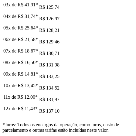
03x de
R$ 41,91
*
R$ 125,74
04x de
R$ 31,74
*
R$ 126,97
05x de
R$ 25,64
*
R$ 128,21
06x de
R$ 21,58
*
R$ 129,46
07x de
R$ 18,67
*
R$ 130,71
08x de
R$ 16,50
*
R$ 131,98
09x de
R$ 14,81
*
R$ 133,25
10x de
R$ 13,45
*
R$ 134,52
11x de
R$ 12,00
*
R$ 131,97
12x de
R$ 11,43
*
R$ 137,10
*Juros: Todos os encargos da operação, como juros, custo de
parcelamento e outras tarifas estão incluídas neste valor.