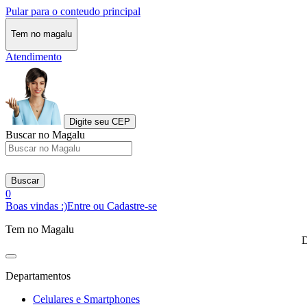
Pular para o conteudo principal
Tem no magalu
Atendimento
Digite seu CEP
Buscar no Magalu
Buscar
0
Boas vindas :)
Entre ou Cadastre-se
Tem no Magalu
D
Departamentos
Celulares e Smartphones