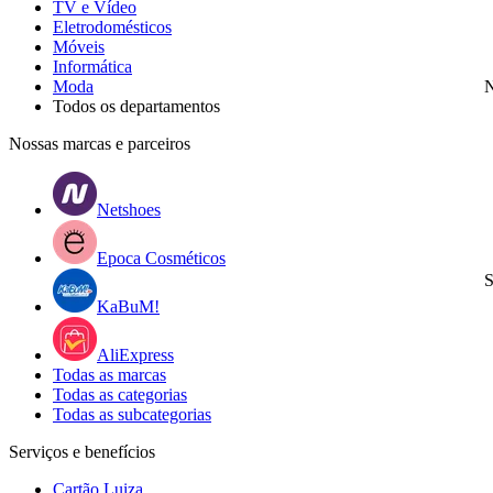
TV e Vídeo
Eletrodomésticos
Móveis
Informática
Moda
N
Todos os departamentos
Nossas marcas e parceiros
Netshoes
Epoca Cosméticos
S
KaBuM!
AliExpress
Todas as marcas
Todas as categorias
Todas as subcategorias
Serviços e benefícios
Cartão Luiza