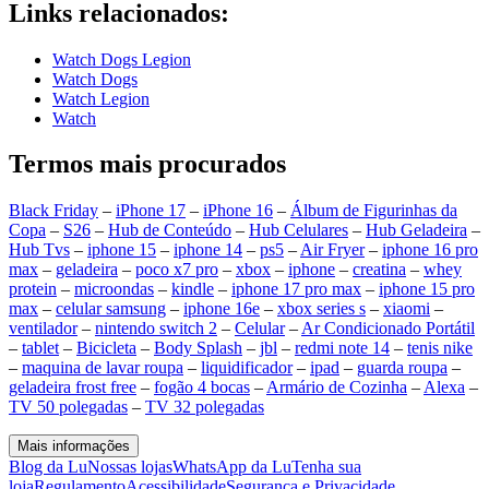
Links relacionados:
Watch Dogs Legion
Watch Dogs
Watch Legion
Watch
Termos mais procurados
Black Friday
–
iPhone 17
–
iPhone 16
–
Álbum de Figurinhas da
Copa
–
S26
–
Hub de Conteúdo
–
Hub Celulares
–
Hub Geladeira
–
Hub Tvs
–
iphone 15
–
iphone 14
–
ps5
–
Air Fryer
–
iphone 16 pro
max
–
geladeira
–
poco x7 pro
–
xbox
–
iphone
–
creatina
–
whey
protein
–
microondas
–
kindle
–
iphone 17 pro max
–
iphone 15 pro
max
–
celular samsung
–
iphone 16e
–
xbox series s
–
xiaomi
–
ventilador
–
nintendo switch 2
–
Celular
–
Ar Condicionado Portátil
–
tablet
–
Bicicleta
–
Body Splash
–
jbl
–
redmi note 14
–
tenis nike
–
maquina de lavar roupa
–
liquidificador
–
ipad
–
guarda roupa
–
geladeira frost free
–
fogão 4 bocas
–
Armário de Cozinha
–
Alexa
–
TV 50 polegadas
–
TV 32 polegadas
Mais informações
Blog da Lu
Nossas lojas
WhatsApp da Lu
Tenha sua
loja
Regulamento
Acessibilidade
Segurança e Privacidade