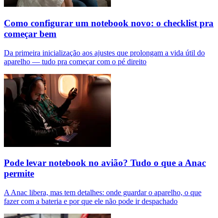
Como configurar um notebook novo: o checklist pra
começar bem
Da primeira inicialização aos ajustes que prolongam a vida útil do
aparelho — tudo pra começar com o pé direito
Pode levar notebook no avião? Tudo o que a Anac
permite
A Anac libera, mas tem detalhes: onde guardar o aparelho, o que
fazer com a bateria e por que ele não pode ir despachado