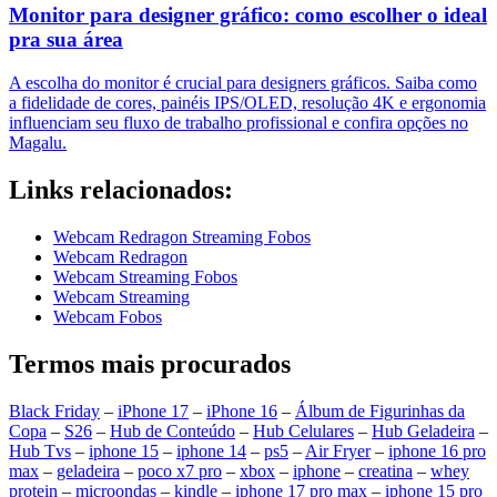
Monitor para designer gráfico: como escolher o ideal
pra sua área
A escolha do monitor é crucial para designers gráficos. Saiba como
a fidelidade de cores, painéis IPS/OLED, resolução 4K e ergonomia
influenciam seu fluxo de trabalho profissional e confira opções no
Magalu.
Links relacionados:
Webcam Redragon Streaming Fobos
Webcam Redragon
Webcam Streaming Fobos
Webcam Streaming
Webcam Fobos
Termos mais procurados
Black Friday
–
iPhone 17
–
iPhone 16
–
Álbum de Figurinhas da
Copa
–
S26
–
Hub de Conteúdo
–
Hub Celulares
–
Hub Geladeira
–
Hub Tvs
–
iphone 15
–
iphone 14
–
ps5
–
Air Fryer
–
iphone 16 pro
max
–
geladeira
–
poco x7 pro
–
xbox
–
iphone
–
creatina
–
whey
protein
–
microondas
–
kindle
–
iphone 17 pro max
–
iphone 15 pro