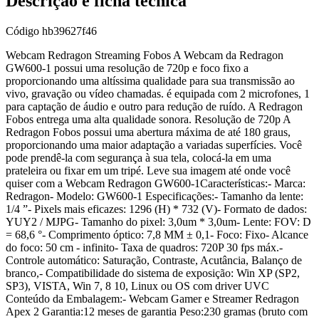
Descrição e ficha técnica
Código
hb39627f46
Webcam Redragon Streaming Fobos A Webcam da Redragon
GW600-1 possui uma resolução de 720p e foco fixo a
proporcionando uma altíssima qualidade para sua transmissão ao
vivo, gravação ou vídeo chamadas. é equipada com 2 microfones, 1
para captação de áudio e outro para redução de ruído. A Redragon
Fobos entrega uma alta qualidade sonora. Resolução de 720p A
Redragon Fobos possui uma abertura máxima de até 180 graus,
proporcionando uma maior adaptação a variadas superfícies. Você
pode prendê-la com segurança à sua tela, colocá-la em uma
prateleira ou fixar em um tripé. Leve sua imagem até onde você
quiser com a Webcam Redragon GW600-1Características:- Marca:
Redragon- Modelo: GW600-1 Especificações:- Tamanho da lente:
1/4 ”- Pixels mais eficazes: 1296 (H) * 732 (V)- Formato de dados:
YUY2 / MJPG- Tamanho do pixel: 3,0um * 3,0um- Lente: FOV: D
= 68,6 °- Comprimento óptico: 7,8 MM ± 0,1- Foco: Fixo- Alcance
do foco: 50 cm - infinito- Taxa de quadros: 720P 30 fps máx.-
Controle automático: Saturação, Contraste, Acutância, Balanço de
branco,- Compatibilidade do sistema de exposição: Win XP (SP2,
SP3), VISTA, Win 7, 8 10, Linux ou OS com driver UVC
Conteúdo da Embalagem:- Webcam Gamer e Streamer Redragon
Apex 2 Garantia:12 meses de garantia Peso:230 gramas (bruto com