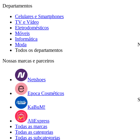
Departamentos
Celulares e Smartphones
TV e Vídeo
Eletrodomésticos
Móveis
Informática
Moda
N
Todos os departamentos
Nossas marcas e parceiros
Netshoes
Epoca Cosméticos
S
KaBuM!
AliExpress
Todas as marcas
Todas as categorias
Todas as subcategorias