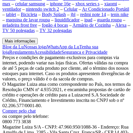
max
–
celular samsung
–
iphone 16e
–
xbox series s
–
xiaomi
–
ventilador
–
nintendo switch 2
–
Celular
–
Ar Condicionado Portátil
–
tablet
–
Bicicleta
–
Body Splash
–
jbl
–
redmi note 14
–
tenis nike
–
maquina de lavar roupa
–
liquidificador
–
ipad
–
guarda roupa
–
geladeira frost free
–
fogão 4 bocas
–
Armário de Cozinha
–
Alexa
–
TV 50 polegadas
–
TV 32 polegadas
Mais informações
Blog da Lu
Nossas lojas
WhatsApp da Lu
Tenha sua
loja
Regulamento
Acessibilidade
Segurança e Privacidade
Preços e condições de pagamento exclusivos para compras via
internet, podendo variar nas lojas físicas. Ofertas válidas na compra
de até 5 peças de cada produto por cliente, até o término dos nossos
estoques para internet. Caso os produtos apresentem divergências de
valores, o preço válido é o da sacola de compras.
O Magazine Luiza atua como correspondente no País, nos termos da
Resolução CMN nº 4.935/2021, e encaminha propostas de cartão de
crédito e operações de crédito para a Luizacred S.A Sociedade de
Crédito, Financiamento e Investimento inscrita no CNPJ sob o nº
02.206.577/0001-80.
Compre pelo chat
ou compre pelo telefone:
0800 773 3838
Magazine Luiza S/A - CNPJ: 47.960.950/1088-36 - Endereço: Rua
Arnulfo de Lima, 2385 - Vila Santa Cruz, Franca/SP - CEP 14.403-