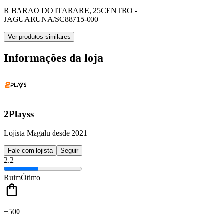
R BARAO DO ITARARE, 25
CENTRO -
JAGUARUNA/SC
88715-000
Ver produtos similares
Informações da loja
2Playss
Lojista Magalu desde 2021
Fale com lojista
Seguir
2.2
Ruim
Ótimo
+500