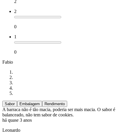
2
2
0
1
0
Fabio
Sabor
Embalagem
Rendimento
A barraca não é tão macia, poderia ser mais macia. O sabor é
balanceado, não tem sabor de cookies.
há quase 3 anos
Leonardo