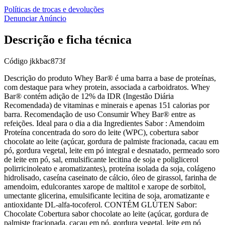
Políticas de trocas e devoluções
Denunciar Anúncio
Descrição e ficha técnica
Código
jkkbac873f
Descrição do produto Whey Bar® é uma barra a base de proteínas,
com destaque para whey protein, associada a carboidratos. Whey
Bar® contém adição de 12% da IDR (Ingestão Diária
Recomendada) de vitaminas e minerais e apenas 151 calorias por
barra. Recomendação de uso Consumir Whey Bar® entre as
refeições. Ideal para o dia a dia Ingredientes Sabor : Amendoim
Proteína concentrada do soro do leite (WPC), cobertura sabor
chocolate ao leite (açúcar, gordura de palmiste fracionada, cacau em
pó, gordura vegetal, leite em pó integral e desnatado, permeado soro
de leite em pó, sal, emulsificante lecitina de soja e poliglicerol
polirricinoleato e aromatizantes), proteína isolada da soja, colágeno
hidrolisado, caseína caseinato de cálcio, óleo de girassol, farinha de
amendoim, edulcorantes xarope de maltitol e xarope de sorbitol,
umectante glicerina, emulsificante lecitina de soja, aromatizante e
antioxidante DL-alfa-tocoferol. CONTÉM GLÚTEN Sabor:
Chocolate Cobertura sabor chocolate ao leite (açúcar, gordura de
palmiste fracionada, cacau em pó, gordura vegetal, leite em pó