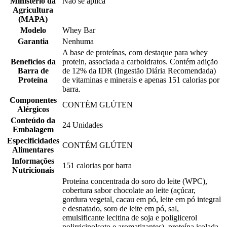
Ministério da
Não se aplica
Agricultura
(MAPA)
Modelo
Whey Bar
Garantia
Nenhuma
A base de proteínas, com destaque para whey
Benefícios da
protein, associada a carboidratos. Contém adição
Barra de
de 12% da IDR (Ingestão Diária Recomendada)
Proteína
de vitaminas e minerais e apenas 151 calorias por
barra.
Componentes
CONTÉM GLÚTEN
Alérgicos
Conteúdo da
24 Unidades
Embalagem
Especificidades
CONTÉM GLÚTEN
Alimentares
Informações
151 calorias por barra
Nutricionais
Proteína concentrada do soro do leite (WPC),
cobertura sabor chocolate ao leite (açúcar,
gordura vegetal, cacau em pó, leite em pó integral
e desnatado, soro de leite em pó, sal,
emulsificante lecitina de soja e poliglicerol
polirricinoleato e aromatizantes), proteína isolada