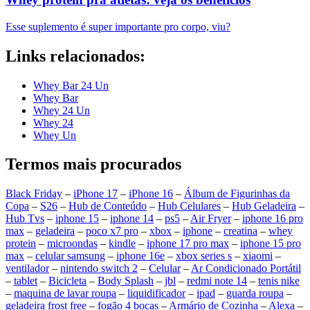
Esse suplemento é super importante pro corpo, viu?
Links relacionados:
Whey Bar 24 Un
Whey Bar
Whey 24 Un
Whey 24
Whey Un
Termos mais procurados
Black Friday
–
iPhone 17
–
iPhone 16
–
Álbum de Figurinhas da
Copa
–
S26
–
Hub de Conteúdo
–
Hub Celulares
–
Hub Geladeira
–
Hub Tvs
–
iphone 15
–
iphone 14
–
ps5
–
Air Fryer
–
iphone 16 pro
max
–
geladeira
–
poco x7 pro
–
xbox
–
iphone
–
creatina
–
whey
protein
–
microondas
–
kindle
–
iphone 17 pro max
–
iphone 15 pro
max
–
celular samsung
–
iphone 16e
–
xbox series s
–
xiaomi
–
ventilador
–
nintendo switch 2
–
Celular
–
Ar Condicionado Portátil
–
tablet
–
Bicicleta
–
Body Splash
–
jbl
–
redmi note 14
–
tenis nike
–
maquina de lavar roupa
–
liquidificador
–
ipad
–
guarda roupa
–
geladeira frost free
–
fogão 4 bocas
–
Armário de Cozinha
–
Alexa
–