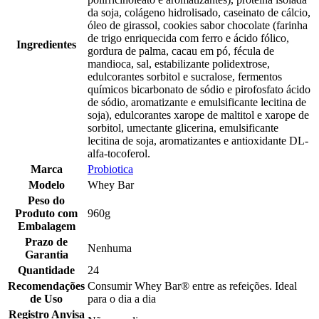
da soja, colágeno hidrolisado, caseinato de cálcio,
óleo de girassol, cookies sabor chocolate (farinha
de trigo enriquecida com ferro e ácido fólico,
Ingredientes
gordura de palma, cacau em pó, fécula de
mandioca, sal, estabilizante polidextrose,
edulcorantes sorbitol e sucralose, fermentos
químicos bicarbonato de sódio e pirofosfato ácido
de sódio, aromatizante e emulsificante lecitina de
soja), edulcorantes xarope de maltitol e xarope de
sorbitol, umectante glicerina, emulsificante
lecitina de soja, aromatizantes e antioxidante DL-
alfa-tocoferol.
Marca
Probiotica
Modelo
Whey Bar
Peso do
Produto com
960g
Embalagem
Prazo de
Nenhuma
Garantia
Quantidade
24
Recomendações
Consumir Whey Bar® entre as refeições. Ideal
de Uso
para o dia a dia
Registro Anvisa