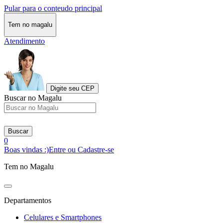
Pular para o conteudo principal
Tem no magalu
Atendimento
Digite seu CEP
Buscar no Magalu
Buscar
0
Boas vindas :)
Entre ou Cadastre-se
Tem no Magalu
Departamentos
Celulares e Smartphones