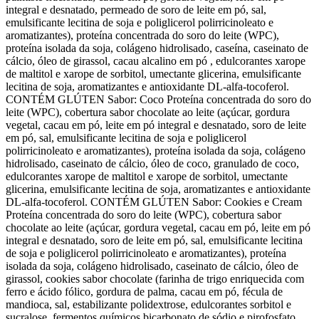
integral e desnatado, permeado de soro de leite em pó, sal,
emulsificante lecitina de soja e poliglicerol polirricinoleato e
aromatizantes), proteína concentrada do soro do leite (WPC),
proteína isolada da soja, colágeno hidrolisado, caseína, caseinato de
cálcio, óleo de girassol, cacau alcalino em pó , edulcorantes xarope
de maltitol e xarope de sorbitol, umectante glicerina, emulsificante
lecitina de soja, aromatizantes e antioxidante DL-alfa-tocoferol.
CONTÉM GLÚTEN Sabor: Coco Proteína concentrada do soro do
leite (WPC), cobertura sabor chocolate ao leite (açúcar, gordura
vegetal, cacau em pó, leite em pó integral e desnatado, soro de leite
em pó, sal, emulsificante lecitina de soja e poliglicerol
polirricinoleato e aromatizantes), proteína isolada da soja, colágeno
hidrolisado, caseinato de cálcio, óleo de coco, granulado de coco,
edulcorantes xarope de maltitol e xarope de sorbitol, umectante
glicerina, emulsificante lecitina de soja, aromatizantes e antioxidante
DL-alfa-tocoferol. CONTÉM GLÚTEN Sabor: Cookies e Cream
Proteína concentrada do soro do leite (WPC), cobertura sabor
chocolate ao leite (açúcar, gordura vegetal, cacau em pó, leite em pó
integral e desnatado, soro de leite em pó, sal, emulsificante lecitina
de soja e poliglicerol polirricinoleato e aromatizantes), proteína
isolada da soja, colágeno hidrolisado, caseinato de cálcio, óleo de
girassol, cookies sabor chocolate (farinha de trigo enriquecida com
ferro e ácido fólico, gordura de palma, cacau em pó, fécula de
mandioca, sal, estabilizante polidextrose, edulcorantes sorbitol e
sucralose, fermentos químicos bicarbonato de sódio e pirofosfato