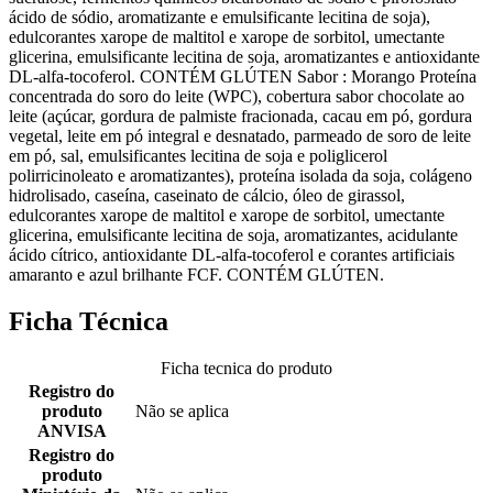
ácido de sódio, aromatizante e emulsificante lecitina de soja),
edulcorantes xarope de maltitol e xarope de sorbitol, umectante
glicerina, emulsificante lecitina de soja, aromatizantes e antioxidante
DL-alfa-tocoferol. CONTÉM GLÚTEN Sabor : Morango Proteína
concentrada do soro do leite (WPC), cobertura sabor chocolate ao
leite (açúcar, gordura de palmiste fracionada, cacau em pó, gordura
vegetal, leite em pó integral e desnatado, parmeado de soro de leite
em pó, sal, emulsificantes lecitina de soja e poliglicerol
polirricinoleato e aromatizantes), proteína isolada da soja, colágeno
hidrolisado, caseína, caseinato de cálcio, óleo de girassol,
edulcorantes xarope de maltitol e xarope de sorbitol, umectante
glicerina, emulsificante lecitina de soja, aromatizantes, acidulante
ácido cítrico, antioxidante DL-alfa-tocoferol e corantes artificiais
amaranto e azul brilhante FCF. CONTÉM GLÚTEN.
Ficha Técnica
Ficha tecnica do produto
Registro do
produto
Não se aplica
ANVISA
Registro do
produto