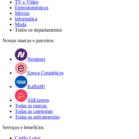
TV e Vídeo
Eletrodomésticos
Móveis
Informática
Moda
Todos os departamentos
Nossas marcas e parceiros
Netshoes
Epoca Cosméticos
KaBuM!
AliExpress
Todas as marcas
Todas as categorias
Todas as subcategorias
Serviços e benefícios
Cartão Luiza