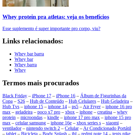
Whey protein pra atletas: veja os benefícios
Esse suplemento é super importante pro corpo, viu?
Links relacionados:
Whey bar barra
Whey bar
Whey barra
Whey
Termos mais procurados
Black Friday
–
iPhone 17
–
iPhone 16
–
Álbum de Figurinhas da
Copa
–
S26
–
Hub de Conteúdo
–
Hub Celulares
–
Hub Geladeira
–
Hub Tvs
–
iphone 15
–
iphone 14
–
ps5
–
Air Fryer
–
iphone 16 pro
max
–
geladeira
–
poco x7 pro
–
xbox
–
iphone
–
creatina
–
whey
protein
–
microondas
–
kindle
–
iphone 17 pro max
–
iphone 15 pro
max
–
celular samsung
–
iphone 16e
–
xbox series s
–
xiaomi
–
ventilador
–
nintendo switch 2
–
Celular
–
Ar Condicionado Portátil
–
tablet
–
Bicicleta
–
Body Splash
–
jbl
–
redmi note 14
–
tenis nike