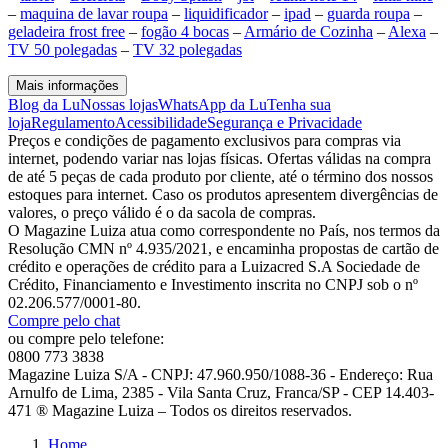
–
maquina de lavar roupa
–
liquidificador
–
ipad
–
guarda roupa
–
geladeira frost free
–
fogão 4 bocas
–
Armário de Cozinha
–
Alexa
–
TV 50 polegadas
–
TV 32 polegadas
Mais informações
Blog da Lu
Nossas lojas
WhatsApp da Lu
Tenha sua
loja
Regulamento
Acessibilidade
Segurança e Privacidade
Preços e condições de pagamento exclusivos para compras via
internet, podendo variar nas lojas físicas. Ofertas válidas na compra
de até 5 peças de cada produto por cliente, até o término dos nossos
estoques para internet. Caso os produtos apresentem divergências de
valores, o preço válido é o da sacola de compras.
O Magazine Luiza atua como correspondente no País, nos termos da
Resolução CMN nº 4.935/2021, e encaminha propostas de cartão de
crédito e operações de crédito para a Luizacred S.A Sociedade de
Crédito, Financiamento e Investimento inscrita no CNPJ sob o nº
02.206.577/0001-80.
Compre pelo chat
ou compre pelo telefone:
0800 773 3838
Magazine Luiza S/A - CNPJ: 47.960.950/1088-36 - Endereço: Rua
Arnulfo de Lima, 2385 - Vila Santa Cruz, Franca/SP - CEP 14.403-
471 ® Magazine Luiza – Todos os direitos reservados.
Home