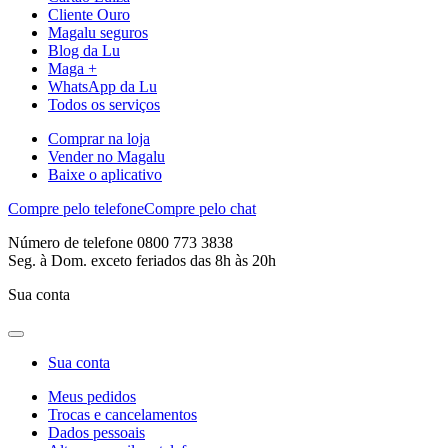
Cliente Ouro
Magalu seguros
Blog da Lu
Maga +
WhatsApp da Lu
Todos os serviços
Comprar na loja
Vender no Magalu
Baixe o aplicativo
Compre pelo telefone
Compre pelo chat
Número de telefone 0800 773 3838
Seg. à Dom. exceto feriados das 8h às 20h
Sua conta
Sua conta
Meus pedidos
Trocas e cancelamentos
Dados pessoais