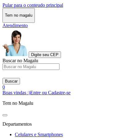
Pular para o conteudo principal
Tem no magalu
Atendimento
Digite seu CEP
Buscar no Magalu
Buscar
0
Boas vindas :)
Entre ou Cadastre-se
Tem no Magalu
Departamentos
Celulares e Smartphones