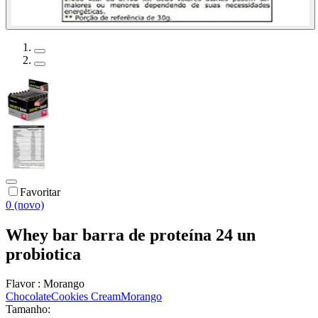
Favoritar
0 (novo)
Whey bar barra de proteína 24 un
probiotica
Flavor :
Morango
Chocolate
Cookies Cream
Morango
Tamanho: