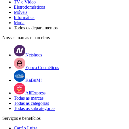
TV e Vídeo
Eletrodomésticos
Móveis
Informática
Moda
Todos os departamentos
Nossas marcas e parceiros
Netshoes
Epoca Cosméticos
KaBuM!
AliExpress
Todas as marcas
Todas as categorias
Todas as subcategorias
Serviços e benefícios
Cartão Luiza