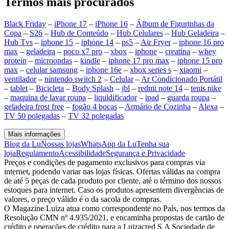
Termos mais procurados
Black Friday
–
iPhone 17
–
iPhone 16
–
Álbum de Figurinhas da
Copa
–
S26
–
Hub de Conteúdo
–
Hub Celulares
–
Hub Geladeira
–
Hub Tvs
–
iphone 15
–
iphone 14
–
ps5
–
Air Fryer
–
iphone 16 pro
max
–
geladeira
–
poco x7 pro
–
xbox
–
iphone
–
creatina
–
whey
protein
–
microondas
–
kindle
–
iphone 17 pro max
–
iphone 15 pro
max
–
celular samsung
–
iphone 16e
–
xbox series s
–
xiaomi
–
ventilador
–
nintendo switch 2
–
Celular
–
Ar Condicionado Portátil
–
tablet
–
Bicicleta
–
Body Splash
–
jbl
–
redmi note 14
–
tenis nike
–
maquina de lavar roupa
–
liquidificador
–
ipad
–
guarda roupa
–
geladeira frost free
–
fogão 4 bocas
–
Armário de Cozinha
–
Alexa
–
TV 50 polegadas
–
TV 32 polegadas
Mais informações
Blog da Lu
Nossas lojas
WhatsApp da Lu
Tenha sua
loja
Regulamento
Acessibilidade
Segurança e Privacidade
Preços e condições de pagamento exclusivos para compras via
internet, podendo variar nas lojas físicas. Ofertas válidas na compra
de até 5 peças de cada produto por cliente, até o término dos nossos
estoques para internet. Caso os produtos apresentem divergências de
valores, o preço válido é o da sacola de compras.
O Magazine Luiza atua como correspondente no País, nos termos da
Resolução CMN nº 4.935/2021, e encaminha propostas de cartão de
crédito e operações de crédito para a Luizacred S.A Sociedade de