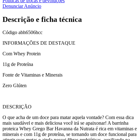
Políticas de trocas e devoluções
Denunciar Anúncio
Descrição e ficha técnica
Código
abh6506hcc
INFORMAÇÕES DE DESTAQUE
Com Whey Protein
11g de Proteína
Fonte de Vitaminas e Minerais
Zero Glúten
DESCRIÇÃO
O que acha de um doce para matar aquela vontade? Com essa dica
mais saudável e mais deliciosa você irá se apaixonar! A barrinha
proteica Whey Grego Bar Havanna da Nutrata é rica em vitaminas e
minerais e com 11g de proteína, se tornando um doce funcional para
atingir suas metas e ainda possui fibras prebióticas, auxiliando na