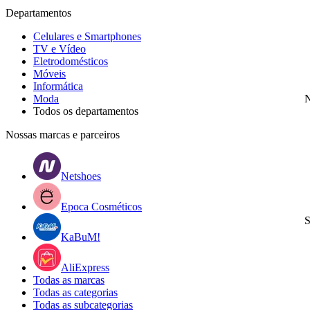
Departamentos
Celulares e Smartphones
TV e Vídeo
Eletrodomésticos
Móveis
Informática
Moda
N
Todos os departamentos
Nossas marcas e parceiros
Netshoes
Epoca Cosméticos
S
KaBuM!
AliExpress
Todas as marcas
Todas as categorias
Todas as subcategorias