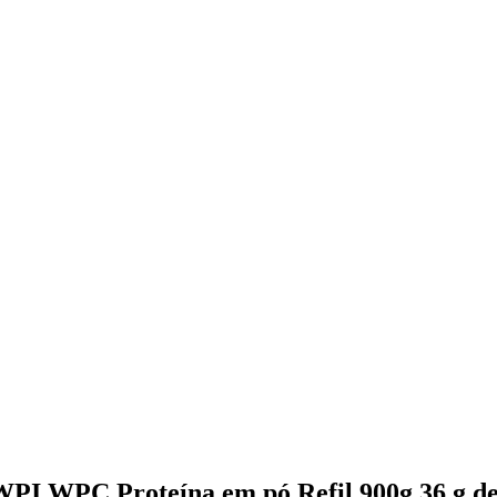
WPI WPC Proteína em pó Refil 900g 36 g d