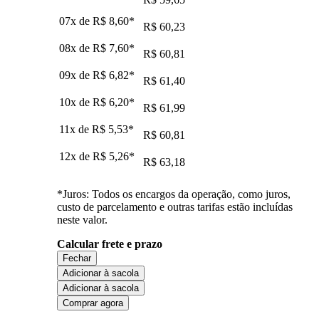
07x de
R$ 8,60
*
R$ 60,23
08x de
R$ 7,60
*
R$ 60,81
09x de
R$ 6,82
*
R$ 61,40
10x de
R$ 6,20
*
R$ 61,99
11x de
R$ 5,53
*
R$ 60,81
12x de
R$ 5,26
*
R$ 63,18
*Juros: Todos os encargos da operação, como juros,
custo de parcelamento e outras tarifas estão incluídas
neste valor.
Calcular frete e prazo
Fechar
Adicionar à sacola
Adicionar à sacola
Comprar agora