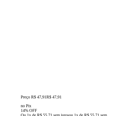
Preço R$ 47,91
R$
47
,
91
no Pix
14% OFF
Ou 1x de R$ 55,71 sem juros
ou
1
x de
R$ 55,71
sem