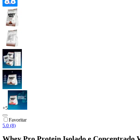
+
5
Favoritar
5.0 (8)
Whey Pro Protein Isolado e Concentrado 