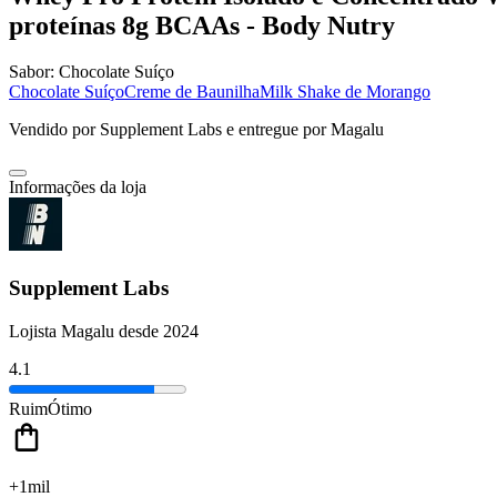
proteínas 8g BCAAs - Body Nutry
Sabor:
Chocolate Suíço
Chocolate Suíço
Creme de Baunilha
Milk Shake de Morango
Vendido por
Supplement Labs
e entregue por
Magalu
Informações da loja
Supplement Labs
Lojista Magalu desde 2024
4.1
Ruim
Ótimo
+1mil