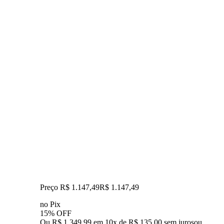
Preço R$ 1.147,49
R$
1.147
,
49
no Pix
15% OFF
Ou R$ 1.349,99 em 10x de R$ 135,00 sem juros
ou