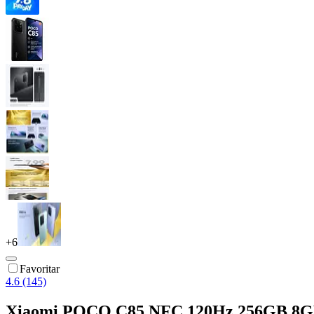
+
6
Favoritar
4.6 (145)
Xiaomi POCO C85 NFC 120Hz 256GB 8GB