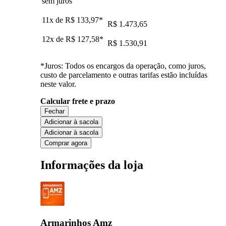
sem juros
11x de
R$ 133,97
*
R$ 1.473,65
12x de
R$ 127,58
*
R$ 1.530,91
*Juros: Todos os encargos da operação, como juros,
custo de parcelamento e outras tarifas estão incluídas
neste valor.
Calcular frete e prazo
Fechar
Adicionar à sacola
Adicionar à sacola
Comprar agora
Informações da loja
Armarinhos Amz