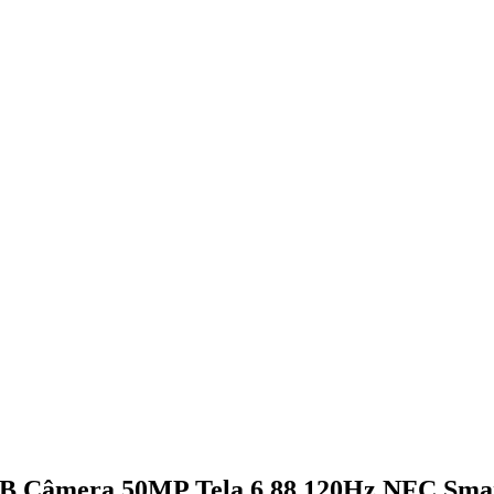
 Câmera 50MP Tela 6.88 120Hz NFC Sma