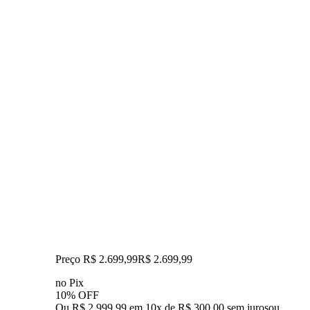
Preço R$ 2.699,99
R$
2.699
,
99
no Pix
10% OFF
Ou R$ 2.999,99 em 10x de R$ 300,00 sem juros
ou