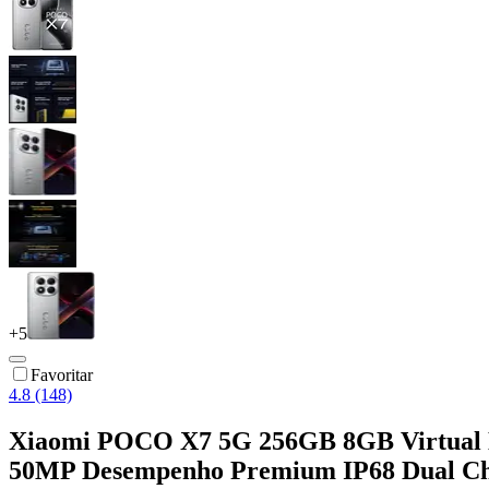
+
5
Favoritar
4.8 (148)
Xiaomi POCO X7 5G 256GB 8GB Virtual N
50MP Desempenho Premium IP68 Dual C