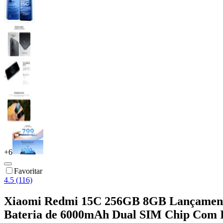
+
6
Favoritar
4.5 (116)
Xiaomi Redmi 15C 256GB 8GB Lançament
Bateria de 6000mAh Dual SIM Chip Com 