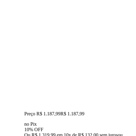
Preço R$ 1.187,99
R$
1.187
,
99
no Pix
10% OFF
Ou R$ 1.319,99 em 10x de R$ 132,00 sem juros
ou