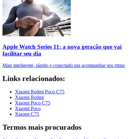
Apple Watch Series 11: a nova geração que vai
facilitar seu dia
Mais inteligente, rápido e conectado pra acompanhar seu ritmo
Links relacionados:
Xiaomi Redmi Poco C75
Xiaomi Redmi
Xiaomi Poco C75
Xiaomi Poco
Xiaomi C75
Termos mais procurados