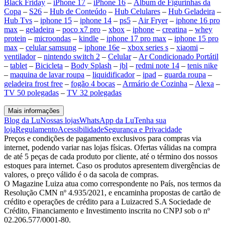
Black Friday
–
iPhone 17
–
iPhone 16
–
Álbum de Figurinhas da
Copa
–
S26
–
Hub de Conteúdo
–
Hub Celulares
–
Hub Geladeira
–
Hub Tvs
–
iphone 15
–
iphone 14
–
ps5
–
Air Fryer
–
iphone 16 pro
max
–
geladeira
–
poco x7 pro
–
xbox
–
iphone
–
creatina
–
whey
protein
–
microondas
–
kindle
–
iphone 17 pro max
–
iphone 15 pro
max
–
celular samsung
–
iphone 16e
–
xbox series s
–
xiaomi
–
ventilador
–
nintendo switch 2
–
Celular
–
Ar Condicionado Portátil
–
tablet
–
Bicicleta
–
Body Splash
–
jbl
–
redmi note 14
–
tenis nike
–
maquina de lavar roupa
–
liquidificador
–
ipad
–
guarda roupa
–
geladeira frost free
–
fogão 4 bocas
–
Armário de Cozinha
–
Alexa
–
TV 50 polegadas
–
TV 32 polegadas
Mais informações
Blog da Lu
Nossas lojas
WhatsApp da Lu
Tenha sua
loja
Regulamento
Acessibilidade
Segurança e Privacidade
Preços e condições de pagamento exclusivos para compras via
internet, podendo variar nas lojas físicas. Ofertas válidas na compra
de até 5 peças de cada produto por cliente, até o término dos nossos
estoques para internet. Caso os produtos apresentem divergências de
valores, o preço válido é o da sacola de compras.
O Magazine Luiza atua como correspondente no País, nos termos da
Resolução CMN nº 4.935/2021, e encaminha propostas de cartão de
crédito e operações de crédito para a Luizacred S.A Sociedade de
Crédito, Financiamento e Investimento inscrita no CNPJ sob o nº
02.206.577/0001-80.