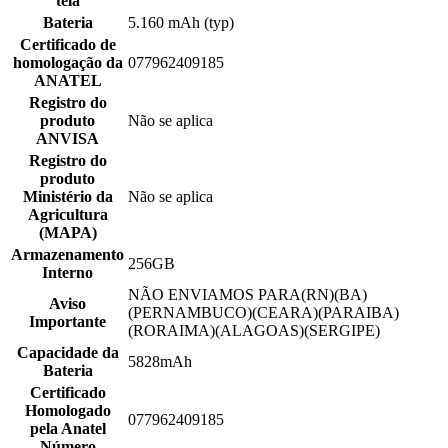
tela
Bateria
5.160 mAh (typ)
Certificado de
homologação da
077962409185
ANATEL
Registro do
produto
Não se aplica
ANVISA
Registro do
produto
Ministério da
Não se aplica
Agricultura
(MAPA)
Armazenamento
256GB
Interno
NÃO ENVIAMOS PARA(RN)(BA)
Aviso
(PERNAMBUCO)(CEARA)(PARAIBA)
Importante
(RORAIMA)(ALAGOAS)(SERGIPE)
Capacidade da
5828mAh
Bateria
Certificado
Homologado
077962409185
pela Anatel
Número