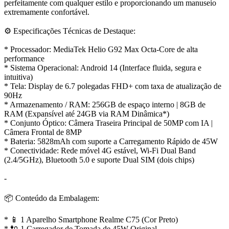
perfeitamente com qualquer estilo e proporcionando um manuseio
extremamente confortável.
⚙️ Especificações Técnicas de Destaque:
* Processador: MediaTek Helio G92 Max Octa-Core de alta
performance
* Sistema Operacional: Android 14 (Interface fluida, segura e
intuitiva)
* Tela: Display de 6.7 polegadas FHD+ com taxa de atualização de
90Hz
* Armazenamento / RAM: 256GB de espaço interno | 8GB de
RAM (Expansível até 24GB via RAM Dinâmica*)
* Conjunto Óptico: Câmera Traseira Principal de 50MP com IA |
Câmera Frontal de 8MP
* Bateria: 5828mAh com suporte a Carregamento Rápido de 45W
* Conectividade: Rede móvel 4G estável, Wi-Fi Dual Band
(2.4/5GHz), Bluetooth 5.0 e suporte Dual SIM (dois chips)
-
📦 Conteúdo da Embalagem:
* 📱 1 Aparelho Smartphone Realme C75 (Cor Preto)
* 🔌 1 Carregador de Tomada de 45W Original