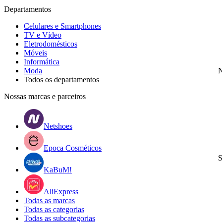
Departamentos
Celulares e Smartphones
TV e Vídeo
Eletrodomésticos
Móveis
Informática
Moda
N
Todos os departamentos
Nossas marcas e parceiros
Netshoes
Epoca Cosméticos
S
KaBuM!
AliExpress
Todas as marcas
Todas as categorias
Todas as subcategorias