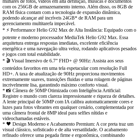
milhares de fotos, vídeos em alta definição, músicas e documentos
com os 256GB de armazenamento interno. Além disso, os 8GB de
RAM física contam com a tecnologia de expansão dinâmica,
podendo alcançar até incríveis 24GB* de RAM para um
gerenciamento multitarefa impecável.
* ⚡ Performance Helio G92 Max de Alta Instância: Equipado com o
potente e moderno processador MediaTek Helio G92 Max. Essa
arquitetura entrega respostas imediatas, excelente eficiência
energética e uma navegação ultra veloz, rodando aplicativos pesados
e jogos com total estabilidade.
* 🎬 Visual Imersivo de 6.7” FHD+ @ 90Hz: Assista aos seus
conteúdos favoritos em uma tela espetacular com resolução Full
HD+. A taxa de atualização de 90Hz proporciona movimentos
extremamente suaves, transições fluidas e uma rolagem de páginas
incrivelmente lisa, garantindo máximo conforto visual.
* 📸 Câmera de 50MP Otimizada com Inteligência Artificial:
Registre o mundo com clareza impressionante e riqueza de detalhes.
A lente principal de 50MP com IA calibra automaticamente cores e
luzes para fotos vibrantes em qualquer cenário, complementada por
uma câmera frontal de 8MP ideal para selfies nítidas e
videochamadas estáveis.
* 🖤 Design Moderno e Acabamento Premium: A cor preta traz um
visual clássico, sofisticado e de alta versatilidade. O acabamento
refinado oferece uma pegada firme e ergonômica, combinando