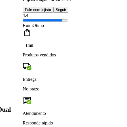
Fale com lojista
Seguir
4.4
Ruim
Ótimo
+1mil
Produtos vendidos
Entrega
No prazo
Dual
Atendimento
Responde rápido