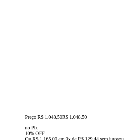
Preço R$ 1.048,50
R$
1.048
,
50
no Pix
10% OFF
Ou R$ 1.165,00 em 9x de R$ 129,44 sem juros
ou