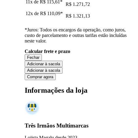
11x de
R$ 115,61
*
R$ 1.271,72
12x de
R$ 110,09
*
R$ 1.321,13
*Juros: Todos os encargos da operação, como juros,
custo de parcelamento e outras tarifas estão incluídas
neste valor.
Calcular frete e prazo
Fechar
Adicionar à sacola
Adicionar à sacola
Comprar agora
Informações da loja
Três Irmãos Multimarcas
Lojista Magalu desde 2023