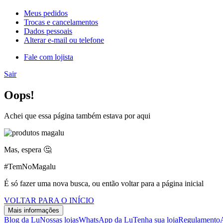
Meus pedidos
Trocas e cancelamentos
Dados pessoais
Alterar e-mail ou telefone
Fale com lojista
Sair
Oops!
Achei que essa página também estava por aqui
Mas, espera 🤔
#TemNoMagalu
É só fazer uma nova busca, ou então voltar para a página inicial
VOLTAR PARA O INÍCIO
Mais informações
Blog da Lu
Nossas lojas
WhatsApp da Lu
Tenha sua loja
Regulamento