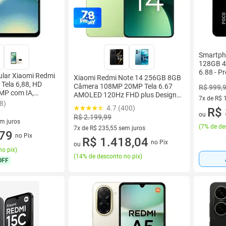
Smartph
128GB 4
6.88 - Pr
ular Xiaomi Redmi
Xiaomi Redmi Note 14 256GB 8GB
 Tela 6,88, HD
Câmera 108MP 20MP Tela 6.67
R$ 999,
MP com IA,
AMOLED 120Hz FHD plus Design
7x de R$ 
, Android 15 Go
8)
Premium Dual SIM Chip IP54
4.7 (400)
7 vez de 
R$ 
Dolby
ou
R$ 2.199,99
em juros
(
7% de de
7x de R$ 235,55 sem juros
 sem juros
,79
no Pix
7 vez de R$ 235,55 sem juros
R$ 1.418,04
no Pix
ou
no pix
)
(
14% de desconto no pix
)
OFF