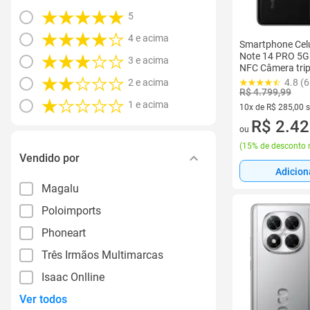
5
4 e acima
Smartphone Cel
Note 14 PRO 5
3 e acima
NFC Câmera trip
AMOLED 120Hz 
2 e acima
4.8 (6
Premium com IA
R$ 4.799,99
Dolby
1 e acima
10x de R$ 285,00 
10 vez de R$ 285,0
R$ 2.42
ou
(
15% de desconto 
Vendido por
Adicion
Magalu
Poloimports
Phoneart
Três Irmãos Multimarcas
Isaac Onlline
Ver todos