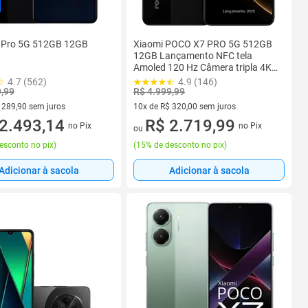
 Pro 5G 512GB 12GB
Xiaomi POCO X7 PRO 5G 512GB
12GB Lançamento NFC tela
Amoled 120 Hz Câmera tripla 4K
Premium Top de Linha proteção
4.7 (562)
4.9 (146)
IP68 Bateria 6000
9,99
R$ 4.999,99
 289,90 sem juros
10x de R$ 320,00 sem juros
 R$ 289,90 sem juros
2.493,14
10 vez de R$ 320,00 sem juros
R$ 2.719,99
no Pix
no Pix
ou
esconto no pix
)
(
15% de desconto no pix
)
Adicionar à sacola
Adicionar à sacola