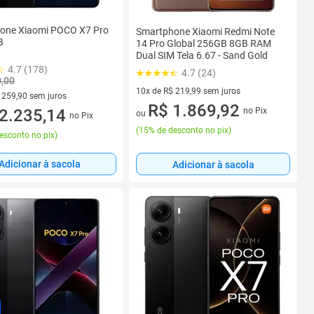
one Xiaomi POCO X7 Pro
Smartphone Xiaomi Redmi Note
B
14 Pro Global 256GB 8GB RAM
Dual SIM Tela 6.67 - Sand Gold
4.7 (178)
4.7 (24)
0,00
10x de R$ 219,99 sem juros
 259,90 sem juros
10 vez de R$ 219,99 sem juros
R$ 1.869,92
 R$ 259,90 sem juros
2.235,14
no Pix
ou
no Pix
(
15% de desconto no pix
)
esconto no pix
)
Adicionar à sacola
Adicionar à sacola