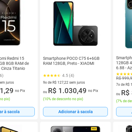
Smartph
omi Redmi 15
Smartphone POCO C75 6+6GB
128GB 4
6GB 8GB RAM de
RAM 128GB, Preto - XIAOMI
6.88 - Az
 Cinza Titanio
6)
4.5 (4)
R$ 999,
sem juros
9x de R$ 127,22 sem juros
7x de R$ 
0 sem juros
1,29
9 vez de R$ 127,22 sem juros
R$ 1.030,49
no Pix
no Pix
7 vez de 
R$ 
ou
ou
no pix
)
(
10% de desconto no pix
)
(
7% de de
ar à sacola
Adicionar à sacola