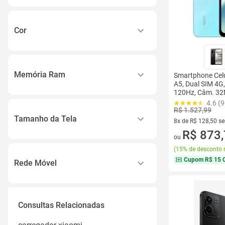
32gb
Xiaomi 15
64gb
Xiaomi Poco
Cor
128gb
Ver todos
Amarelo
256gb
Azul
512gb
Memória Ram
Smartphone Cel
Branco
A5, Dual SIM 4G,
Ver todos
120Hz, Câm. 32
2gb a 3.99gb
Cinza
Bateria 5200mAh
4.6 (9
R$ 1.527,99
4gb a 8gb
Dourado
Tamanho da Tela
8x de R$ 128,50 s
6 Gb
Ver todos
8 vez de R$ 128,50
R$ 873
ou
6 a 6.9
8gb
(
15% de desconto 
6,9
8 Gb
Cupom
R$ 15 
Rede Móvel
Acima de 10
Ver todos
5g
4g
Consultas Relacionadas