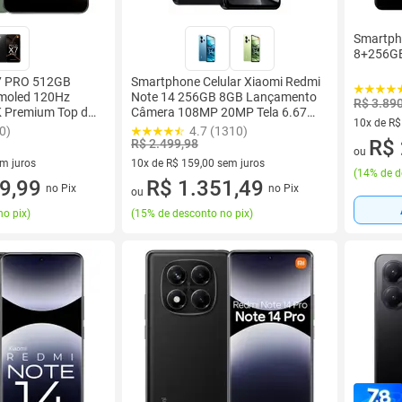
Smartph
8+256G
7 PRO 512GB
Smartphone Celular Xiaomi Redmi
moled 120Hz
Note 14 256GB 8GB Lançamento
R$ 3.89
K Premium Top de
Câmera 108MP 20MP Tela 6.67
10x de R$
IP68 Bateria
AMOLED 120Hz FHD plus Design
0)
4.7 (1310)
10 vez de
R$ 
Premium Dual SIM Chip IP54
R$ 2.499,98
ou
Dolby
em juros
10x de R$ 159,00 sem juros
(
14% de d
 sem juros
9,99
10 vez de R$ 159,00 sem juros
R$ 1.351,49
no Pix
no Pix
ou
no pix
)
(
15% de desconto no pix
)