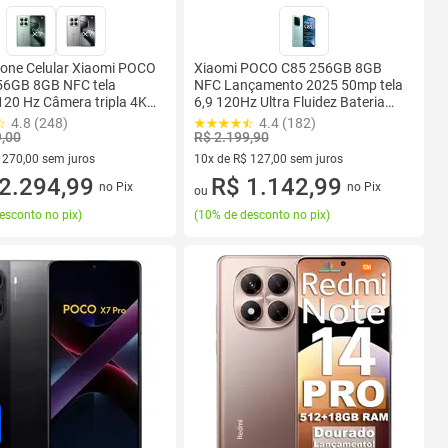
one Celular Xiaomi POCO
Xiaomi POCO C85 256GB 8GB
56GB 8GB NFC tela
NFC Lançamento 2025 50mp tela
20 Hz Câmera tripla 4K
6,9 120Hz Ultra Fluidez Bateria
sempenho Performance
Grande 6000mAh Custo benefício
4.8 (248)
4.4 (182)
 Premium IP68 Dual SIM
9,00
R$ 2.199,90
 270,00 sem juros
10x de R$ 127,00 sem juros
 R$ 270,00 sem juros
2.294,99
10 vez de R$ 127,00 sem juros
R$ 1.142,99
no Pix
no Pix
ou
esconto no pix
)
(
10% de desconto no pix
)