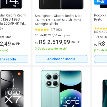
ular Xiaomi Redmi
Poco X7
Smartphone Xiaomi Redmi Note
G 512GB 12GB
Preto
14 Pro 12Gb Ram 512Gb Rom (
la 200MP 4K Tela
Midnight Black)
Aparelho
6)
4.7 (62)
 Carregador 45W
R$ 4.49
10x de R$ 280,00 sem juros
sem juros
10x de R$
10 vez de R$ 280,00 sem juros
R$ 2.519,99
no Pix
0 sem juros
2,49
10 vez de
R$ 
ou
no Pix
ou
(
10% de desconto no pix
)
no pix
)
(
14% de d
Adicionar à sacola
ar à sacola