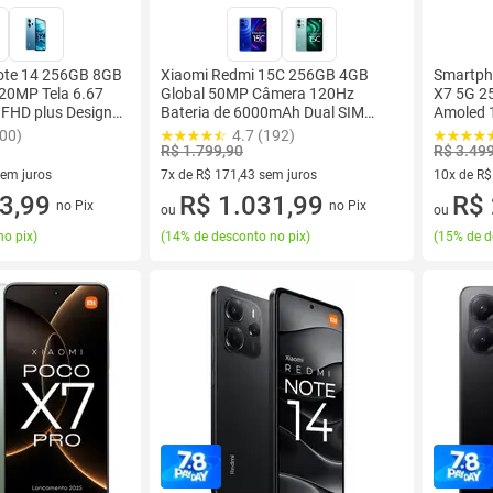
ote 14 256GB 8GB
Xiaomi Redmi 15C 256GB 4GB
Smartph
0MP Tela 6.67
Global 50MP Câmera 120Hz
X7 5G 2
HD plus Design
Bateria de 6000mAh Dual SIM
Amoled 1
IM Chip IP54
Chip
50MP De
400)
4.7 (192)
e Design
R$ 1.799,90
R$ 3.49
Chip
sem juros
7x de R$ 171,43 sem juros
10x de R$
0 sem juros
3,99
7 vez de R$ 171,43 sem juros
R$ 1.031,99
10 vez de
R$ 
no Pix
no Pix
ou
ou
no pix
)
(
14% de desconto no pix
)
(
15% de d