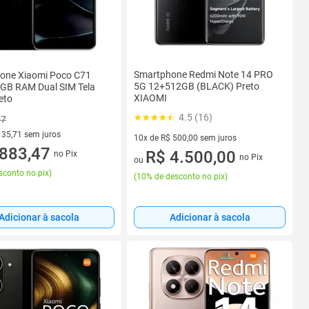
Smartphone Redmi Note 14 PRO
one Xiaomi Poco C71
5G 12+512GB (BLACK) Preto
GB RAM Dual SIM Tela
XIAOMI
eto
4.5 (16)
97
135,71 sem juros
10x de R$ 500,00 sem juros
R$ 135,71 sem juros
883,47
10 vez de R$ 500,00 sem juros
R$ 4.500,00
no Pix
no Pix
ou
sconto no pix
)
(
10% de desconto no pix
)
Adicionar à sacola
Adicionar à sacola