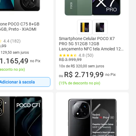
one POCO C75 8+GB
GB, Preto - XIAOMI
Smartphone Celular POCO X7
4.4 (182)
PRO 5G 512GB 12GB
9,99
Lançamento NFC tela Amoled 120
 129,50 sem juros
Hz Câmera tripla 4K 50MP Design
4.8 (50)
 R$ 129,50 sem juros
1.165,49
Premium IP68 Bateria 6000mah
R$ 3.999,99
no Pix
90W XIAOMI
10x de R$ 320,00 sem juros
esconto no pix
)
10 vez de R$ 320,00 sem juros
R$ 2.719,99
no Pix
ou
Adicionar à sacola
(
15% de desconto no pix
)