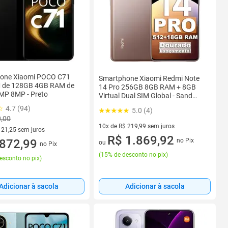
one Xiaomi POCO C71
Smartphone Xiaomi Redmi Note
M de 128GB 4GB RAM de
14 Pro 256GB 8GB RAM + 8GB
MP 8MP - Preto
Virtual Dual SIM Global - Sand
Gold
4.7 (94)
5.0 (4)
0,00
10x de R$ 219,99 sem juros
121,25 sem juros
10 vez de R$ 219,99 sem juros
R$ 1.869,92
no Pix
R$ 121,25 sem juros
872,99
ou
no Pix
(
15% de desconto no pix
)
esconto no pix
)
Adicionar à sacola
Adicionar à sacola