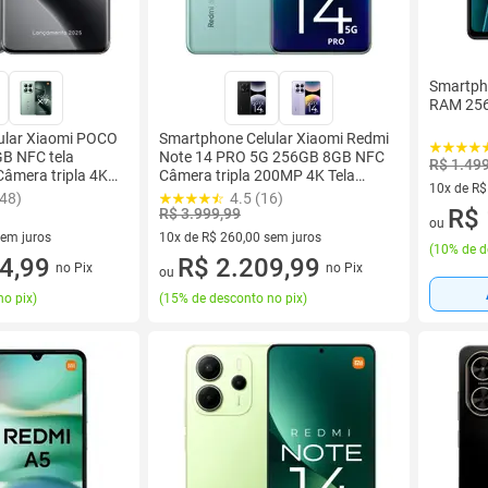
Smartph
RAM 256
ular Xiaomi POCO
Smartphone Celular Xiaomi Redmi
B NFC tela
Note 14 PRO 5G 256GB 8GB NFC
R$ 1.49
âmera tripla 4K
Câmera tripla 200MP 4K Tela
10x de R$
ho Performance
AMOLED 120Hz Aparelho
148)
4.5 (16)
10 vez de
R$ 
m IP68 Dual SIM
Premium com IA Carregador 45W
R$ 3.999,99
ou
Atmos
sem juros
10x de R$ 260,00 sem juros
(
10% de d
0 sem juros
4,99
10 vez de R$ 260,00 sem juros
R$ 2.209,99
no Pix
no Pix
ou
no pix
)
(
15% de desconto no pix
)