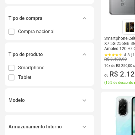
Tipo de compra
Compra nacional
Smartphone Cel
X7 5G 256GB 8G
Amoled 120 Hz C
50MP Desempen
Tipo de produto
4.8 (
e Design Premiu
R$ 3.499,99
Chip
10x de R$ 250,00 
Smartphone
10 vez de R$ 250,0
R$ 2.12
ou
Tablet
(
15% de desconto 
Modelo
Galaxy S
Galaxy a
Armazenamento Interno
Moto G