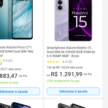
one Xiaomi Poco C71
Smartphone Xiaomi Redmi 15
GB RAM Dual SIM Tela
Dual SIM de 256GB 8GB RAM de
ul
6.9 50MP 8MP - Roxo
5.0 (4)
4.0 (8)
97
10x de R$ 152,00 sem juros
135,71 sem juros
10 vez de R$ 152,00 sem juros
R$ 1.291,99
no Pix
R$ 135,71 sem juros
883,47
ou
no Pix
(
15% de desconto no pix
)
sconto no pix
)
Adicionar à sacola
Adicionar à sacola