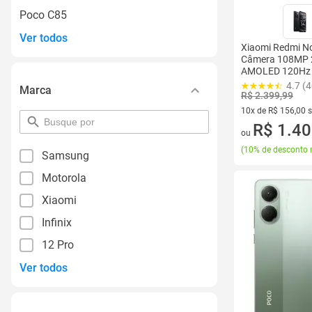
Poco C85
Ver todos
Xiaomi Redmi N
Câmera 108MP 2
AMOLED 120Hz F
Premium Dual S
4.7 (
Marca
Dolby
R$ 2.399,99
10x de R$ 156,00 
pesquisar
10 vez de R$ 156,0
R$ 1.40
por
ou
filtro
(
10% de desconto 
Samsung
Motorola
Xiaomi
Infinix
12 Pro
Ver todos