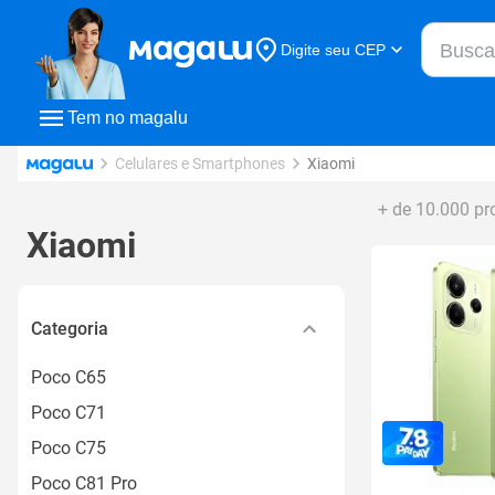
Buscar n
Digite seu CEP
Buscar
Tem no magalu
Celulares e Smartphones
Xiaomi
+ de 10.000 pr
Xiaomi
Categoria
Poco C65
Poco C71
Poco C75
Poco C81 Pro