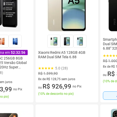
Smartph
Dual SI
6.88" 32
Xiaomi Redmi A5 128GB 4GB
ina em
52:32:55
RAM Dual SIM Tela 6.88
5C 256GB 8GB
R$ 1.00
5 Versão Global
8x de R$ 
20Hz Super
5.0 (28)
0mAh Dual SIM
8 vez de 
R$ 
8)
R$ 1.599,90
ou
8x de R$ 128,75 sem juros
(
10% de d
sem juros
8 vez de R$ 128,75 sem juros
R$ 926,99
no Pix
ou
0 sem juros
3,99
no Pix
(
10% de desconto no pix
)
no pix
)