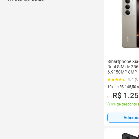
Smartphone Xia
Dual SIM de 25
6.9" 50MP 8MP -
4.4 (9
10x de R$ 145,50 
10 vez de R$ 145,5
R$ 1.25
ou
(
14% de desconto 
Adicion