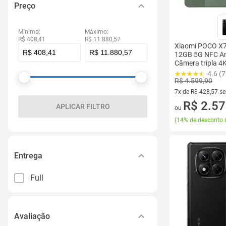
Preço
Mínimo:
Máximo:
R$ 408,41
R$ 11.880,57
Xiaomi POCO X
12GB 5G NFC A
Câmera tripla 4
Linha proteção 
4.6 (7
6000mhA 90W
R$ 4.599,90
7x de R$ 428,57 s
7 vez de R$ 428,57
R$ 2.57
APLICAR FILTRO
ou
(
14% de desconto 
Entrega
Full
Avaliação