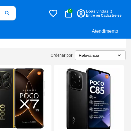
0
Boas vindas :)
Entre ou Cadastre-se
Atendimento
Ordenar por