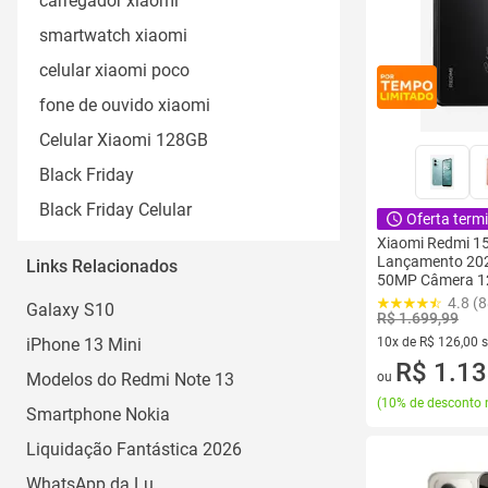
carregador xiaomi
smartwatch xiaomi
celular xiaomi poco
fone de ouvido xiaomi
Celular Xiaomi 128GB
Black Friday
Black Friday Celular
Oferta term
Xiaomi Redmi 1
Lançamento 202
Links Relacionados
50MP Câmera 1
Bateria de 600
4.8 (8
Galaxy S10
Chip Com IA
R$ 1.699,99
iPhone 13 Mini
10x de R$ 126,00 
10 vez de R$ 126,0
R$ 1.13
Modelos do Redmi Note 13
ou
(
10% de desconto 
Smartphone Nokia
Liquidação Fantástica 2026
WhatsApp da Lu